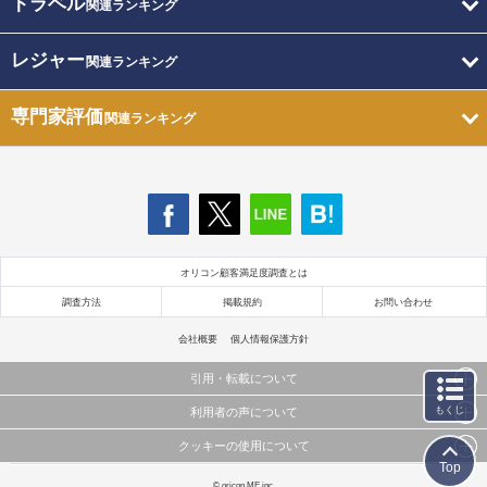
トラベル
関連ランキング
レジャー
関連ランキング
専門家評価
関連ランキング
オリコン顧客満足度調査とは
調査方法
掲載規約
お問い合わせ
会社概要
個人情報保護方針
引用・転載について
もくじ
利用者の声について
当サイトで公開されている情報（文字、写真、イラスト、画像データ等）及びこれらの配置・
編集および構造などについての著作権は株式会社oricon MEに帰属しております。
クッキーの使用について
当サイトに掲載している内容はすべてサービスの利用者が提出された見解・感想です。
これらの情報を権利者の許可なく無断転載・複製などの二次利用を行うことは固く禁じており
Top
弊社が内容について正確性を含め一切保証するものではありません。
ます。
このサイトでは Cookie を使用して、ユーザーに合わせたコンテンツや広告の表示、ソーシャル
© oricon ME inc.