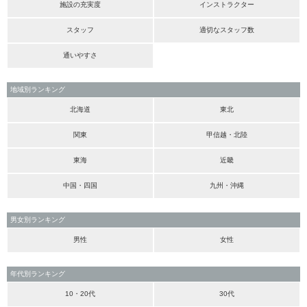
施設の充実度
インストラクター
スタッフ
適切なスタッフ数
通いやすさ
地域別ランキング
北海道
東北
関東
甲信越・北陸
東海
近畿
中国・四国
九州・沖縄
男女別ランキング
男性
女性
年代別ランキング
10・20代
30代