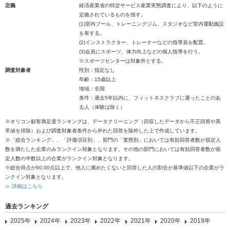
定義
経済産業省の特定サービス産業実態調査により、以下のように
定義されているものを指す。
(1)室内プール、トレーニングジム、スタジオなど室内運動施設
を有する。
(2)インストラクター、トレーナーなどの指導員を配置。
(3)会員にスポーツ、体力向上などの個人指導を行う。
※スポーツセンターは対象外とする。
調査対象者
性別：指定なし
年齢：15歳以上
地域：全国
条件：過去5年以内に、フィットネスクラブに通ったことのあ
る人（体験は除く）
※オリコン顧客満足度ランキングは、データクリーニング（回収したデータから不正回答や異
常値を排除）および調査対象者条件から外れた回答を除外した上で作成しています。
※「総合ランキング」、「評価項目別」、部門の「業態別」においては有効回答者数が規定人
数を満たした企業のみランクイン対象となります。その他の部門においては有効回答者数が規
定人数の半数以上の企業がランクイン対象となります。
※総合得点が60.00点以上で、他人に薦めたくないと回答した人の割合が基準値以下の企業がラ
ンクイン対象となります。
≫ 詳細はこちら
過去ランキング
2025年
2024年
2023年
2022年
2021年
2020年
2019年