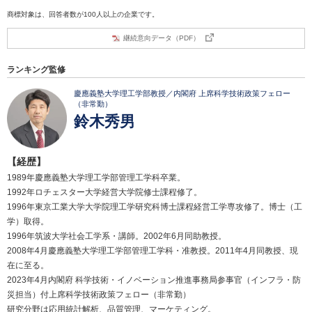
商標対象は、回答者数が100人以上の企業です。
継続意向データ（PDF）
ランキング監修
慶應義塾大学理工学部教授／内閣府 上席科学技術政策フェロー
（非常勤）
鈴木秀男
【経歴】
1989年慶應義塾大学理工学部管理工学科卒業。
1992年ロチェスター大学経営大学院修士課程修了。
1996年東京工業大学大学院理工学研究科博士課程経営工学専攻修了。博士（工
学）取得。
1996年筑波大学社会工学系・講師。2002年6月同助教授。
2008年4月慶應義塾大学理工学部管理工学科・准教授。2011年4月同教授、現
在に至る。
2023年4月内閣府 科学技術・イノベーション推進事務局参事官（インフラ・防
災担当）付上席科学技術政策フェロー（非常勤）
研究分野は応用統計解析、品質管理、マーケティング。