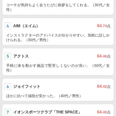
コーチが気持ちよく会うたびに挨拶をしてくれる。（30代／女
性）
AIM（エイム）
64
.74
点
インストラクターのアドバイスが分かりやすい。気軽に話しか
けられる。（30代／男性）
アクトス
64
.46
点
手軽に体を動かす施設で堅苦しくないのが良い。（50代／女
性）
ジョイフィット
64
.42
点
ほかに比べて値段が安かった。（40代／男性）
イオンスポーツクラブ「THE SPACE」
64
.40
点