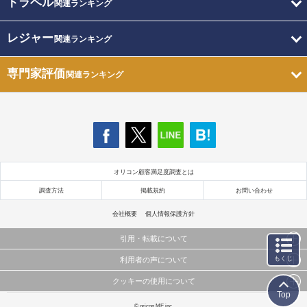
トラベル
関連ランキング
レジャー
関連ランキング
専門家評価
関連ランキング
オリコン顧客満足度調査とは
調査方法
掲載規約
お問い合わせ
会社概要
個人情報保護方針
引用・転載について
もくじ
利用者の声について
当サイトで公開されている情報（文字、写真、イラスト、画像データ等）及びこれらの配置・
編集および構造などについての著作権は株式会社oricon MEに帰属しております。
クッキーの使用について
当サイトに掲載している内容はすべてサービスの利用者が提出された見解・感想です。
これらの情報を権利者の許可なく無断転載・複製などの二次利用を行うことは固く禁じており
Top
弊社が内容について正確性を含め一切保証するものではありません。
ます。
このサイトでは Cookie を使用して、ユーザーに合わせたコンテンツや広告の表示、ソーシャル
© oricon ME inc.