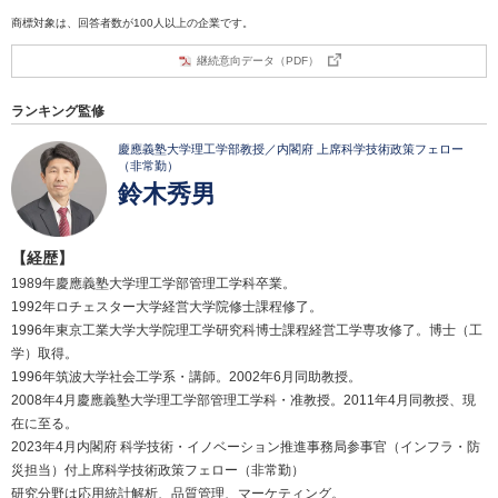
商標対象は、回答者数が100人以上の企業です。
継続意向データ（PDF）
ランキング監修
慶應義塾大学理工学部教授／内閣府 上席科学技術政策フェロー
（非常勤）
鈴木秀男
【経歴】
1989年慶應義塾大学理工学部管理工学科卒業。
1992年ロチェスター大学経営大学院修士課程修了。
1996年東京工業大学大学院理工学研究科博士課程経営工学専攻修了。博士（工
学）取得。
1996年筑波大学社会工学系・講師。2002年6月同助教授。
2008年4月慶應義塾大学理工学部管理工学科・准教授。2011年4月同教授、現
在に至る。
2023年4月内閣府 科学技術・イノベーション推進事務局参事官（インフラ・防
災担当）付上席科学技術政策フェロー（非常勤）
研究分野は応用統計解析、品質管理、マーケティング。