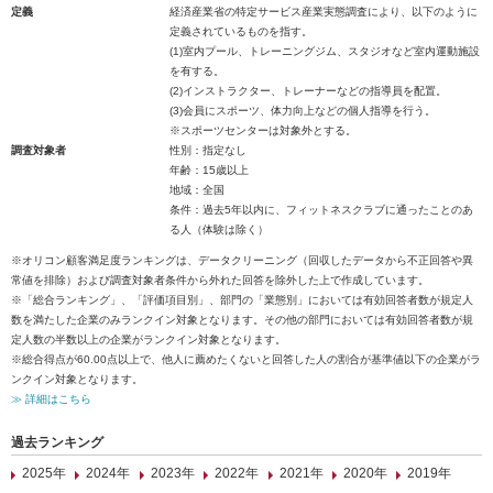
定義
経済産業省の特定サービス産業実態調査により、以下のように
定義されているものを指す。
(1)室内プール、トレーニングジム、スタジオなど室内運動施設
を有する。
(2)インストラクター、トレーナーなどの指導員を配置。
(3)会員にスポーツ、体力向上などの個人指導を行う。
※スポーツセンターは対象外とする。
調査対象者
性別：指定なし
年齢：15歳以上
地域：全国
条件：過去5年以内に、フィットネスクラブに通ったことのあ
る人（体験は除く）
※オリコン顧客満足度ランキングは、データクリーニング（回収したデータから不正回答や異
常値を排除）および調査対象者条件から外れた回答を除外した上で作成しています。
※「総合ランキング」、「評価項目別」、部門の「業態別」においては有効回答者数が規定人
数を満たした企業のみランクイン対象となります。その他の部門においては有効回答者数が規
定人数の半数以上の企業がランクイン対象となります。
※総合得点が60.00点以上で、他人に薦めたくないと回答した人の割合が基準値以下の企業がラ
ンクイン対象となります。
≫ 詳細はこちら
過去ランキング
2025年
2024年
2023年
2022年
2021年
2020年
2019年