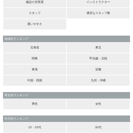
施設の充実度
インストラクター
スタッフ
適切なスタッフ数
通いやすさ
地域別ランキング
北海道
東北
関東
甲信越・北陸
東海
近畿
中国・四国
九州・沖縄
男女別ランキング
男性
女性
年代別ランキング
10・20代
30代