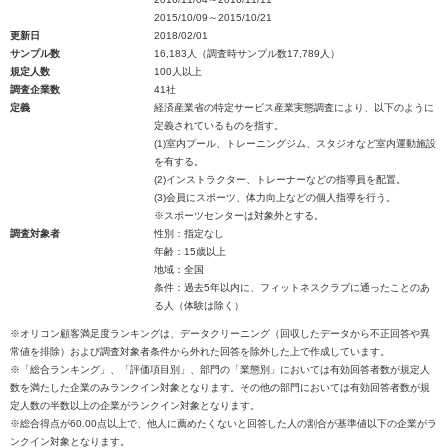
2015/10/09～2015/10/21
更新日
2018/02/01
サンプル数
16,183人（調査時サンプル数17,789人）
規定人数
100人以上
調査企業数
41社
定義
経済産業省の特定サービス産業実態調査により、以下のように
定義されているものを指す。
(1)室内プール、トレーニングジム、スタジオなど室内運動施設
を有する。
(2)インストラクター、トレーナーなどの指導員を配置。
(3)会員にスポーツ、体力向上などの個人指導を行う。
※スポーツセンターは対象外とする。
調査対象者
性別：指定なし
年齢：15歳以上
地域：全国
条件：過去5年以内に、フィットネスクラブに通ったことのあ
る人（体験は除く）
※オリコン顧客満足度ランキングは、データクリーニング（回収したデータから不正回答や異
常値を排除）および調査対象者条件から外れた回答を除外した上で作成しています。
※「総合ランキング」、「評価項目別」、部門の「業態別」においては有効回答者数が規定人
数を満たした企業のみランクイン対象となります。その他の部門においては有効回答者数が規
定人数の半数以上の企業がランクイン対象となります。
※総合得点が60.00点以上で、他人に薦めたくないと回答した人の割合が基準値以下の企業がラ
ンクイン対象となります。