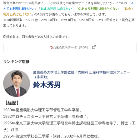
調査企業のサービス利用者に、「どの程度その企業のサービスを継続したいか」について「
A:
とても利用し続けたい
」「
B:まあ利用し続けたい
」「
C:あまり利用し続けたくない
」「
D:全く
利用し続けたくない
」の4段階で評価をしてもらい比率を算出しています。
※10段階聴取については、A=9-10回答、B=6-8回答、C=3-5回答、D=1-2回答として割合を算
出しております。
商標対象は、回答者数が100人以上の企業です。
継続意向データ（PDF）
ランキング監修
慶應義塾大学理工学部教授／内閣府 上席科学技術政策フェロー
（非常勤）
鈴木秀男
【経歴】
1989年慶應義塾大学理工学部管理工学科卒業。
1992年ロチェスター大学経営大学院修士課程修了。
1996年東京工業大学大学院理工学研究科博士課程経営工学専攻修了。博士（工
学）取得。
1996年筑波大学社会工学系・講師。2002年6月同助教授。