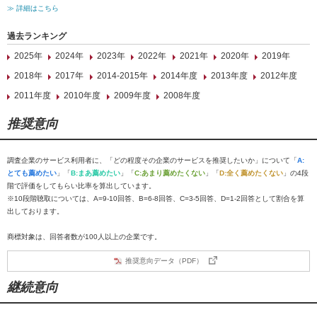
≫ 詳細はこちら
過去ランキング
2025年
2024年
2023年
2022年
2021年
2020年
2019年
2018年
2017年
2014-2015年
2014年度
2013年度
2012年度
2011年度
2010年度
2009年度
2008年度
推奨意向
調査企業のサービス利用者に、「どの程度その企業のサービスを推奨したいか」について「
A:
とても薦めたい
」「
B:まあ薦めたい
」「
C:あまり薦めたくない
」「
D:全く薦めたくない
」の4段
階で評価をしてもらい比率を算出しています。
※10段階聴取については、A=9-10回答、B=6-8回答、C=3-5回答、D=1-2回答として割合を算
出しております。
商標対象は、回答者数が100人以上の企業です。
推奨意向データ（PDF）
継続意向