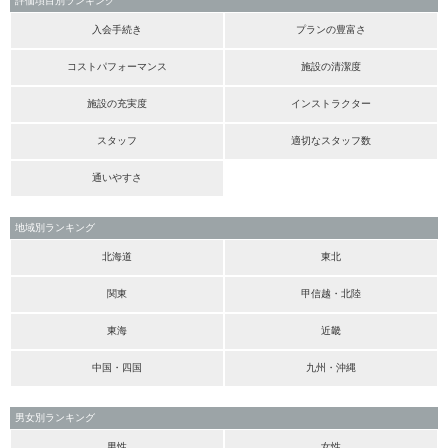
評価項目別ランキング
入会手続き
プランの豊富さ
コストパフォーマンス
施設の清潔度
施設の充実度
インストラクター
スタッフ
適切なスタッフ数
通いやすさ
地域別ランキング
北海道
東北
関東
甲信越・北陸
東海
近畿
中国・四国
九州・沖縄
男女別ランキング
男性
女性