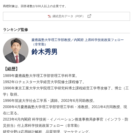
商標対象は、回答者数が100人以上の企業です。
継続意向データ（PDF）
ランキング監修
慶應義塾大学理工学部教授／内閣府 上席科学技術政策フェロー
（非常勤）
鈴木秀男
【経歴】
1989年慶應義塾大学理工学部管理工学科卒業。
1992年ロチェスター大学経営大学院修士課程修了。
1996年東京工業大学大学院理工学研究科博士課程経営工学専攻修了。博士（工
学）取得。
1996年筑波大学社会工学系・講師。2002年6月同助教授。
2008年4月慶應義塾大学理工学部管理工学科・准教授。2011年4月同教授、現
在に至る。
2023年4月内閣府 科学技術・イノベーション推進事務局参事官（インフラ・防
災担当）付上席科学技術政策フェロー（非常勤）
研究分野は応用統計解析、品質管理、マーケティング。