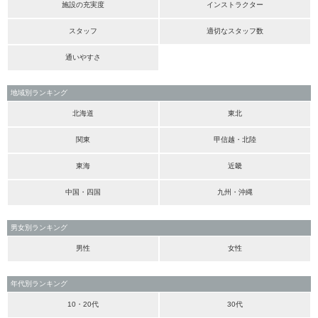
施設の充実度
インストラクター
スタッフ
適切なスタッフ数
通いやすさ
地域別ランキング
北海道
東北
関東
甲信越・北陸
東海
近畿
中国・四国
九州・沖縄
男女別ランキング
男性
女性
年代別ランキング
10・20代
30代