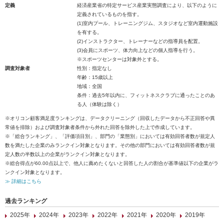
定義
経済産業省の特定サービス産業実態調査により、以下のように
定義されているものを指す。
(1)室内プール、トレーニングジム、スタジオなど室内運動施設
を有する。
(2)インストラクター、トレーナーなどの指導員を配置。
(3)会員にスポーツ、体力向上などの個人指導を行う。
※スポーツセンターは対象外とする。
調査対象者
性別：指定なし
年齢：15歳以上
地域：全国
条件：過去5年以内に、フィットネスクラブに通ったことのあ
る人（体験は除く）
※オリコン顧客満足度ランキングは、データクリーニング（回収したデータから不正回答や異
常値を排除）および調査対象者条件から外れた回答を除外した上で作成しています。
※「総合ランキング」、「評価項目別」、部門の「業態別」においては有効回答者数が規定人
数を満たした企業のみランクイン対象となります。その他の部門においては有効回答者数が規
定人数の半数以上の企業がランクイン対象となります。
※総合得点が60.00点以上で、他人に薦めたくないと回答した人の割合が基準値以下の企業がラ
ンクイン対象となります。
≫ 詳細はこちら
過去ランキング
2025年
2024年
2023年
2022年
2021年
2020年
2019年