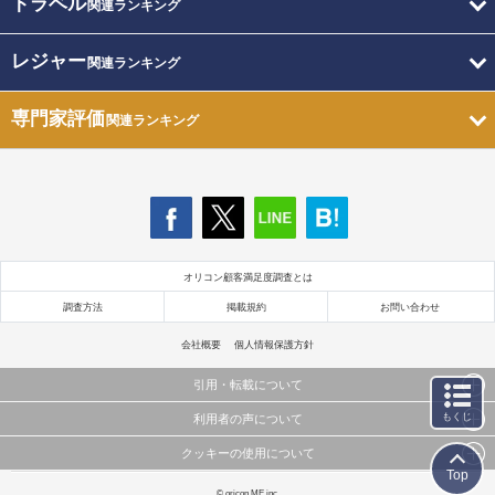
トラベル
関連ランキング
レジャー
関連ランキング
専門家評価
関連ランキング
オリコン顧客満足度調査とは
調査方法
掲載規約
お問い合わせ
会社概要
個人情報保護方針
引用・転載について
もくじ
利用者の声について
当サイトで公開されている情報（文字、写真、イラスト、画像データ等）及びこれらの配置・
編集および構造などについての著作権は株式会社oricon MEに帰属しております。
クッキーの使用について
当サイトに掲載している内容はすべてサービスの利用者が提出された見解・感想です。
これらの情報を権利者の許可なく無断転載・複製などの二次利用を行うことは固く禁じており
Top
弊社が内容について正確性を含め一切保証するものではありません。
ます。
このサイトでは Cookie を使用して、ユーザーに合わせたコンテンツや広告の表示、ソーシャル
© oricon ME inc.