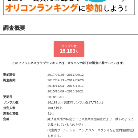
調査概要
サンプル数
16,183
人
このフィットネスクラブランキングは、オリコンの以下の調査に基づいています。
事前調査
2017/07/25～2017/09/12
調査期間
2017/09/13～2017/09/20
2016/11/04～2016/11/11
2015/10/09～2015/10/21
更新日
2018/02/01
サンプル数
16,183人（調査時サンプル数17,789人）
規定人数
100人以上
調査企業数
41社
定義
経済産業省の特定サービス産業実態調査により、以下のように
定義されているものを指す。
(1)室内プール、トレーニングジム、スタジオなど室内運動施設
を有する。