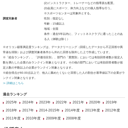
(2)インストラクター、トレーナーなどの指導員を配置。
(3)会員にスポーツ、体力向上などの個人指導を行う。
※スポーツセンターは対象外とする。
調査対象者
性別：指定なし
年齢：15歳以上
地域：全国
条件：過去5年以内に、フィットネスクラブに通ったことのあ
る人（体験は除く）
※オリコン顧客満足度ランキングは、データクリーニング（回収したデータから不正回答や異
常値を排除）および調査対象者条件から外れた回答を除外した上で作成しています。
※「総合ランキング」、「評価項目別」、部門の「業態別」においては有効回答者数が規定人
数を満たした企業のみランクイン対象となります。その他の部門においては有効回答者数が規
定人数の半数以上の企業がランクイン対象となります。
※総合得点が60.00点以上で、他人に薦めたくないと回答した人の割合が基準値以下の企業がラ
ンクイン対象となります。
≫ 詳細はこちら
過去ランキング
2025年
2024年
2023年
2022年
2021年
2020年
2019年
2018年
2017年
2014-2015年
2014年度
2013年度
2012年度
2011年度
2010年度
2009年度
2008年度