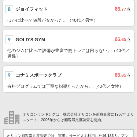
ジョイフィット
66
.77
点
ほかに比べて値段が安かった。（40代／男性）
66
GOLD’S GYM
.65
点
他のジムに比べて設備が豊富で筋トレには困らない。（40代／
男性）
コナミスポーツクラブ
66
.65
点
有料プログラムでは丁寧な指導だったから。（40代／女性）
オリコンランキングは、株式会社オリコンを前身企業に1967年より
スタート。2006年からは顧客満足度調査を開始。
オリコン顧客満足度調査では、実際にサービスを利用した
16,183
人にアン