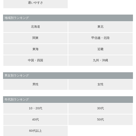
通いやすさ
地域別ランキング
北海道
東北
関東
甲信越・北陸
東海
近畿
中国・四国
九州・沖縄
男女別ランキング
男性
女性
年代別ランキング
10・20代
30代
40代
50代
60代以上