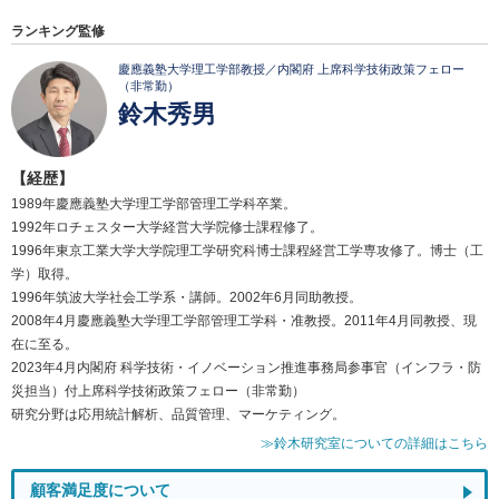
ランキング監修
慶應義塾大学理工学部教授／内閣府 上席科学技術政策フェロー
（非常勤）
鈴木秀男
【経歴】
1989年慶應義塾大学理工学部管理工学科卒業。
1992年ロチェスター大学経営大学院修士課程修了。
1996年東京工業大学大学院理工学研究科博士課程経営工学専攻修了。博士（工
学）取得。
1996年筑波大学社会工学系・講師。2002年6月同助教授。
2008年4月慶應義塾大学理工学部管理工学科・准教授。2011年4月同教授、現
在に至る。
2023年4月内閣府 科学技術・イノベーション推進事務局参事官（インフラ・防
災担当）付上席科学技術政策フェロー（非常勤）
研究分野は応用統計解析、品質管理、マーケティング。
≫鈴木研究室についての詳細はこちら
顧客満足度について