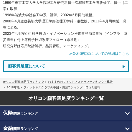
1996年東京工業大学大学院理工学研究科博士課程経営工学専攻修了。博士（工
学）取得。
1996年筑波大学社会工学系・講師。2002年6月同助教授。
2008年4月慶應義塾大学理工学部管理工学科・准教授。2011年4月同教授、現
在に至る。
2023年4月内閣府 科学技術・イノベーション推進事務局参事官（インフラ・防
災担当）付上席科学技術政策フェロー（非常勤）
研究分野は応用統計解析、品質管理、マーケティング。
≫鈴木研究室についての詳細はこちら
顧客満足度について
オリコン顧客満足度ランキング
おすすめのフィットネスクラブランキング・比較
2018年版
フィットネスクラブの中国・四国ランキング・口コミ情報
オリコン顧客満足度
ランキング一覧
保険
関連ランキング
金融
関連ランキング