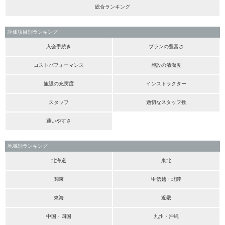
総合ランキング
評価項目別ランキング
入会手続き
プランの豊富さ
コストパフォーマンス
施設の清潔度
施設の充実度
インストラクター
スタッフ
適切なスタッフ数
通いやすさ
地域別ランキング
北海道
東北
関東
甲信越・北陸
東海
近畿
中国・四国
九州・沖縄