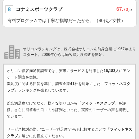
コナミスポーツクラブ
67
.73
点
有料プログラムでは丁寧な指導だったから。（40代／女性）
オリコンランキングは、株式会社オリコンを前身企業に1967年より
スタート。2006年からは顧客満足度調査を開始。
オリコン顧客満足度調査では、実際にサービスを利用した
16,183
人にアン
ケート調査を実施。
満足度に関する回答を基に、調査企業
41
社を対象にした「
フィットネスク
ラブ
」ランキングを発表しています。
総合満足度だけでなく、様々な切り口から「
フィットネスクラブ
」を評
価。さらに回答者の口コミや評判といった、実際のユーザーの声も掲載し
ています。
サービス検討の際、“ユーザー満足度”からも比較することで「
フィットネス
クラブ
」選びにお役立てください。