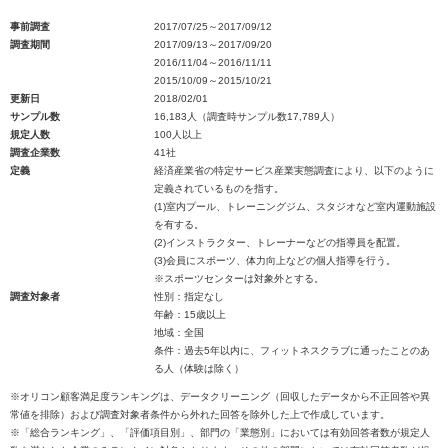
事前調査
2017/07/25～2017/09/12
調査期間
2017/09/13～2017/09/20
2016/11/04～2016/11/11
2015/10/09～2015/10/21
更新日
2018/02/01
サンプル数
16,183人（調査時サンプル数17,789人）
規定人数
100人以上
調査企業数
41社
定義
経済産業省の特定サービス産業実態調査により、以下のように
定義されているものを指す。
(1)室内プール、トレーニングジム、スタジオなど室内運動施設
を有する。
(2)インストラクター、トレーナーなどの指導員を配置。
(3)会員にスポーツ、体力向上などの個人指導を行う。
※スポーツセンターは対象外とする。
調査対象者
性別：指定なし
年齢：15歳以上
地域：全国
条件：過去5年以内に、フィットネスクラブに通ったことのあ
る人（体験は除く）
※オリコン顧客満足度ランキングは、データクリーニング（回収したデータから不正回答や異
常値を排除）および調査対象者条件から外れた回答を除外した上で作成しています。
※「総合ランキング」、「評価項目別」、部門の「業態別」においては有効回答者数が規定人