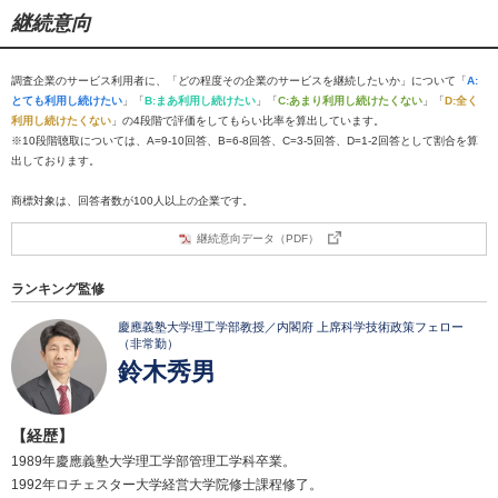
継続意向
調査企業のサービス利用者に、「どの程度その企業のサービスを継続したいか」について「
A:
とても利用し続けたい
」「
B:まあ利用し続けたい
」「
C:あまり利用し続けたくない
」「
D:全く
利用し続けたくない
」の4段階で評価をしてもらい比率を算出しています。
※10段階聴取については、A=9-10回答、B=6-8回答、C=3-5回答、D=1-2回答として割合を算
出しております。
商標対象は、回答者数が100人以上の企業です。
継続意向データ（PDF）
ランキング監修
慶應義塾大学理工学部教授／内閣府 上席科学技術政策フェロー
（非常勤）
鈴木秀男
【経歴】
1989年慶應義塾大学理工学部管理工学科卒業。
1992年ロチェスター大学経営大学院修士課程修了。