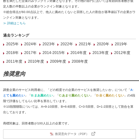
数を満たした企業のみランクイン対象となります。その他の部門においては有効回答者数が規
定人数の半数以上の企業がランクイン対象となります。
※総合得点が60.00点以上で、他人に薦めたくないと回答した人の割合が基準値以下の企業がラ
ンクイン対象となります。
≫ 詳細はこちら
過去ランキング
2025年
2024年
2023年
2022年
2021年
2020年
2019年
2018年
2017年
2014-2015年
2014年度
2013年度
2012年度
2011年度
2010年度
2009年度
2008年度
推奨意向
調査企業のサービス利用者に、「どの程度その企業のサービスを推奨したいか」について「
A:
とても薦めたい
」「
B:まあ薦めたい
」「
C:あまり薦めたくない
」「
D:全く薦めたくない
」の4段
階で評価をしてもらい比率を算出しています。
※10段階聴取については、A=9-10回答、B=6-8回答、C=3-5回答、D=1-2回答として割合を算
出しております。
商標対象は、回答者数が100人以上の企業です。
推奨意向データ（PDF）