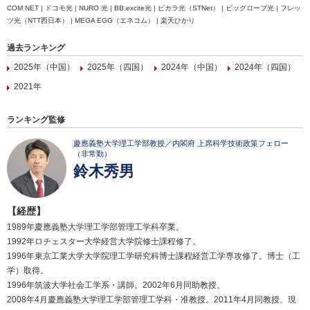
COM NET | ドコモ光 | NURO 光 | BB.excite光 | ピカラ光（STNet） | ビッグローブ光 | フレッ
ツ光（NTT西日本） | MEGA EGG（エネコム） | 楽天ひかり
過去ランキング
2025年（中国）
2025年（四国）
2024年（中国）
2024年（四国）
2021年
ランキング監修
慶應義塾大学理工学部教授／内閣府 上席科学技術政策フェロー
（非常勤）
鈴木秀男
【経歴】
1989年慶應義塾大学理工学部管理工学科卒業。
1992年ロチェスター大学経営大学院修士課程修了。
1996年東京工業大学大学院理工学研究科博士課程経営工学専攻修了。博士（工
学）取得。
1996年筑波大学社会工学系・講師。2002年6月同助教授。
2008年4月慶應義塾大学理工学部管理工学科・准教授。2011年4月同教授、現