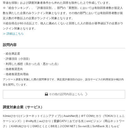
常値を排除）および調査対象者条件から外れた回答を除外した上で作成しています。
※「総合ランキング」、「評価項目別」、部門の「業態別」においては有効回答者数が規定人
数を満たした企業のみランクイン対象となります。その他の部門においては有効回答者数が規
定人数の半数以上の企業がランクイン対象となります。
※総合得点が60.0点以上で、他人に薦めたくないと回答した人の割合が基準値以下の企業がラ
ンクイン対象となります。
≫ 詳細はこちら
設問内容
・総合満足度
・評価項目（小項目）
・利用した感想（良かった点・悪かった点）
・他者推奨意向
・他者推奨意向理由
アンケート調査を実施した際の質問事項です。満足度評価項目のほか、該当サービスの利用状況や検討内
容を質問しています。
その他の設問内容はこちら
調査対象企業（サービス）
IIJmioひかり(インターネットイニシアティブ) | AsahiNet光 | ＠T COMヒカリ（TOKAIコミュニ
ケーションズ） | ＠nifty光 | auひかり | 愛媛CATV | おてがる光 | oniビジョン（岡山ネットワー
ク） | KABU&ひかり | GMOとくとくBB光 | J:COM NET | So-net光 | SoftBank 光 | ちゅピ