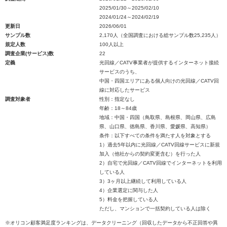
2025/01/30～2025/02/10
2024/01/24～2024/02/19
更新日
2026/06/01
サンプル数
2,170人（全国調査における総サンプル数25,235人）
規定人数
100人以上
調査企業(サービス)数
22
定義
光回線／CATV事業者が提供するインターネット接続
サービスのうち、
中国・四国エリアにある個人向けの光回線／CATV回
線に対応したサービス
調査対象者
性別：指定なし
年齢：18～84歳
地域：中国・四国（鳥取県、島根県、岡山県、広島
県、山口県、徳島県、香川県、愛媛県、高知県）
条件：以下すべての条件を満たす人を対象とする
1）過去5年以内に光回線／CATV回線サービスに新規
加入（他社からの契約変更含む）を行った人
2）自宅で光回線／CATV回線でインターネットを利用
している人
3）3ヶ月以上継続して利用している人
4）企業選定に関与した人
5）料金を把握している人
ただし、マンションで一括契約している人は除く
※オリコン顧客満足度ランキングは、データクリーニング（回収したデータから不正回答や異