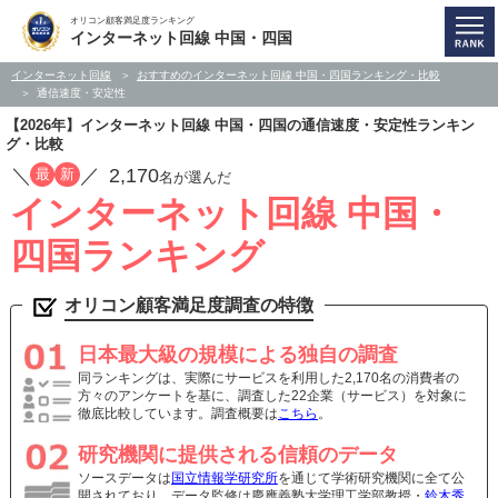
オリコン顧客満足度ランキング
インターネット回線 中国・四国
インターネット回線
おすすめのインターネット回線 中国・四国ランキング・比較
通信速度・安定性
【2026年】インターネット回線 中国・四国の通信速度・安定性ランキン
グ・比較
／
／
2,170
最
新
名が選んだ
インターネット回線 中国・
四国ランキング
オリコン顧客満足度調査の特徴
日本最大級の規模による独自の調査
同ランキングは、実際にサービスを利用した2,170名の消費者の
方々のアンケートを基に、調査した22企業（サービス）を対象に
徹底比較しています。調査概要は
こちら
。
研究機関に提供される信頼のデータ
ソースデータは
国立情報学研究所
を通じて学術研究機関に全て公
開されており、データ監修は慶應義塾大学理工学部教授・
鈴木秀