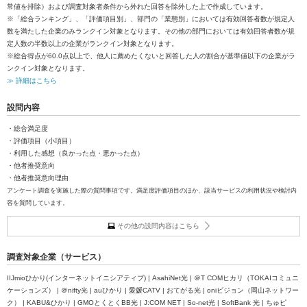
常値を排除）および調査対象者条件から外れた回答を除外した上で作成しています。
※「総合ランキング」、「評価項目別」、部門の「業態別」においては有効回答者数が規定人
数を満たした企業のみランクイン対象となります。その他の部門においては有効回答者数が規
定人数の半数以上の企業がランクイン対象となります。
※総合得点が60.0点以上で、他人に薦めたくないと回答した人の割合が基準値以下の企業がラ
ンクイン対象となります。
≫ 詳細はこちら
設問内容
・総合満足度
・評価項目（小項目）
・利用した感想（良かった点・悪かった点）
・他者推奨意向
・他者推奨意向理由
アンケート調査を実施した際の質問事項です。満足度評価項目のほか、該当サービスの利用状況や検討内
容を質問しています。
その他の設問内容はこちら
調査対象企業（サービス）
IIJmioひかり(インターネットイニシアティブ) | AsahiNet光 | ＠T COMヒカリ（TOKAIコミュニ
ケーションズ） | ＠nifty光 | auひかり | 愛媛CATV | おてがる光 | oniビジョン（岡山ネットワー
ク） | KABU&ひかり | GMOとくとくBB光 | J:COM NET | So-net光 | SoftBank 光 | ちゅピ