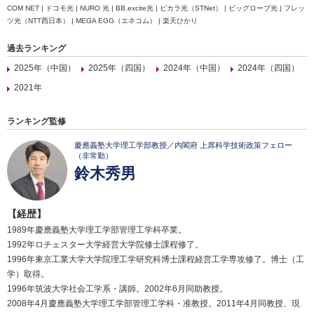
COM NET | ドコモ光 | NURO 光 | BB.excite光 | ピカラ光（STNet） | ビッグローブ光 | フレッ
ツ光（NTT西日本） | MEGA EGG（エネコム） | 楽天ひかり
過去ランキング
2025年（中国）
2025年（四国）
2024年（中国）
2024年（四国）
2021年
ランキング監修
慶應義塾大学理工学部教授／内閣府 上席科学技術政策フェロー
（非常勤）
鈴木秀男
【経歴】
1989年慶應義塾大学理工学部管理工学科卒業。
1992年ロチェスター大学経営大学院修士課程修了。
1996年東京工業大学大学院理工学研究科博士課程経営工学専攻修了。博士（工
学）取得。
1996年筑波大学社会工学系・講師。2002年6月同助教授。
2008年4月慶應義塾大学理工学部管理工学科・准教授。2011年4月同教授、現