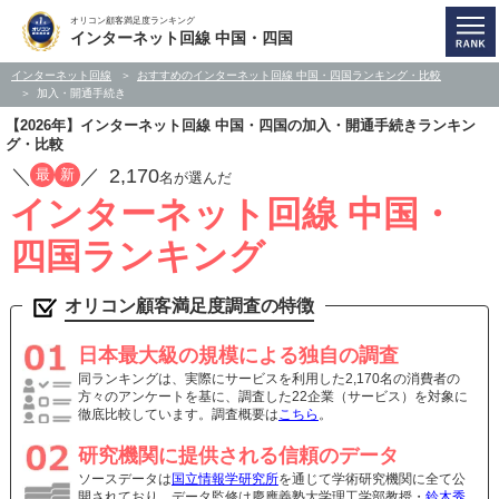
オリコン顧客満足度ランキング
インターネット回線 中国・四国
インターネット回線
おすすめのインターネット回線 中国・四国ランキング・比較
加入・開通手続き
【2026年】インターネット回線 中国・四国の加入・開通手続きランキン
グ・比較
／
／
2,170
最
新
名が選んだ
インターネット回線 中国・
四国ランキング
オリコン顧客満足度調査の特徴
日本最大級の規模による独自の調査
同ランキングは、実際にサービスを利用した2,170名の消費者の
方々のアンケートを基に、調査した22企業（サービス）を対象に
徹底比較しています。調査概要は
こちら
。
研究機関に提供される信頼のデータ
ソースデータは
国立情報学研究所
を通じて学術研究機関に全て公
開されており、データ監修は慶應義塾大学理工学部教授・
鈴木秀