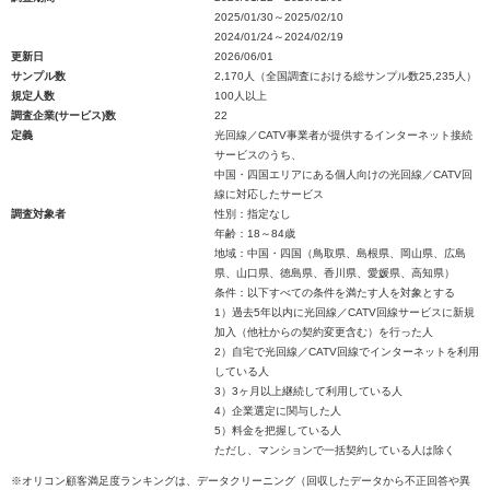
2025/01/30～2025/02/10
2024/01/24～2024/02/19
更新日
2026/06/01
サンプル数
2,170人（全国調査における総サンプル数25,235人）
規定人数
100人以上
調査企業(サービス)数
22
定義
光回線／CATV事業者が提供するインターネット接続
サービスのうち、
中国・四国エリアにある個人向けの光回線／CATV回
線に対応したサービス
調査対象者
性別：指定なし
年齢：18～84歳
地域：中国・四国（鳥取県、島根県、岡山県、広島
県、山口県、徳島県、香川県、愛媛県、高知県）
条件：以下すべての条件を満たす人を対象とする
1）過去5年以内に光回線／CATV回線サービスに新規
加入（他社からの契約変更含む）を行った人
2）自宅で光回線／CATV回線でインターネットを利用
している人
3）3ヶ月以上継続して利用している人
4）企業選定に関与した人
5）料金を把握している人
ただし、マンションで一括契約している人は除く
※オリコン顧客満足度ランキングは、データクリーニング（回収したデータから不正回答や異