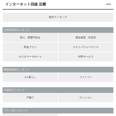
インターネット回線 近畿
総合ランキング
評価項目別ランキング
加入・開通手続き
通信速度・安定性
料金プラン
コストパフォーマンス
カスタマーサポート
付帯サービス
家族構成別ランキング
1人暮らし
ファミリー
住居別ランキング
戸建て
マンション
プラン別ランキング