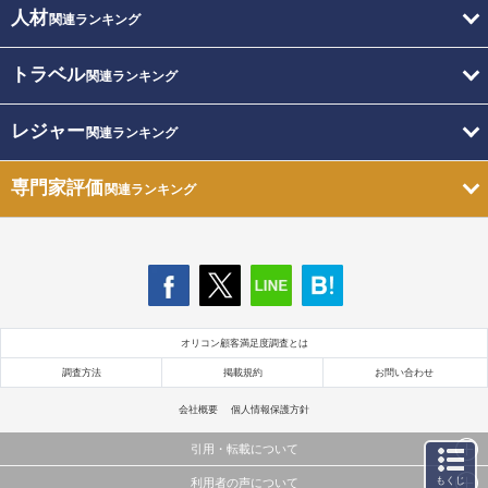
人材
関連ランキング
トラベル
関連ランキング
レジャー
関連ランキング
専門家評価
関連ランキング
オリコン顧客満足度調査とは
調査方法
掲載規約
お問い合わせ
会社概要
個人情報保護方針
引用・転載について
もくじ
利用者の声について
当サイトで公開されている情報（文字、写真、イラスト、画像データ等）及びこれらの配置・