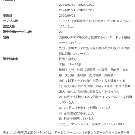
2025/01/30～2025/02/10
2024/01/24～2024/02/19
更新日
2026/06/01
サンプル数
1,857人（全国調査における総サンプル数25,235人）
規定人数
100人以上
調査企業(サービス)数
20
定義
光回線／CATV事業者が提供するインターネット接続
サービスのうち、
九州・沖縄エリアにある個人向けの光回線／CATV回
線に対応したサービス
調査対象者
性別：指定なし
年齢：18～84歳
地域：九州・沖縄（福岡県、佐賀県、長崎県、熊本
県、大分県、宮崎県、鹿児島県、沖縄県）
条件：以下すべての条件を満たす人を対象とする
1）過去5年以内に光回線／CATV回線サービスに新規
加入（他社からの契約変更含む）を行った人
2）自宅で光回線／CATV回線でインターネットを利用
している人
3）3ヶ月以上継続して利用している人
4）企業選定に関与した人
5）料金を把握している人
ただし、マンションで一括契約している人は除く
※オリコン顧客満足度ランキングは、データクリーニング（回収したデータから不正回答や異