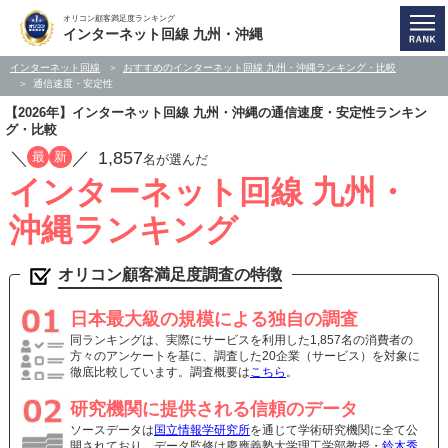
オリコン顧客満足度ランキング
インターネット回線 九州・沖縄
インターネット回線
おすすめのインターネット回線 九州・沖縄ランキング・比較
通信速度・安定性
【2026年】インターネット回線 九州・沖縄の通信速度・安定性ランキン
グ・比較
／
／
1,857
最
新
名が選んだ
インターネット回線 九州・
沖縄ランキング
オリコン顧客満足度調査の特徴
日本最大級の規模による独自の調査
同ランキングは、実際にサービスを利用した1,857名の消費者の
方々のアンケートを基に、調査した20企業（サービス）を対象に
徹底比較しています。調査概要は
こちら
。
研究機関に提供される信頼のデータ
ソースデータは
国立情報学研究所
を通じて学術研究機関に全て公
開されており、データ監修は慶應義塾大学理工学部教授・
鈴木秀