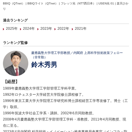
BBIQ（QTnet） | BBIQライト（QTnet） | フレッツ光（NTT西日本） | USEN光 01 | 楽天ひか
り
過去ランキング
2025年
2024年
2023年
2022年
2021年
ランキング監修
慶應義塾大学理工学部教授／内閣府 上席科学技術政策フェロー
（非常勤）
鈴木秀男
【経歴】
1989年慶應義塾大学理工学部管理工学科卒業。
1992年ロチェスター大学経営大学院修士課程修了。
1996年東京工業大学大学院理工学研究科博士課程経営工学専攻修了。博士（工
学）取得。
1996年筑波大学社会工学系・講師。2002年6月同助教授。
2008年4月慶應義塾大学理工学部管理工学科・准教授。2011年4月同教授、現
在に至る。
2023年4月内閣府 科学技術・イノベーション推進事務局参事官（インフラ・防