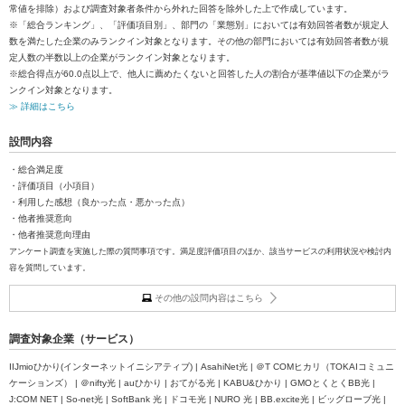
常値を排除）および調査対象者条件から外れた回答を除外した上で作成しています。
※「総合ランキング」、「評価項目別」、部門の「業態別」においては有効回答者数が規定人
数を満たした企業のみランクイン対象となります。その他の部門においては有効回答者数が規
定人数の半数以上の企業がランクイン対象となります。
※総合得点が60.0点以上で、他人に薦めたくないと回答した人の割合が基準値以下の企業がラ
ンクイン対象となります。
≫ 詳細はこちら
設問内容
・総合満足度
・評価項目（小項目）
・利用した感想（良かった点・悪かった点）
・他者推奨意向
・他者推奨意向理由
アンケート調査を実施した際の質問事項です。満足度評価項目のほか、該当サービスの利用状況や検討内
容を質問しています。
その他の設問内容はこちら
調査対象企業（サービス）
IIJmioひかり(インターネットイニシアティブ) | AsahiNet光 | ＠T COMヒカリ（TOKAIコミュニ
ケーションズ） | ＠nifty光 | auひかり | おてがる光 | KABU&ひかり | GMOとくとくBB光 |
J:COM NET | So-net光 | SoftBank 光 | ドコモ光 | NURO 光 | BB.excite光 | ビッグローブ光 |