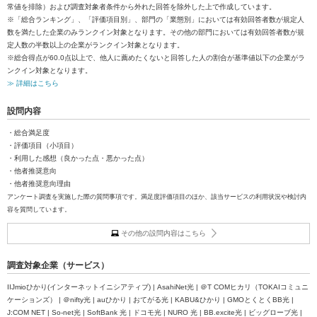
常値を排除）および調査対象者条件から外れた回答を除外した上で作成しています。
※「総合ランキング」、「評価項目別」、部門の「業態別」においては有効回答者数が規定人
数を満たした企業のみランクイン対象となります。その他の部門においては有効回答者数が規
定人数の半数以上の企業がランクイン対象となります。
※総合得点が60.0点以上で、他人に薦めたくないと回答した人の割合が基準値以下の企業がラ
ンクイン対象となります。
≫ 詳細はこちら
設問内容
・総合満足度
・評価項目（小項目）
・利用した感想（良かった点・悪かった点）
・他者推奨意向
・他者推奨意向理由
アンケート調査を実施した際の質問事項です。満足度評価項目のほか、該当サービスの利用状況や検討内
容を質問しています。
その他の設問内容はこちら
調査対象企業（サービス）
IIJmioひかり(インターネットイニシアティブ) | AsahiNet光 | ＠T COMヒカリ（TOKAIコミュニ
ケーションズ） | ＠nifty光 | auひかり | おてがる光 | KABU&ひかり | GMOとくとくBB光 |
J:COM NET | So-net光 | SoftBank 光 | ドコモ光 | NURO 光 | BB.excite光 | ビッグローブ光 |