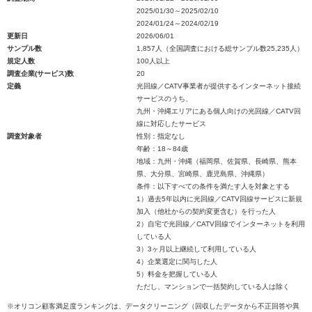
2025/01/30～2025/02/10
2024/01/24～2024/02/19
更新日
2026/06/01
サンプル数
1,857人（全国調査における総サンプル数25,235人）
規定人数
100人以上
調査企業(サービス)数
20
定義
光回線／CATV事業者が提供するインターネット接続
サービスのうち、
九州・沖縄エリアにある個人向けの光回線／CATV回
線に対応したサービス
調査対象者
性別：指定なし
年齢：18～84歳
地域：九州・沖縄（福岡県、佐賀県、長崎県、熊本
県、大分県、宮崎県、鹿児島県、沖縄県）
条件：以下すべての条件を満たす人を対象とする
1）過去5年以内に光回線／CATV回線サービスに新規
加入（他社からの契約変更含む）を行った人
2）自宅で光回線／CATV回線でインターネットを利用
している人
3）3ヶ月以上継続して利用している人
4）企業選定に関与した人
5）料金を把握している人
ただし、マンションで一括契約している人は除く
※オリコン顧客満足度ランキングは、データクリーニング（回収したデータから不正回答や異