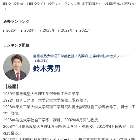
BBIQ（QTnet） | BBIQライト（QTnet） | フレッツ光（NTT西日本） | USEN光 01 | 楽天ひか
り
過去ランキング
2025年
2024年
2023年
2022年
2021年
ランキング監修
慶應義塾大学理工学部教授／内閣府 上席科学技術政策フェロー
（非常勤）
鈴木秀男
【経歴】
1989年慶應義塾大学理工学部管理工学科卒業。
1992年ロチェスター大学経営大学院修士課程修了。
1996年東京工業大学大学院理工学研究科博士課程経営工学専攻修了。博士（工
学）取得。
1996年筑波大学社会工学系・講師。2002年6月同助教授。
2008年4月慶應義塾大学理工学部管理工学科・准教授。2011年4月同教授、現
在に至る。
2023年4月内閣府 科学技術・イノベーション推進事務局参事官（インフラ・防