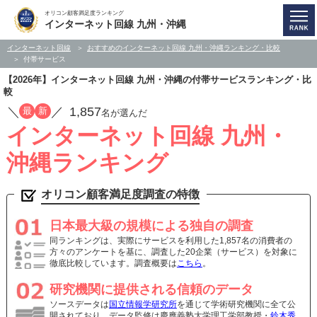
オリコン顧客満足度ランキング
インターネット回線 九州・沖縄
インターネット回線
おすすめのインターネット回線 九州・沖縄ランキング・比較
付帯サービス
【2026年】インターネット回線 九州・沖縄の付帯サービスランキング・比
較
／
／
1,857
最
新
名が選んだ
インターネット回線 九州・
沖縄ランキング
オリコン顧客満足度調査の特徴
日本最大級の規模による独自の調査
同ランキングは、実際にサービスを利用した1,857名の消費者の
方々のアンケートを基に、調査した20企業（サービス）を対象に
徹底比較しています。調査概要は
こちら
。
研究機関に提供される信頼のデータ
ソースデータは
国立情報学研究所
を通じて学術研究機関に全て公
開されており、データ監修は慶應義塾大学理工学部教授・
鈴木秀