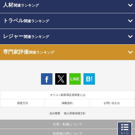
人材
関連ランキング
トラベル
関連ランキング
レジャー
関連ランキング
専門家評価
関連ランキング
オリコン顧客満足度調査とは
調査方法
掲載規約
お問い合わせ
会社概要
個人情報保護方針
引用・転載について
もくじ
利用者の声について
当サイトで公開されている情報（文字、写真、イラスト、画像データ等）及びこれらの配置・