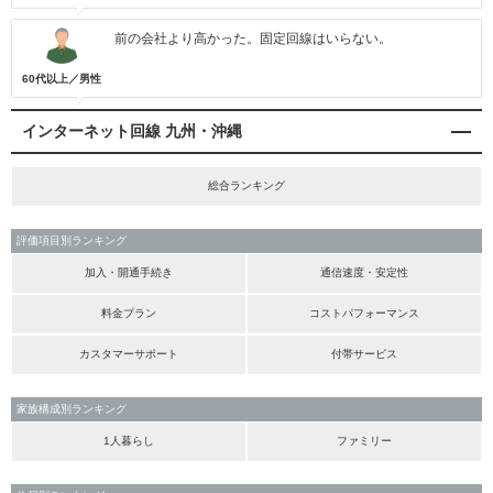
前の会社より高かった。固定回線はいらない。
60代以上／男性
インターネット回線 九州・沖縄
総合ランキング
評価項目別ランキング
加入・開通手続き
通信速度・安定性
料金プラン
コストパフォーマンス
カスタマーサポート
付帯サービス
家族構成別ランキング
1人暮らし
ファミリー