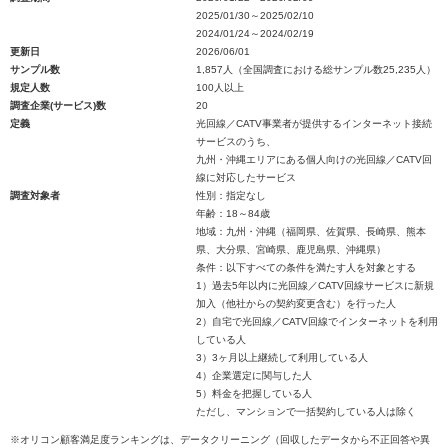
2025/01/30～2025/02/10
2024/01/24～2024/02/19
更新日
2026/06/01
サンプル数
1,857人（全国調査における総サンプル数25,235人）
規定人数
100人以上
調査企業(サービス)数
20
定義
光回線／CATV事業者が提供するインターネット接続
サービスのうち、
九州・沖縄エリアにある個人向けの光回線／CATV回
線に対応したサービス
調査対象者
性別：指定なし
年齢：18～84歳
地域：九州・沖縄（福岡県、佐賀県、長崎県、熊本
県、大分県、宮崎県、鹿児島県、沖縄県）
条件：以下すべての条件を満たす人を対象とする
1）過去5年以内に光回線／CATV回線サービスに新規
加入（他社からの契約変更含む）を行った人
2）自宅で光回線／CATV回線でインターネットを利用
している人
3）3ヶ月以上継続して利用している人
4）企業選定に関与した人
5）料金を把握している人
ただし、マンションで一括契約している人は除く
※オリコン顧客満足度ランキングは、データクリーニング（回収したデータから不正回答や異