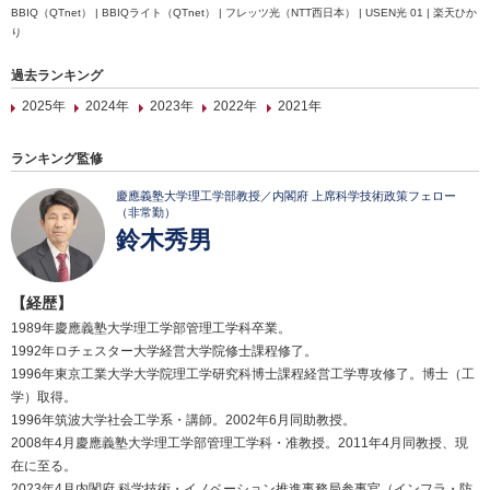
BBIQ（QTnet） | BBIQライト（QTnet） | フレッツ光（NTT西日本） | USEN光 01 | 楽天ひか
り
過去ランキング
2025年
2024年
2023年
2022年
2021年
ランキング監修
慶應義塾大学理工学部教授／内閣府 上席科学技術政策フェロー
（非常勤）
鈴木秀男
【経歴】
1989年慶應義塾大学理工学部管理工学科卒業。
1992年ロチェスター大学経営大学院修士課程修了。
1996年東京工業大学大学院理工学研究科博士課程経営工学専攻修了。博士（工
学）取得。
1996年筑波大学社会工学系・講師。2002年6月同助教授。
2008年4月慶應義塾大学理工学部管理工学科・准教授。2011年4月同教授、現
在に至る。
2023年4月内閣府 科学技術・イノベーション推進事務局参事官（インフラ・防