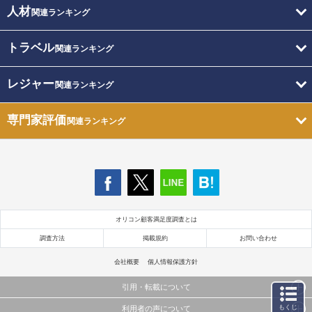
人材
関連ランキング
トラベル
関連ランキング
レジャー
関連ランキング
専門家評価
関連ランキング
オリコン顧客満足度調査とは
調査方法
掲載規約
お問い合わせ
会社概要
個人情報保護方針
引用・転載について
もくじ
利用者の声について
当サイトで公開されている情報（文字、写真、イラスト、画像データ等）及びこれらの配置・