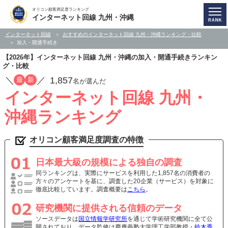
オリコン顧客満足度ランキング
インターネット回線 九州・沖縄
インターネット回線
おすすめのインターネット回線 九州・沖縄ランキング・比較
加入・開通手続き
【2026年】インターネット回線 九州・沖縄の加入・開通手続きランキン
グ・比較
／
／
1,857
最
新
名が選んだ
インターネット回線 九州・
沖縄ランキング
オリコン顧客満足度調査の特徴
日本最大級の規模による独自の調査
同ランキングは、実際にサービスを利用した1,857名の消費者の
方々のアンケートを基に、調査した20企業（サービス）を対象に
徹底比較しています。調査概要は
こちら
。
研究機関に提供される信頼のデータ
ソースデータは
国立情報学研究所
を通じて学術研究機関に全て公
開されており、データ監修は慶應義塾大学理工学部教授・
鈴木秀