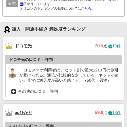
男
氏が行っています。
オリコンのランキングの概要については
こちら
。
加入・開通手続き 満足度ランキング
ドコモ光
70
.9
点
18件
ドコモ光の口コミ・評判
ドコモスマホ利用者は、セット割で最大1210円の割引
が受けられる。通信が比較的安定している。ネットが速
い。非常に満足度が高いと感じる。（50代／男性）
その他の口コミ・評判
auひかり
69
.9
点
18件
auひかりの口コミ・評判