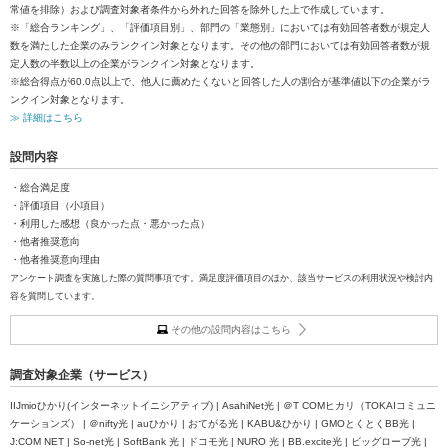
常値を排除）および調査対象者条件から外れた回答を除外した上で作成しています。
※「総合ランキング」、「評価項目別」、部門の「業態別」においては有効回答者数が規定人
数を満たした企業のみランクイン対象となります。その他の部門においては有効回答者数が規
定人数の半数以上の企業がランクイン対象となります。
※総合得点が60.0点以上で、他人に薦めたくないと回答した人の割合が基準値以下の企業がラ
ンクイン対象となります。
≫ 詳細はこちら
設問内容
・総合満足度
・評価項目（小項目）
・利用した感想（良かった点・悪かった点）
・他者推奨意向
・他者推奨意向理由
アンケート調査を実施した際の質問事項です。満足度評価項目のほか、該当サービスの利用状況や検討内
容を質問しています。
その他の設問内容はこちら
調査対象企業（サービス）
IIJmioひかり(インターネットイニシアティブ) | AsahiNet光 | ＠T COMヒカリ（TOKAIコミュニ
ケーションズ） | ＠nifty光 | auひかり | おてがる光 | KABU&ひかり | GMOとくとくBB光 |
J:COM NET | So-net光 | SoftBank 光 | ドコモ光 | NURO 光 | BB.excite光 | ビッグローブ光 |