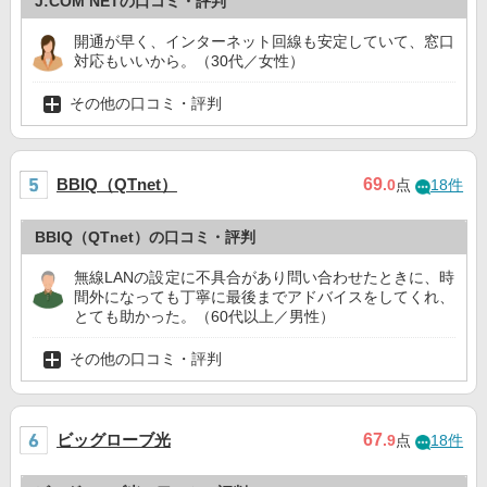
J:COM NETの口コミ・評判
開通が早く、インターネット回線も安定していて、窓口
対応もいいから。（30代／女性）
その他の口コミ・評判
BBIQ（QTnet）
69
.0
点
18件
BBIQ（QTnet）の口コミ・評判
無線LANの設定に不具合があり問い合わせたときに、時
間外になっても丁寧に最後までアドバイスをしてくれ、
とても助かった。（60代以上／男性）
その他の口コミ・評判
ビッグローブ光
67
.9
点
18件