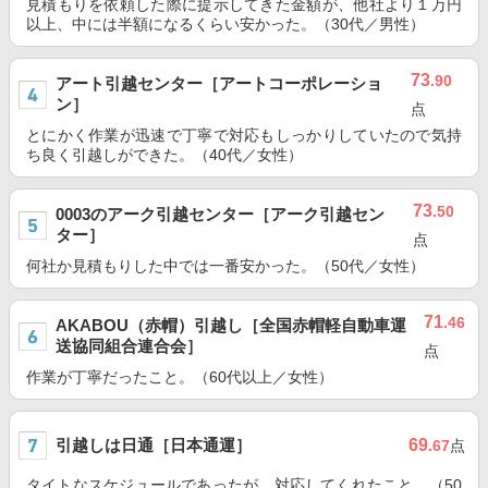
見積もりを依頼した際に提示してきた金額が、他社より１万円
以上、中には半額になるくらい安かった。（30代／男性）
73
.90
アート引越センター［アートコーポレーショ
ン］
点
とにかく作業が迅速で丁寧で対応もしっかりしていたので気持
ち良く引越しができた。（40代／女性）
73
.50
0003のアーク引越センター［アーク引越セン
ター］
点
何社か見積もりした中では一番安かった。（50代／女性）
71
.46
AKABOU（赤帽）引越し［全国赤帽軽自動車運
送協同組合連合会］
点
作業が丁寧だったこと。（60代以上／女性）
引越しは日通［日本通運］
69
.67
点
タイトなスケジュールであったが、対応してくれたこと。（50