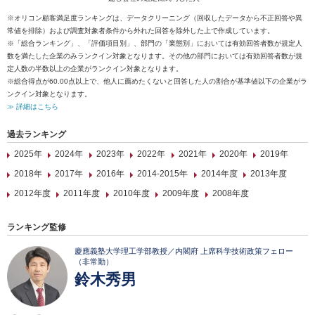
※オリコン顧客満足度ランキングは、データクリーニング（回収したデータから不正回答や異
常値を排除）および調査対象者条件から外れた回答を除外した上で作成しています。
※「総合ランキング」、「評価項目別」、部門の「業態別」においては有効回答者数が規定人
数を満たした企業のみランクイン対象となります。その他の部門においては有効回答者数が規
定人数の半数以上の企業がランクイン対象となります。
※総合得点が60.00点以上で、他人に薦めたくないと回答した人の割合が基準値以下の企業がラ
ンクイン対象となります。
≫ 詳細はこちら
過去ランキング
2025年
2024年
2023年
2022年
2021年
2020年
2019年
2018年
2017年
2016年
2014-2015年
2014年度
2013年度
2012年度
2011年度
2010年度
2009年度
2008年度
ランキング監修
慶應義塾大学理工学部教授／内閣府 上席科学技術政策フェロー
（非常勤）
鈴木秀男