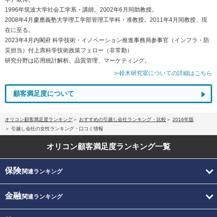
1996年筑波大学社会工学系・講師。2002年6月同助教授。
2008年4月慶應義塾大学理工学部管理工学科・准教授。2011年4月同教授、現
在に至る。
2023年4月内閣府 科学技術・イノベーション推進事務局参事官（インフラ・防
災担当）付上席科学技術政策フェロー（非常勤）
研究分野は応用統計解析、品質管理、マーケティング。
≫鈴木研究室についての詳細はこちら
顧客満足度について
オリコン顧客満足度ランキング
おすすめの引越し会社ランキング・比較
2016年版
引越し会社の女性ランキング・口コミ情報
オリコン顧客満足度
ランキング一覧
保険
関連ランキング
金融
関連ランキング