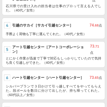
点
石川県での受け入れの担当者は仕事のプロって言える人でし
た。（40代／女性）
引越のサカイ［サカイ引越センター］
74
.68
点
手際よく荷物も丁寧に運んでくれた。（40代／女性）
73
.71
アート引越センター［アートコーポレーショ
ン］
点
とにかく作業が迅速で丁寧で対応もしっかりしていたので気持
ち良く引越しができた。（40代／女性）
ハート引越センター［ハート引越センター］
73
.65
点
シルバープランで３日かけて引っ越しすべてをやってもらえ
た。段ボールを数日に分けて出したが、持ち帰ってくれた。
（60代以上／女性）