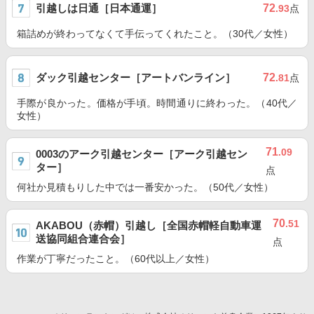
引越しは日通［日本通運］
72
.93
点
箱詰めが終わってなくて手伝ってくれたこと。（30代／女性）
ダック引越センター［アートバンライン］
72
.81
点
手際が良かった。価格が手頃。時間通りに終わった。（40代／
女性）
71
.09
0003のアーク引越センター［アーク引越セン
ター］
点
何社か見積もりした中では一番安かった。（50代／女性）
70
.51
AKABOU（赤帽）引越し［全国赤帽軽自動車運
送協同組合連合会］
点
作業が丁寧だったこと。（60代以上／女性）