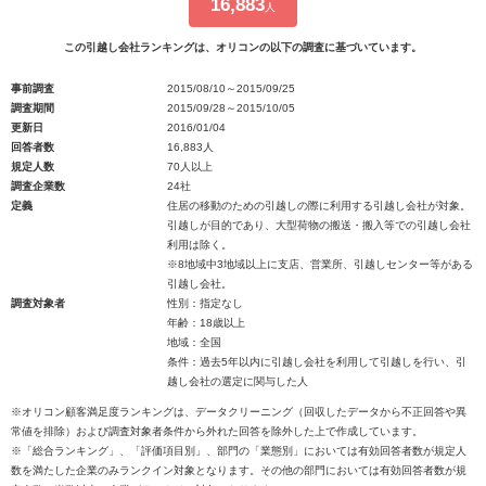
16,883
人
この引越し会社ランキングは、オリコンの以下の調査に基づいています。
事前調査
2015/08/10～2015/09/25
調査期間
2015/09/28～2015/10/05
更新日
2016/01/04
回答者数
16,883人
規定人数
70人以上
調査企業数
24社
定義
住居の移動のための引越しの際に利用する引越し会社が対象。
引越しが目的であり、大型荷物の搬送・搬入等での引越し会社
利用は除く。
※8地域中3地域以上に支店、営業所、引越しセンター等がある
引越し会社。
調査対象者
性別：指定なし
年齢：18歳以上
地域：全国
条件：過去5年以内に引越し会社を利用して引越しを行い、引
越し会社の選定に関与した人
※オリコン顧客満足度ランキングは、データクリーニング（回収したデータから不正回答や異
常値を排除）および調査対象者条件から外れた回答を除外した上で作成しています。
※「総合ランキング」、「評価項目別」、部門の「業態別」においては有効回答者数が規定人
数を満たした企業のみランクイン対象となります。その他の部門においては有効回答者数が規