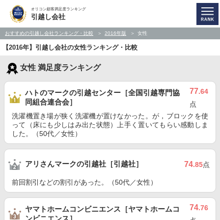
オリコン顧客満足度ランキング
引越し会社
おすすめの引越し会社ランキング・比較
2016年版
女性
【2016年】引越し会社の女性ランキング・比較
女性 満足度ランキング
77
.64
ハトのマークの引越センター［全国引越専門協
同組合連合会］
点
洗濯機置き場が狭く洗濯機が置けなかった。が，ブロックを使
って（床にも少しはみ出た状態）上手く置いてもらい感動しま
した。（50代／女性）
アリさんマークの引越社［引越社］
74
.85
点
前回割引などの割引があった。（50代／女性）
74
.76
ヤマトホームコンビニエンス［ヤマトホームコ
ンビニエンス］