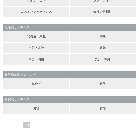
付加サービス
アフターフォロー
コストパフォーマンス
会社の信頼性
地域別ランキング
北海道・東北
関東
中部・北陸
近畿
中国・四国
九州・沖縄
家族構成別ランキング
単身者
家族
男女別ランキング
男性
女性
PR