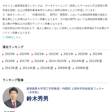
※オリコン顧客満足度ランキングは、データクリーニング（回収したデータから不正回答や異
常値を排除）および調査対象者条件から外れた回答を除外した上で作成しています。
※「総合ランキング」、「評価項目別」、部門の「業態別」においては有効回答者数が規定人
数を満たした企業のみランクイン対象となります。その他の部門においては有効回答者数が規
定人数の半数以上の企業がランクイン対象となります。
※総合得点が60.00点以上で、他人に薦めたくないと回答した人の割合が基準値以下の企業がラ
ンクイン対象となります。
≫ 詳細はこちら
過去ランキング
2025年
2024年
2023年
2022年
2021年
2020年
2019年
2018年
2017年
2016年
2014-2015年
2014年度
2013年度
2012年度
2011年度
2010年度
2009年度
2008年度
ランキング監修
慶應義塾大学理工学部教授／内閣府 上席科学技術政策フェロー
（非常勤）
鈴木秀男