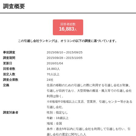
調査概要
回答者総数
16,883
人
この引越し会社ランキングは、オリコンの以下の調査に基づいています。
事前調査
2015/08/10～2015/09/25
調査期間
2015/09/28～2015/10/05
更新日
2016/01/04
回答者数
16,883人
規定人数
70人以上
調査企業数
24社
定義
住居の移動のための引越しの際に利用する引越し会社が対象。
引越しが目的であり、大型荷物の搬送・搬入等での引越し会社
利用は除く。
※8地域中3地域以上に支店、営業所、引越しセンター等がある
引越し会社。
調査対象者
性別：指定なし
年齢：18歳以上
地域：全国
条件：過去5年以内に引越し会社を利用して引越しを行い、引
越し会社の選定に関与した人