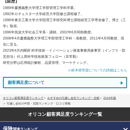
【経歴】
1989年慶應義塾大学理工学部管理工学科卒業。
1992年ロチェスター大学経営大学院修士課程修了。
1996年東京工業大学大学院理工学研究科博士課程経営工学専攻修了。博士（工
学）取得。
1996年筑波大学社会工学系・講師。2002年6月同助教授。
2008年4月慶應義塾大学理工学部管理工学科・准教授。2011年4月同教授、現
在に至る。
2023年4月内閣府 科学技術・イノベーション推進事務局参事官（インフラ・防
災担当）付上席科学技術政策フェロー（非常勤）
研究分野は応用統計解析、品質管理、マーケティング。
≫鈴木研究室についての詳細はこちら
顧客満足度について
オリコン顧客満足度ランキング
おすすめの引越し会社ランキング・比較
2016年版
引越し会社の中部・北陸ランキング・口コミ情報
オリコン顧客満足度
ランキング一覧
保険
関連ランキング