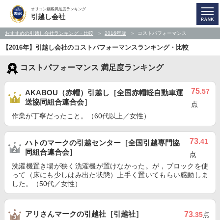
オリコン顧客満足度ランキング
引越し会社
おすすめの引越し会社ランキング・比較
2016年版
コストパフォーマンス
【2016年】引越し会社のコストパフォーマンスランキング・比較
コストパフォーマンス 満足度ランキング
75
.57
AKABOU（赤帽）引越し［全国赤帽軽自動車運
送協同組合連合会］
点
作業が丁寧だったこと。（60代以上／女性）
73
.41
ハトのマークの引越センター［全国引越専門協
同組合連合会］
点
洗濯機置き場が狭く洗濯機が置けなかった。が，ブロックを使
って（床にも少しはみ出た状態）上手く置いてもらい感動しま
した。（50代／女性）
アリさんマークの引越社［引越社］
73
.35
点