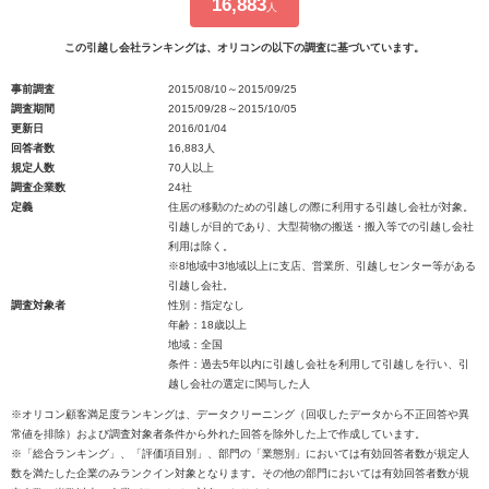
16,883
人
この引越し会社ランキングは、オリコンの以下の調査に基づいています。
事前調査
2015/08/10～2015/09/25
調査期間
2015/09/28～2015/10/05
更新日
2016/01/04
回答者数
16,883人
規定人数
70人以上
調査企業数
24社
定義
住居の移動のための引越しの際に利用する引越し会社が対象。
引越しが目的であり、大型荷物の搬送・搬入等での引越し会社
利用は除く。
※8地域中3地域以上に支店、営業所、引越しセンター等がある
引越し会社。
調査対象者
性別：指定なし
年齢：18歳以上
地域：全国
条件：過去5年以内に引越し会社を利用して引越しを行い、引
越し会社の選定に関与した人
※オリコン顧客満足度ランキングは、データクリーニング（回収したデータから不正回答や異
常値を排除）および調査対象者条件から外れた回答を除外した上で作成しています。
※「総合ランキング」、「評価項目別」、部門の「業態別」においては有効回答者数が規定人
数を満たした企業のみランクイン対象となります。その他の部門においては有効回答者数が規