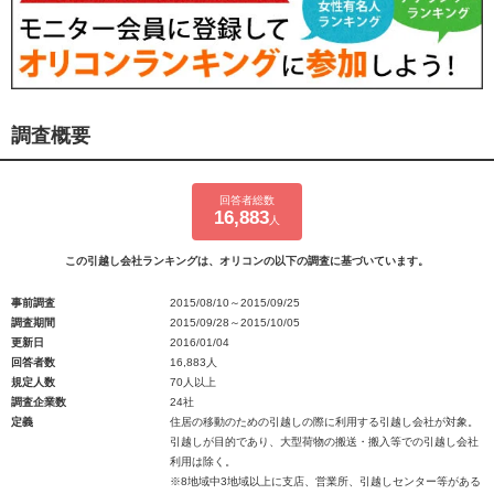
調査概要
回答者総数
16,883
人
この引越し会社ランキングは、オリコンの以下の調査に基づいています。
事前調査
2015/08/10～2015/09/25
調査期間
2015/09/28～2015/10/05
更新日
2016/01/04
回答者数
16,883人
規定人数
70人以上
調査企業数
24社
定義
住居の移動のための引越しの際に利用する引越し会社が対象。
引越しが目的であり、大型荷物の搬送・搬入等での引越し会社
利用は除く。
※8地域中3地域以上に支店、営業所、引越しセンター等がある