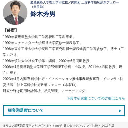
慶應義塾大学理工学部教授／内閣府 上席科学技術政策フェロー
（非常勤）
鈴木秀男
【経歴】
1989年慶應義塾大学理工学部管理工学科卒業。
1992年ロチェスター大学経営大学院修士課程修了。
1996年東京工業大学大学院理工学研究科博士課程経営工学専攻修了。博士（工
学）取得。
1996年筑波大学社会工学系・講師。2002年6月同助教授。
2008年4月慶應義塾大学理工学部管理工学科・准教授。2011年4月同教授、現
在に至る。
2023年4月内閣府 科学技術・イノベーション推進事務局参事官（インフラ・防
災担当）付上席科学技術政策フェロー（非常勤）
研究分野は応用統計解析、品質管理、マーケティング。
≫鈴木研究室についての詳細はこちら
顧客満足度について
オリコン顧客満足度ランキング
おすすめの引越し会社ランキング・比較
2016年版