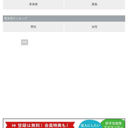
単身者
家族
男女別ランキング
男性
女性
PR