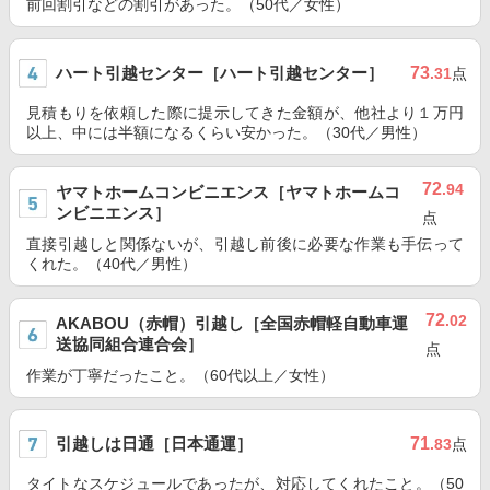
前回割引などの割引があった。（50代／女性）
ハート引越センター［ハート引越センター］
73
.31
点
見積もりを依頼した際に提示してきた金額が、他社より１万円
以上、中には半額になるくらい安かった。（30代／男性）
72
.94
ヤマトホームコンビニエンス［ヤマトホームコ
ンビニエンス］
点
直接引越しと関係ないが、引越し前後に必要な作業も手伝って
くれた。（40代／男性）
72
.02
AKABOU（赤帽）引越し［全国赤帽軽自動車運
送協同組合連合会］
点
作業が丁寧だったこと。（60代以上／女性）
引越しは日通［日本通運］
71
.83
点
タイトなスケジュールであったが、対応してくれたこと。（50