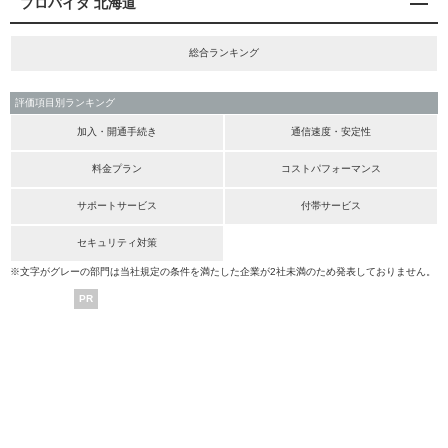
プロバイダ 北海道
総合ランキング
評価項目別ランキング
加入・開通手続き
通信速度・安定性
料金プラン
コストパフォーマンス
サポートサービス
付帯サービス
セキュリティ対策
※文字がグレーの部門は当社規定の条件を満たした企業が2社未満のため発表しておりません。
PR