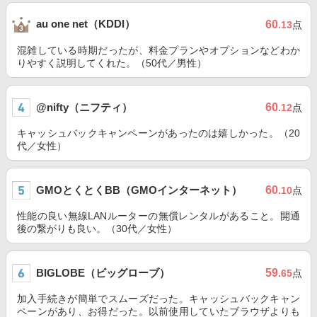
au one net（KDDI）
60
.13
点
混雑している時期だったが、料金プランやオプションなどわか
りやすく説明してくれた。（50代／男性）
@nifty（ニフティ）
60
.12
点
キャッシュバックキャンペーンがあったのは嬉しかった。（20
代／女性）
GMOとくとくBB（GMOインターネット）
60
.10
点
性能の良い無線LANルーターの無償レンタルがあること。開通
後の繋がりも良い。（30代／女性）
BIGLOBE（ビッグローブ）
59
.65
点
加入手続きが簡単でスムーズだった。キャッシュバックキャン
ペーンがあり、お得だった。以前使用していたブラウザよりも