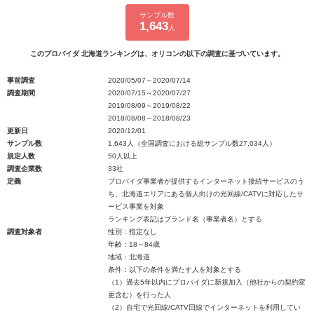
サンプル数
1,643
人
このプロバイダ 北海道ランキングは、オリコンの以下の調査に基づいています。
事前調査
2020/05/07～2020/07/14
調査期間
2020/07/15～2020/07/27
2019/08/09～2019/08/22
2018/08/08～2018/08/23
更新日
2020/12/01
サンプル数
1,643人（全国調査における総サンプル数27,034人）
規定人数
50人以上
調査企業数
33社
定義
プロバイダ事業者が提供するインターネット接続サービスのう
ち、北海道エリアにある個人向けの光回線/CATVに対応したサ
ービス事業を対象
ランキング表記はブランド名（事業者名）とする
調査対象者
性別：指定なし
年齢：18～84歳
地域：北海道
条件：以下の条件を満たす人を対象とする
（1）過去5年以内にプロバイダに新規加入（他社からの契約変
更含む）を行った人
（2）自宅で光回線/CATV回線でインターネットを利用してい