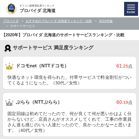
オリコン顧客満足度ランキング
プロバイダ 北海道
プロバイダ
おすすめのプロバイダ 北海道ランキング・比較
2020年版
サポートサービス
【2020年】プロバイダ 北海道のサポートサービスランキング・比較
サポートサービス 満足度ランキング
ドコモnet（NTTドコモ）
61
.25
点
快適なネット環境を得られた。付帯サービスで料金割引がつい
てくるようになった。（30代／女性）
ぷらら（NTTぷらら）
60
.19
点
固定回線は初めてだったので、何が良くて何が悪いかはよく分
からないけど、店員さんがオススメしてくれて、工事の作業員
さん達も感じのいい人達だったので、良かったかなーと思いま
す。（40代／女性）