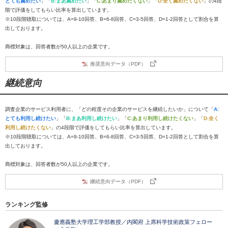
とても薦めたい
」「
B:まあ薦めたい
」「
C:あまり薦めたくない
」「
D:全く薦めたくない
」の4段
階で評価をしてもらい比率を算出しています。
※10段階聴取については、A=9-10回答、B=6-8回答、C=3-5回答、D=1-2回答として割合を算
出しております。
商標対象は、回答者数が50人以上の企業です。
推奨意向データ（PDF）
継続意向
調査企業のサービス利用者に、「どの程度その企業のサービスを継続したいか」について「
A:
とても利用し続けたい
」「
B:まあ利用し続けたい
」「
C:あまり利用し続けたくない
」「
D:全く
利用し続けたくない
」の4段階で評価をしてもらい比率を算出しています。
※10段階聴取については、A=9-10回答、B=6-8回答、C=3-5回答、D=1-2回答として割合を算
出しております。
商標対象は、回答者数が50人以上の企業です。
継続意向データ（PDF）
ランキング監修
慶應義塾大学理工学部教授／内閣府 上席科学技術政策フェロー