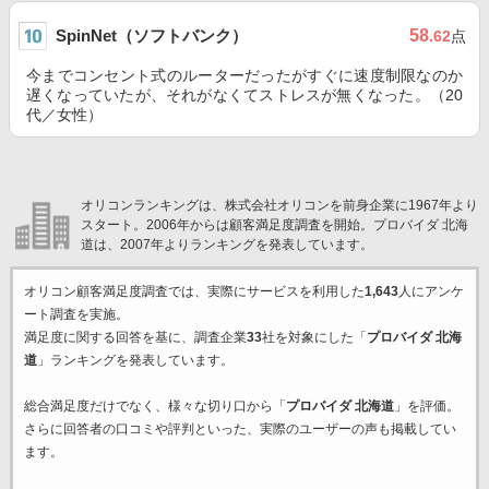
SpinNet（ソフトバンク）
58
.62
点
今までコンセント式のルーターだったがすぐに速度制限なのか
遅くなっていたが、それがなくてストレスが無くなった。（20
代／女性）
オリコンランキングは、株式会社オリコンを前身企業に1967年より
スタート。2006年からは顧客満足度調査を開始。プロバイダ 北海
道は、2007年よりランキングを発表しています。
オリコン顧客満足度調査では、実際にサービスを利用した
1,643
人にアンケ
ート調査を実施。
満足度に関する回答を基に、調査企業
33
社を対象にした「
プロバイダ 北海
道
」ランキングを発表しています。
総合満足度だけでなく、様々な切り口から「
プロバイダ 北海道
」を評価。
さらに回答者の口コミや評判といった、実際のユーザーの声も掲載してい
ます。