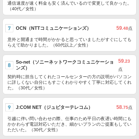
通信速度が速く料金も安く済んでいるので変更して良かった。
（40代／女性）
OCN（NTTコミュニケーションズ）
59
.48
点
意外と開通まで時間がかかると思っていましたがすぐにしても
らえて助かりました。（60代以上／女性）
59
.23
So-net（ソニーネットワークコミュニケーショ
ンズ）
点
契約時に担当してくれたコールセンターの方の説明がパソコン
に詳しくない自分にもすごくわかりやすく丁寧に対応してくれ
た。（30代／女性）
J:COM NET（ジュピターテレコム）
58
.75
点
引越に伴い問い合わせの際、仕事のため平日の夜遅い時間にも
かかわらず電話対応いただき、細かいプランのご提案もしてい
ただいた。（30代／女性）