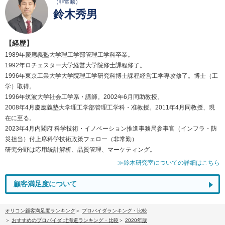
（非常勤）
鈴木秀男
【経歴】
1989年慶應義塾大学理工学部管理工学科卒業。
1992年ロチェスター大学経営大学院修士課程修了。
1996年東京工業大学大学院理工学研究科博士課程経営工学専攻修了。博士（工
学）取得。
1996年筑波大学社会工学系・講師。2002年6月同助教授。
2008年4月慶應義塾大学理工学部管理工学科・准教授。2011年4月同教授、現
在に至る。
2023年4月内閣府 科学技術・イノベーション推進事務局参事官（インフラ・防
災担当）付上席科学技術政策フェロー（非常勤）
研究分野は応用統計解析、品質管理、マーケティング。
≫鈴木研究室についての詳細はこちら
顧客満足度について
オリコン顧客満足度ランキング
プロバイダランキング・比較
おすすめのプロバイダ 北海道ランキング・比較
2020年版