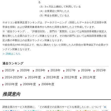
る
（3）3ヶ月以上継続して利用している
（4）企業選定に関与した人
（5）料金を把握している人
※オリコン顧客満足度ランキングは、データクリーニング（回収したデータから不正回答や異
常値を排除）および調査対象者条件から外れた回答を除外した上で作成しています。
※「総合ランキング」、「評価項目別」、部門の「業態別」においては有効回答者数が規定人
数を満たした企業のみランクイン対象となります。その他の部門においては有効回答者数が規
定人数の半数以上の企業がランクイン対象となります。
※総合得点が60.00点以上で、他人に薦めたくないと回答した人の割合が基準値以下の企業がラ
ンクイン対象となります。
≫ 詳細はこちら
過去ランキング
2021年
2020年
2019年
2018年
2017年
2016年
2015年
2014-2015年
2014年度
2013年度
2012年度
2011年度
2010年度
2009年度
2008年度
推奨意向
調査企業のサービス利用者に、「どの程度その企業のサービスを推奨したいか」について「
A: