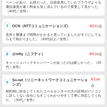
ペーンがあり、お得だった。以前使用していたブラウザよりも
通信速度が速く料金も安く済んでいるので変更して良かった。
（40代／女性）
OCN（NTTコミュニケーションズ）
64
.81
点
意外と開通まで時間がかかると思っていましたがすぐにしても
らえて助かりました。（60代以上／女性）
@nifty（ニフティ）
64
.26
点
キャッシュバックキャンペーンがあったのは嬉しかった。（20
代／女性）
63
.66
So-net（ソニーネットワークコミュニケーショ
ンズ）
点
契約時に担当してくれたコールセンターの方の説明がパソコン
に詳しくない自分にもすごくわかりやすく丁寧に対応してくれ
た。（30代／女性）