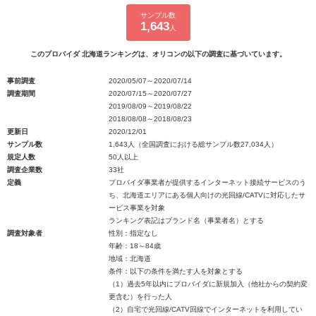
サンプル数
1,643
人
このプロバイダ 北海道ランキングは、オリコンの以下の調査に基づいています。
事前調査
2020/05/07～2020/07/14
調査期間
2020/07/15～2020/07/27
2019/08/09～2019/08/22
2018/08/08～2018/08/23
更新日
2020/12/01
サンプル数
1,643人（全国調査における総サンプル数27,034人）
規定人数
50人以上
調査企業数
33社
定義
プロバイダ事業者が提供するインターネット接続サービスのう
ち、北海道エリアにある個人向けの光回線/CATVに対応したサ
ービス事業を対象
ランキング表記はブランド名（事業者名）とする
調査対象者
性別：指定なし
年齢：18～84歳
地域：北海道
条件：以下の条件を満たす人を対象とする
（1）過去5年以内にプロバイダに新規加入（他社からの契約変
更含む）を行った人
（2）自宅で光回線/CATV回線でインターネットを利用してい