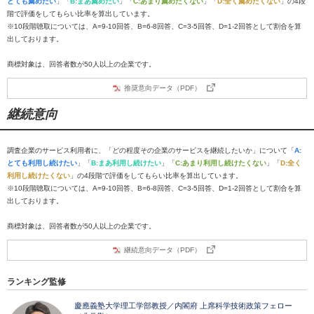
とても薦めたい
」「
B:まあ薦めたい
」「
C:あまり薦めたくない
」「
D:全く薦めたくない
」の4段
階で評価をしてもらい比率を算出しています。
※10段階聴取については、A=9-10回答、B=6-8回答、C=3-5回答、D=1-2回答として割合を算
出しております。
商標対象は、回答者数が50人以上の企業です。
推奨意向データ（PDF）
継続意向
調査企業のサービス利用者に、「どの程度その企業のサービスを継続したいか」について「
A:
とても利用し続けたい
」「
B:まあ利用し続けたい
」「
C:あまり利用し続けたくない
」「
D:全く
利用し続けたくない
」の4段階で評価をしてもらい比率を算出しています。
※10段階聴取については、A=9-10回答、B=6-8回答、C=3-5回答、D=1-2回答として割合を算
出しております。
商標対象は、回答者数が50人以上の企業です。
継続意向データ（PDF）
ランキング監修
慶應義塾大学理工学部教授／内閣府 上席科学技術政策フェロー