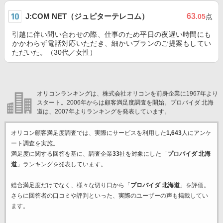
J:COM NET（ジュピターテレコム）
63
.05
点
引越に伴い問い合わせの際、仕事のため平日の夜遅い時間にも
かかわらず電話対応いただき、細かいプランのご提案もしてい
ただいた。（30代／女性）
オリコンランキングは、株式会社オリコンを前身企業に1967年より
スタート。2006年からは顧客満足度調査を開始。プロバイダ 北海
道は、2007年よりランキングを発表しています。
オリコン顧客満足度調査では、実際にサービスを利用した
1,643
人にアンケ
ート調査を実施。
満足度に関する回答を基に、調査企業
33
社を対象にした「
プロバイダ 北海
道
」ランキングを発表しています。
総合満足度だけでなく、様々な切り口から「
プロバイダ 北海道
」を評価。
さらに回答者の口コミや評判といった、実際のユーザーの声も掲載してい
ます。