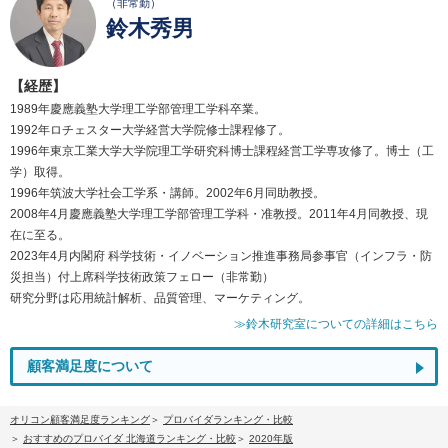
（非常勤）
鈴木秀男
【経歴】
1989年慶應義塾大学理工学部管理工学科卒業。
1992年ロチェスター大学経営大学院修士課程修了。
1996年東京工業大学大学院理工学研究科博士課程経営工学専攻修了。博士（工
学）取得。
1996年筑波大学社会工学系・講師。2002年6月同助教授。
2008年4月慶應義塾大学理工学部管理工学科・准教授。2011年4月同教授、現
在に至る。
2023年4月内閣府 科学技術・イノベーション推進事務局参事官（インフラ・防
災担当）付上席科学技術政策フェロー（非常勤）
研究分野は応用統計解析、品質管理、マーケティング。
≫鈴木研究室についての詳細はこちら
顧客満足度について
オリコン顧客満足度ランキング
プロバイダランキング・比較
おすすめのプロバイダ 北海道ランキング・比較
2020年版