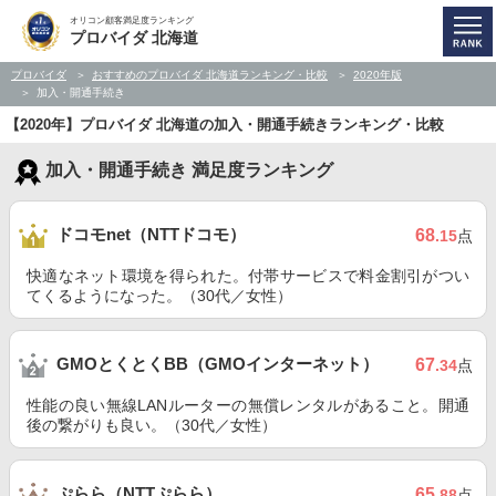
オリコン顧客満足度ランキング
プロバイダ 北海道
プロバイダ
おすすめのプロバイダ 北海道ランキング・比較
2020年版
加入・開通手続き
【2020年】プロバイダ 北海道の加入・開通手続きランキング・比較
加入・開通手続き 満足度ランキング
ドコモnet（NTTドコモ）
68
.15
点
快適なネット環境を得られた。付帯サービスで料金割引がつい
てくるようになった。（30代／女性）
GMOとくとくBB（GMOインターネット）
67
.34
点
性能の良い無線LANルーターの無償レンタルがあること。開通
後の繋がりも良い。（30代／女性）
ぷらら（NTTぷらら）
65
.88
点