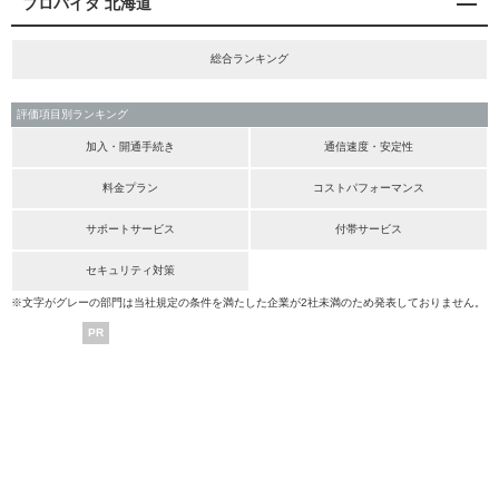
プロバイダ 北海道
総合ランキング
評価項目別ランキング
加入・開通手続き
通信速度・安定性
料金プラン
コストパフォーマンス
サポートサービス
付帯サービス
セキュリティ対策
※文字がグレーの部門は当社規定の条件を満たした企業が2社未満のため発表しておりません。
PR