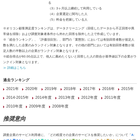
る
（3）3ヶ月以上継続して利用している
（4）企業選定に関与した人
（5）料金を把握している人
※オリコン顧客満足度ランキングは、データクリーニング（回収したデータから不正回答や異
常値を排除）および調査対象者条件から外れた回答を除外した上で作成しています。
※「総合ランキング」、「評価項目別」、部門の「業態別」においては有効回答者数が規定人
数を満たした企業のみランクイン対象となります。その他の部門においては有効回答者数が規
定人数の半数以上の企業がランクイン対象となります。
※総合得点が60.00点以上で、他人に薦めたくないと回答した人の割合が基準値以下の企業がラ
ンクイン対象となります。
≫ 詳細はこちら
過去ランキング
2021年
2020年
2019年
2018年
2017年
2016年
2015年
2014-2015年
2014年度
2013年度
2012年度
2011年度
2010年度
2009年度
2008年度
推奨意向
調査企業のサービス利用者に、「どの程度その企業のサービスを推奨したいか」について「
A: