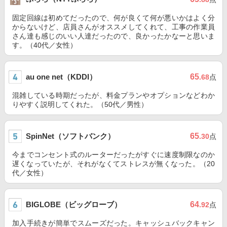
固定回線は初めてだったので、何が良くて何が悪いかはよく分
からないけど、店員さんがオススメしてくれて、工事の作業員
さん達も感じのいい人達だったので、良かったかなーと思いま
す。（40代／女性）
au one net（KDDI）
65
.68
点
混雑している時期だったが、料金プランやオプションなどわか
りやすく説明してくれた。（50代／男性）
SpinNet（ソフトバンク）
65
.30
点
今までコンセント式のルーターだったがすぐに速度制限なのか
遅くなっていたが、それがなくてストレスが無くなった。（20
代／女性）
BIGLOBE（ビッグローブ）
64
.92
点
加入手続きが簡単でスムーズだった。キャッシュバックキャン