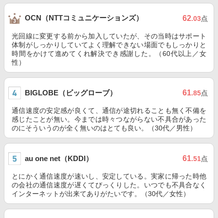
OCN（NTTコミュニケーションズ）
62
.03
点
光回線に変更する前から加入していたが、その当時はサポート
体制がしっかりしていてよく理解できない場面でもしっかりと
時間をかけて進めてくれ解決でき感謝した。（60代以上／女
性）
BIGLOBE（ビッグローブ）
61
.85
点
通信速度の安定感が良くて、通信が途切れることも無く不備を
感じたことが無い。今までは時々つながらない不具合があった
のにそういうのが全く無いのはとても良い。（30代／男性）
au one net（KDDI）
61
.51
点
とにかく通信速度が速いし、安定している。実家に帰った時他
の会社の通信速度が遅くてびっくりした。いつでも不具合なく
インターネットが出来てありがたいです。（30代／女性）