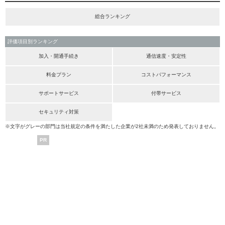
総合ランキング
評価項目別ランキング
加入・開通手続き
通信速度・安定性
料金プラン
コストパフォーマンス
サポートサービス
付帯サービス
セキュリティ対策
※文字がグレーの部門は当社規定の条件を満たした企業が2社未満のため発表しておりません。
PR