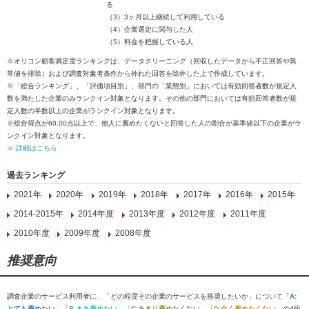
る
（3）3ヶ月以上継続して利用している
（4）企業選定に関与した人
（5）料金を把握している人
※オリコン顧客満足度ランキングは、データクリーニング（回収したデータから不正回答や異
常値を排除）および調査対象者条件から外れた回答を除外した上で作成しています。
※「総合ランキング」、「評価項目別」、部門の「業態別」においては有効回答者数が規定人
数を満たした企業のみランクイン対象となります。その他の部門においては有効回答者数が規
定人数の半数以上の企業がランクイン対象となります。
※総合得点が60.00点以上で、他人に薦めたくないと回答した人の割合が基準値以下の企業がラ
ンクイン対象となります。
≫ 詳細はこちら
過去ランキング
2021年
2020年
2019年
2018年
2017年
2016年
2015年
2014-2015年
2014年度
2013年度
2012年度
2011年度
2010年度
2009年度
2008年度
推奨意向
調査企業のサービス利用者に、「どの程度その企業のサービスを推奨したいか」について「
A:
とても薦めたい
」「
B:まあ薦めたい
」「
C:あまり薦めたくない
」「
D:全く薦めたくない
」の4段