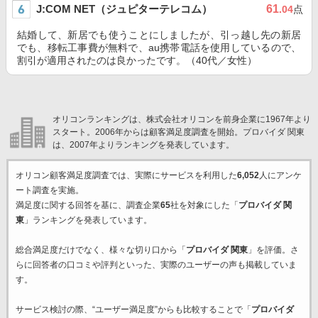
J:COM NET（ジュピターテレコム）
61
.04
点
結婚して、新居でも使うことにしましたが、引っ越し先の新居
でも、移転工事費が無料で、au携帯電話を使用しているので、
割引が適用されたのは良かったです。（40代／女性）
オリコンランキングは、株式会社オリコンを前身企業に1967年より
スタート。2006年からは顧客満足度調査を開始。プロバイダ 関東
は、2007年よりランキングを発表しています。
オリコン顧客満足度調査では、実際にサービスを利用した
6,052
人にアンケ
ート調査を実施。
満足度に関する回答を基に、調査企業
65
社を対象にした「
プロバイダ 関
東
」ランキングを発表しています。
総合満足度だけでなく、様々な切り口から「
プロバイダ 関東
」を評価。さ
らに回答者の口コミや評判といった、実際のユーザーの声も掲載していま
す。
サービス検討の際、“ユーザー満足度”からも比較することで「
プロバイダ