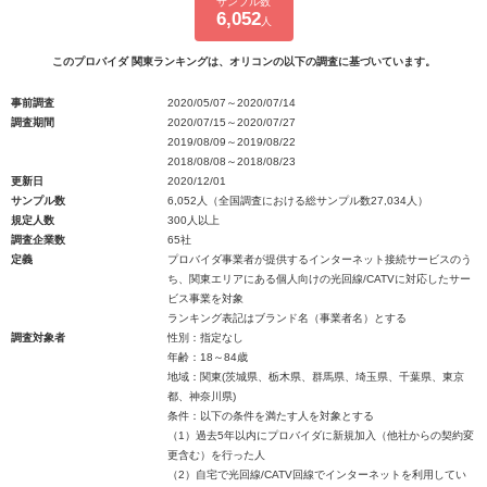
サンプル数
6,052
人
このプロバイダ 関東ランキングは、オリコンの以下の調査に基づいています。
事前調査
2020/05/07～2020/07/14
調査期間
2020/07/15～2020/07/27
2019/08/09～2019/08/22
2018/08/08～2018/08/23
更新日
2020/12/01
サンプル数
6,052人（全国調査における総サンプル数27,034人）
規定人数
300人以上
調査企業数
65社
定義
プロバイダ事業者が提供するインターネット接続サービスのう
ち、関東エリアにある個人向けの光回線/CATVに対応したサー
ビス事業を対象
ランキング表記はブランド名（事業者名）とする
調査対象者
性別：指定なし
年齢：18～84歳
地域：関東(茨城県、栃木県、群馬県、埼玉県、千葉県、東京
都、神奈川県)
条件：以下の条件を満たす人を対象とする
（1）過去5年以内にプロバイダに新規加入（他社からの契約変
更含む）を行った人
（2）自宅で光回線/CATV回線でインターネットを利用してい