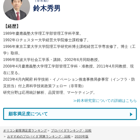
（非常勤）
鈴木秀男
【経歴】
1989年慶應義塾大学理工学部管理工学科卒業。
1992年ロチェスター大学経営大学院修士課程修了。
1996年東京工業大学大学院理工学研究科博士課程経営工学専攻修了。博士（工
学）取得。
1996年筑波大学社会工学系・講師。2002年6月同助教授。
2008年4月慶應義塾大学理工学部管理工学科・准教授。2011年4月同教授、現
在に至る。
2023年4月内閣府 科学技術・イノベーション推進事務局参事官（インフラ・防
災担当）付上席科学技術政策フェロー（非常勤）
研究分野は応用統計解析、品質管理、マーケティング。
≫鈴木研究室についての詳細はこちら
顧客満足度について
オリコン顧客満足度ランキング
プロバイダランキング・比較
おすすめのプロバイダ 関東ランキング・比較
2020年版