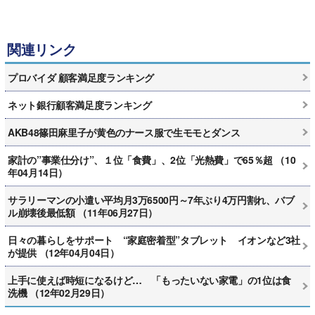
関連リンク
プロバイダ 顧客満足度ランキング
ネット銀行顧客満足度ランキング
AKB48篠田麻里子が黄色のナース服で生モモとダンス
家計の”事業仕分け”、１位「食費」、2位「光熱費」で65％超 （10
年04月14日）
サラリーマンの小遣い平均月3万6500円～7年ぶり4万円割れ、バブ
ル崩壊後最低額 （11年06月27日）
日々の暮らしをサポート “家庭密着型”タブレット イオンなど3社
が提供 （12年04月04日）
上手に使えば時短になるけど… 「もったいない家電」の1位は食
洗機 （12年02月29日）