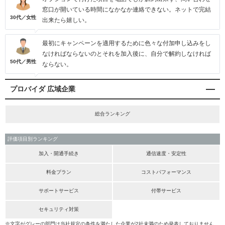
窓口が開いている時間になかなか連絡できない。ネットで完結
30代／女性
出来たら嬉しい。
最初にキャンペーンを適用するために色々な付加申し込みをし
なければならないのとそれを加入後に、自分で解約しなければ
50代／男性
ならない。
プロバイダ 広域企業
総合ランキング
評価項目別ランキング
加入・開通手続き
通信速度・安定性
料金プラン
コストパフォーマンス
サポートサービス
付帯サービス
セキュリティ対策
※文字がグレーの部門は当社規定の条件を満たした企業が2社未満のため発表しておりません。