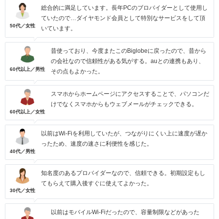
総合的に満足しています。長年PCのブロバイダーとして使用し
ていたので…ダイヤモンド会員として特別なサービスをして頂
50代／女性
いています。
昔使っており、今度またこのBiglobeに戻ったので、昔から
の会社なので信頼性がある気がする。auとの連携もあり、
60代以上／男性
その点もよかった。
スマホからホームページにアクセスすることで、パソコンだ
けでなくスマホからもウェブメールがチェックできる。
60代以上／女性
以前はWi-Fiを利用していたが、つながりにくい上に速度が遅か
ったため、速度の速さに利便性を感じた。
40代／男性
知名度のあるプロバイダーなので、信頼できる。初期設定もし
てもらえて購入後すぐに使えてよかった。
30代／女性
以前はモバイルWi-Fiだったので、容量制限などがあった