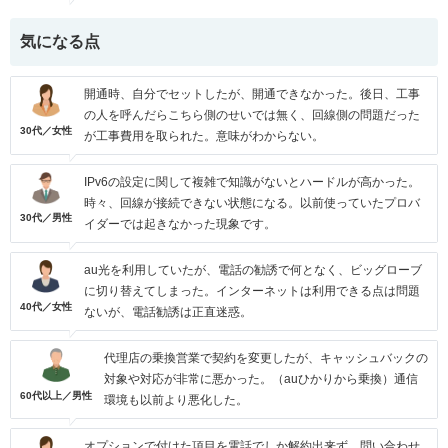
気になる点
開通時、自分でセットしたが、開通できなかった。後日、工事
の人を呼んだらこちら側のせいでは無く、回線側の問題だった
30代／女性
が工事費用を取られた。意味がわからない。
IPv6の設定に関して複雑で知識がないとハードルが高かった。
時々、回線が接続できない状態になる。以前使っていたプロバ
30代／男性
イダーでは起きなかった現象です。
au光を利用していたが、電話の勧誘で何となく、ビッグローブ
に切り替えてしまった。インターネットは利用できる点は問題
40代／女性
ないが、電話勧誘は正直迷惑。
代理店の乗換営業で契約を変更したが、キャッシュバックの
対象や対応が非常に悪かった。（auひかりから乗換）通信
60代以上／男性
環境も以前より悪化した。
オプションで付けた項目を電話でしか解約出来ず、問い合わせ