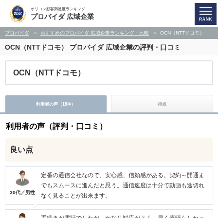
オリコン顧客満足度ランキング
プロバイダ 広域企業
プロバイダ
おすすめのプロバイダ 広域企業ランキング・比較
OCN（NTTドコモ）
OCN（NTTドコモ）
プロバイダ 広域企業の評判・口コミ
OCN（NTTドコモ）
利用者の声（
18
）
得点
件
利用者の声（評判・口コミ）
良い点
定番の通信会社なので、安心感、信頼感がある。契約～開通ま
でもスムースに進んだと思う。通信速度は十分で動画も途切れ
30代／男性
なく見ることが出来ます。