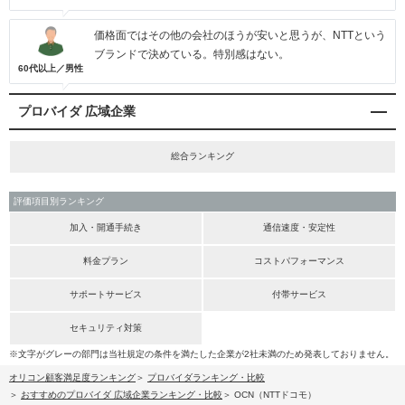
価格面ではその他の会社のほうが安いと思うが、NTTという
ブランドで決めている。特別感はない。
60代以上／男性
プロバイダ 広域企業
総合ランキング
評価項目別ランキング
加入・開通手続き
通信速度・安定性
料金プラン
コストパフォーマンス
サポートサービス
付帯サービス
セキュリティ対策
※文字がグレーの部門は当社規定の条件を満たした企業が2社未満のため発表しておりません。
オリコン顧客満足度ランキング
プロバイダランキング・比較
おすすめのプロバイダ 広域企業ランキング・比較
OCN（NTTドコモ）