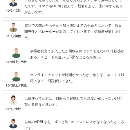
手続きが電話でしたが、かなり対応がよく、早く素晴らしかっ
たです。スマホもOCNに変えて、割引もよく、使いやすくあり
40代／女性
がたいです。
電話での問い合わせから加入決定までの手続きにおいて、数日
間専任オペレーターが対応してくれた事で、信頼度が増しまし
50代／男性
た。
事業者変更で加入したが回線自体はドコモ光なので信頼感が
ある。スピードも速いし不満なところが無い。
60代以上／男性
オンラインチャットが時間かかったが、焦らず、ゆっくり対
応できて、問題解決できた。
60代以上／男性
以前使ってた所は、何回も再起動しても速度が変わらないけど
繋がる速度が速い所。
50代／女性
以前のADSLより、ずっと速いのでストレスがなくなったところ
です。