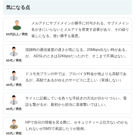
気になる点
メルアドにサブドメインが勝手に付与される。サブドメイン
名がきにいらないとメルアドを変更す必要があり、その繰り
60代以上／男性
返しになる。使い勝手も最悪。
混雑時の通信速度の遅さが気になる。20Mbps出ない時がある。
が、 ADSLのときは32Kbpsだったので、そこまで不満はない。
40代／男性
ドコモ光プランの中では、プロバイダ料金が他よりも高額であ
るが、高額であるがゆえのサービスに乏しい（実感しない）
40代／男性
サイトに記載している色々な手続きの方法が分かりづらい。電
話も繋がるが、最初から担当に直接繋いでほしい。
40代／男性
HPで自分の情報を見る際に、セキュリティー上仕方ないのかも
しれないがSMSで承認したリが面倒。
50代／男性