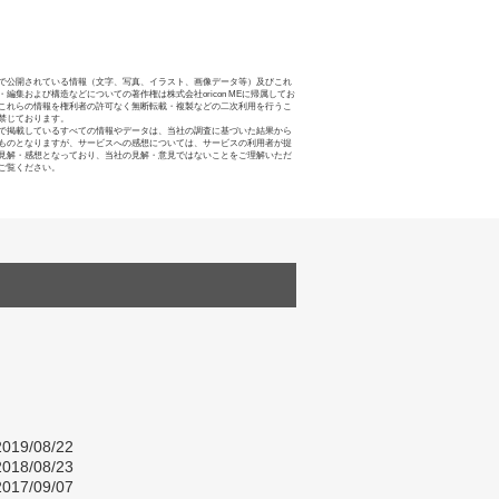
で公開されている情報（文字、写真、イラスト、画像データ等）及びこれ
・編集および構造などについての著作権は株式会社oricon MEに帰属してお
これらの情報を権利者の許可なく無断転載・複製などの二次利用を行うこ
禁じております。
で掲載しているすべての情報やデータは、当社の調査に基づいた結果から
ものとなりますが、サービスへの感想については、サービスの利用者が提
見解・感想となっており、当社の見解・意見ではないことをご理解いただ
ご覧ください。
019/08/22
018/08/23
017/09/07