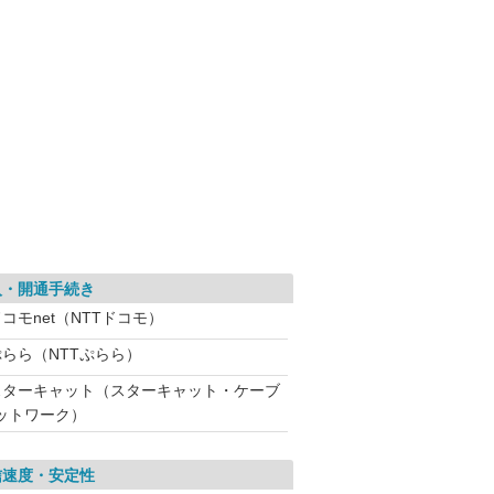
入・開通手続き
コモnet（NTTドコモ）
ぷらら（NTTぷらら）
スターキャット（スターキャット・ケーブ
ットワーク）
信速度・安定性