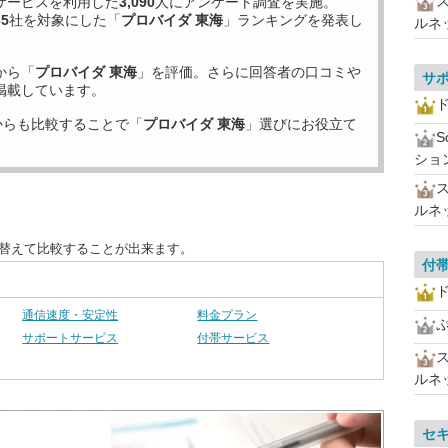
サービスを利用した
3,090
人にアンケート調査を実施。
65
社を対象にした「
プロバイダ 東海
」ランキングを発表し
ルネ
から「
プロバイダ 東海
」を評価。さらに回答者の口コミや
サ
掲載しています。
ド
からも比較することで「
プロバイダ 東海
」選びにお役立て
ショ
ルネ
び替えて比較することが出来ます。
付
ド
通信速度・安定性
料金プラン
サポートサービス
付帯サービス
ルネ
セ