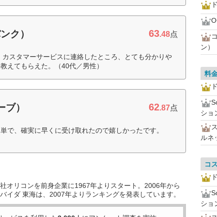
ド
63
バンク）
.48
点
ン）
で、カスタマーサービスに連絡したところ、とても分かりや
教えてもらえた。（40代／男性）
料
ド
62
ローブ）
.87
点
ショ
簡単で、確実に早くに受け取れたので嬉しかったです。
ルネ
コ
ド
オリコンを前身企業に1967年よりスタート。2006年から
バイダ 東海は、2007年よりランキングを発表しています。
ショ