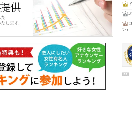
ド
ン）
PR