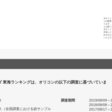
当サイト
らの配置
ります。
とは固く
当サイト
作成した
出された
いた上で
ダ 東海ランキングは、オリコンの以下の調査に基づいていま
8
調査期間
2019/08/09～2
2018/08/08～2
90人（全国調査における総サンプル
2017/08/17～2