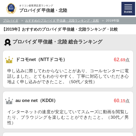
オリコン顧客満足度ランキング
プロバイダ 甲信越・北陸
プロバイダ
おすすめのプロバイダ 甲信越・北陸ランキング・比較
2019年版
【2019年】おすすめのプロバイダ 甲信越・北陸ランキング・比較
プロバイダ 甲信越・北陸 総合ランキング
ドコモnet（NTTドコモ）
62
.69
点
申し込みに際してわからないことがあり、コールセンターに電
話しました。とてもわかりやすく、丁寧に対応していただき心
地よく申し込みができたこと。（50代／女性）
au one net（KDDI）
60
.15
点
インターネットの速度が安定していてスムーズに動画を閲覧し
たり、ブラウジングを楽しむことができたこと。（30代／男
性）