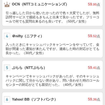
OCN（NTTコミュニケーションズ）
59
.95
点
引っ越しした日から使いたかったので色々大変でしたが、無料
訪問サービスで接続もきちんと出来て良かったです。フリーコ
ールで何でも質問出来るのも良いです。（50代／女性）
＠nifty（ニフティ）
59
.52
点
入ったときにキャッシュバックキャンペーンをやっていて、金
額が間違った通知が来たんですが、連絡した時の対応がとても
良かった。（30代／女性）
ぷらら（NTTぷらら）
59
.41
点
キャンペーンでキャッシュバックがあったが、そのキャッシュ
バックに関して分からない所があり、問い合わせた時のコール
センターの対応がとても親切だった。（40代／女性）
Yahoo! BB（ソフトバンク）
59
.36
点