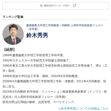
継続意向データ（PDF）
ランキング監修
慶應義塾大学理工学部教授／内閣府 上席科学技術政策フェロー
（非常勤）
鈴木秀男
【経歴】
1989年慶應義塾大学理工学部管理工学科卒業。
1992年ロチェスター大学経営大学院修士課程修了。
1996年東京工業大学大学院理工学研究科博士課程経営工学専攻修了。博士（工
学）取得。
1996年筑波大学社会工学系・講師。2002年6月同助教授。
2008年4月慶應義塾大学理工学部管理工学科・准教授。2011年4月同教授、現
在に至る。
2023年4月内閣府 科学技術・イノベーション推進事務局参事官（インフラ・防
災担当）付上席科学技術政策フェロー（非常勤）
研究分野は応用統計解析、品質管理、マーケティング。
≫鈴木研究室についての詳細はこちら