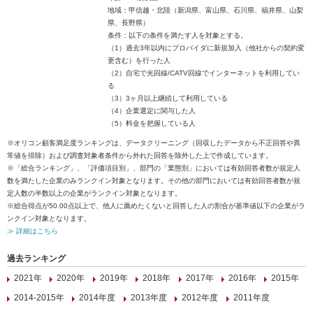
地域：甲信越・北陸（新潟県、富山県、石川県、福井県、山梨
県、長野県）
条件：以下の条件を満たす人を対象とする。
（1）過去3年以内にプロバイダに新規加入（他社からの契約変
更含む）を行った人
（2）自宅で光回線/CATV回線でインターネットを利用してい
る
（3）3ヶ月以上継続して利用している
（4）企業選定に関与した人
（5）料金を把握している人
※オリコン顧客満足度ランキングは、データクリーニング（回収したデータから不正回答や異
常値を排除）および調査対象者条件から外れた回答を除外した上で作成しています。
※「総合ランキング」、「評価項目別」、部門の「業態別」においては有効回答者数が規定人
数を満たした企業のみランクイン対象となります。その他の部門においては有効回答者数が規
定人数の半数以上の企業がランクイン対象となります。
※総合得点が50.00点以上で、他人に薦めたくないと回答した人の割合が基準値以下の企業がラ
ンクイン対象となります。
≫ 詳細はこちら
過去ランキング
2021年
2020年
2019年
2018年
2017年
2016年
2015年
2014-2015年
2014年度
2013年度
2012年度
2011年度