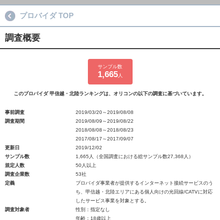
プロバイダ TOP
調査概要
サンプル数
1,665
人
このプロバイダ 甲信越・北陸ランキングは、オリコンの以下の調査に基づいています。
事前調査
2019/03/20～2019/08/08
調査期間
2019/08/09～2019/08/22
2018/08/08～2018/08/23
2017/08/17～2017/09/07
更新日
2019/12/02
サンプル数
1,665人（全国調査における総サンプル数27,368人）
規定人数
50人以上
調査企業数
53社
定義
プロバイダ事業者が提供するインターネット接続サービスのう
ち、甲信越・北陸エリアにある個人向けの光回線/CATVに対応
したサービス事業を対象とする。
調査対象者
性別：指定なし
年齢：18歳以上