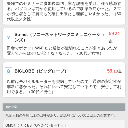
夫婦でのセミナーに参加後親切丁寧な説明を受け、種々感激す
る。パソコンは前から使用しているので馴染み易かった。スマ
ホ初心者として質問も的確に出来たし理解しやすかった。（60
代以上／女性）
59
.32
So-net（ソニーネットワークコミュニケーショ
ンズ）
点
田舎でポケットWi-Fiだと通信が途切れることが多々あったが、
変えてからはそれが全くなくなった。（30代／女性）
BIGLOBE（ビッグローブ）
59
.13
点
以前はモバイルルーターを契約していたので、通信の安定性が
非常に悪かった。それに比べて安定しているので、安心して利
用できる。（30代／男性）
高評企業
規定人数の半数以上の回答があり、総合得点が50.00点以上の企業です。
GMOとくとくBB（GMOインターネット）