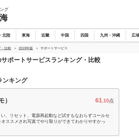
ング
東海
・北陸
東海
近畿
中国
四国
九州・沖縄
広
グ・比較
2019年版
サポートサービス
海のサポートサービスランキング・比較
ランキング
61
コモ）
.10
点
まい、リセット、電源再起動など試すもなおらずコールセ
答をオススメされ写真でやり取りができてわかりやすかっ