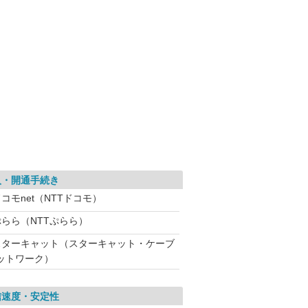
入・開通手続き
コモnet（NTTドコモ）
ぷらら（NTTぷらら）
スターキャット（スターキャット・ケーブ
ットワーク）
信速度・安定性