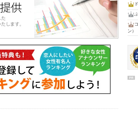
ド
ン）
PR