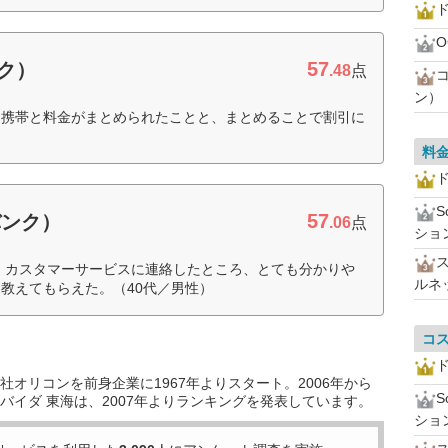
ド
57
ンク）
.48
点
ン）
ク携帯と料金がまとめられたことと、まとめることで割引に
料
ド
57
バンク）
.06
点
ショ
で、カスタマーサービスに連絡したところ、とても分かりや
ルネ
教えてもらえた。（40代／男性）
コ
ド
オリコンを前身企業に1967年よりスタート。2006年から
バイダ 東海は、2007年よりランキングを発表しています。
ショ