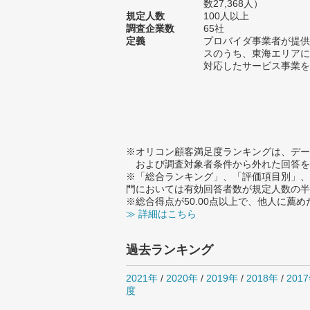
数27,368人）
規定人数
100人以上
調査企業数
65社
定義
プロバイダ事業者が提供
スのうち、東海エリアに
対応したサービス事業を
※オリコン顧客満足度ランキングは、デー
および調査対象者条件から外れた回答を
※「総合ランキング」、「評価項目別」、
門においては有効回答者数が規定人数の半
※総合得点が50.00点以上で、他人に
≫ 詳細はこちら
過去ランキング
2021年
/
2020年
/
2019年
/
2018年
/
201
度