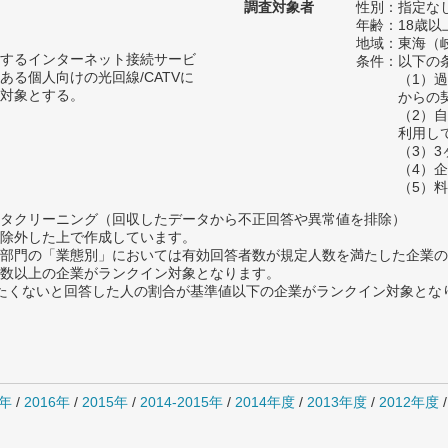
調査対象者
性別：指定な
年齢：18歳以
地域：東海（
するインターネット接続サービ
条件：以下の
ある個人向けの光回線/CATVに
（1）
対象とする。
からの
（2）
利用し
（3）
（4）
（5）
タクリーニング（回収したデータから不正回答や異常値を排除）
除外した上で作成しています。
部門の「業態別」においては有効回答者数が規定人数を満たした企業の
数以上の企業がランクイン対象となります。
薦めたくないと回答した人の割合が基準値以下の企業がランクイン対象とな
7年
/
2016年
/
2015年
/
2014-2015年
/
2014年度
/
2013年度
/
2012年度