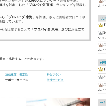
サービスを利用した
3,090
人にアンケート調査を実施。
65
社を対象にした「
プロバイダ 東海
」ランキングを発表し
ルネ
から「
プロバイダ 東海
」を評価。さらに回答者の口コミや
サ
掲載しています。
ド
からも比較することで「
プロバイダ 東海
」選びにお役立て
ショ
ルネ
び替えて比較することが出来ます。
付
ド
通信速度・安定性
料金プラン
サポートサービス
付帯サービス
ルネ
セ