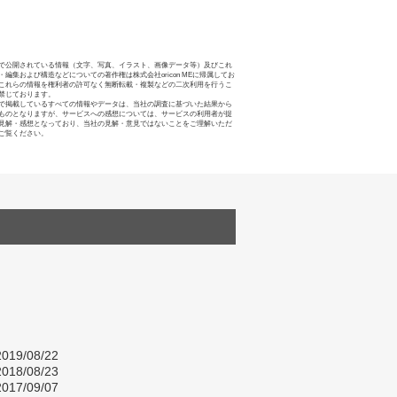
で公開されている情報（文字、写真、イラスト、画像データ等）及びこれ
・編集および構造などについての著作権は株式会社oricon MEに帰属してお
これらの情報を権利者の許可なく無断転載・複製などの二次利用を行うこ
禁じております。
で掲載しているすべての情報やデータは、当社の調査に基づいた結果から
ものとなりますが、サービスへの感想については、サービスの利用者が提
見解・感想となっており、当社の見解・意見ではないことをご理解いただ
ご覧ください。
019/08/22
018/08/23
017/09/07