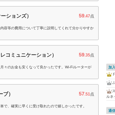
59
ケーションズ）
.47
点
る内容等の費用について丁寧に説明してくれて分かりやすか
59
テレコミュニケーション）
.35
点
月々のお金も安くなって良かったです。Wi-Fiルーターが
加
）
ド
57
ローブ）
.51
点
ルネ
簡単で、確実に早くに受け取れたので嬉しかったです。
通