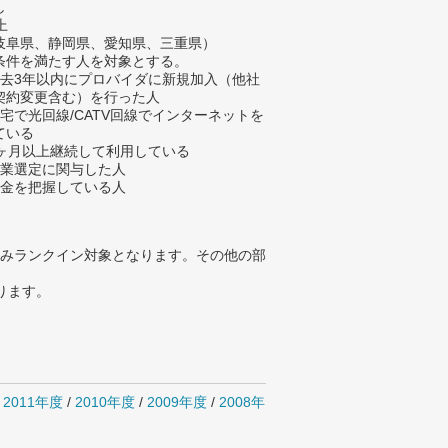
し
上
岐阜県、静岡県、愛知県、三重県）
条件を満たす人を対象とする。
過去3年以内にプロバイダに新規加入（他社
契約変更含む）を行った人
自宅で光回線/CATV回線でインターネットを
ている
3ヶ月以上継続して利用している
企業選定に関与した人
料金を把握している人
みランクイン対象となります。その他の部
ります。
/
2011年度
/
2010年度
/
2009年度
/
2008年