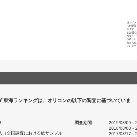
当サイト
らの配置
ります。
とは固く
当サイト
作成した
出された
いた上で
ダ 東海ランキングは、オリコンの以下の調査に基づいていま
8
調査期間
2019/08/09～2
2018/08/08～2
90人（全国調査における総サンプル
2017/08/17～2