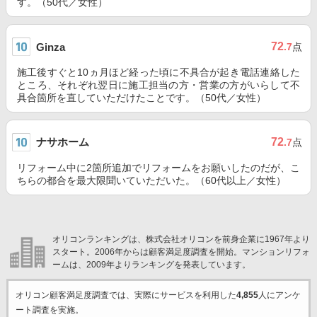
す。（50代／女性）
72
Ginza
.7
点
施工後すぐと10ヵ月ほど経った頃に不具合が起き電話連絡した
ところ、それぞれ翌日に施工担当の方・営業の方がいらして不
具合箇所を直していただけたことです。（50代／女性）
ナサホーム
72
.7
点
リフォーム中に2箇所追加でリフォームをお願いしたのだが、こ
ちらの都合を最大限聞いていただいた。（60代以上／女性）
オリコンランキングは、株式会社オリコンを前身企業に1967年より
スタート。2006年からは顧客満足度調査を開始。マンションリフォ
ームは、2009年よりランキングを発表しています。
オリコン顧客満足度調査では、実際にサービスを利用した
4,855
人にアンケ
ート調査を実施。