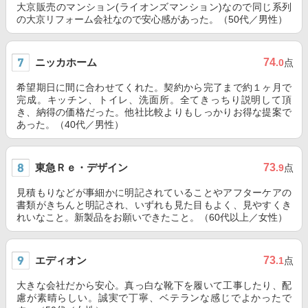
大京販売のマンション(ライオンズマンション)なので同じ系列
の大京リフォーム会社なので安心感があった。（50代／男性）
ニッカホーム
74
.0
点
希望期日に間に合わせてくれた。契約から完了まで約１ヶ月で
完成。キッチン、トイレ、洗面所。全てきっちり説明して頂
き、納得の価格だった。他社比較よりもしっかりお得な提案で
あった。（40代／男性）
東急Ｒｅ・デザイン
73
.9
点
見積もりなどが事細かに明記されていることやアフターケアの
書類がきちんと明記され、いずれも見た目もよく、見やすくき
れいなこと。新製品をお願いできたこと。（60代以上／女性）
エディオン
73
.1
点
大きな会社だから安心。真っ白な靴下を履いて工事したり、配
慮が素晴らしい。誠実で丁寧、ベテランな感じでよかったで