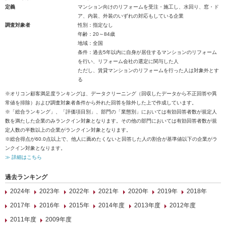
定義
マンション向けのリフォームを受注・施工し、水回り、窓・ド
ア、内装、外装のいずれの対応もしている企業
調査対象者
性別：指定なし
年齢：20～84歳
地域：全国
条件：過去5年以内に自身が居住するマンションのリフォーム
を行い、リフォーム会社の選定に関与した人
ただし、賃貸マンションのリフォームを行った人は対象外とす
る
※オリコン顧客満足度ランキングは、データクリーニング（回収したデータから不正回答や異
常値を排除）および調査対象者条件から外れた回答を除外した上で作成しています。
※「総合ランキング」、「評価項目別」、部門の「業態別」においては有効回答者数が規定人
数を満たした企業のみランクイン対象となります。その他の部門においては有効回答者数が規
定人数の半数以上の企業がランクイン対象となります。
※総合得点が60.0点以上で、他人に薦めたくないと回答した人の割合が基準値以下の企業がラ
ンクイン対象となります。
≫ 詳細はこちら
過去ランキング
2024年
2023年
2022年
2021年
2020年
2019年
2018年
2017年
2016年
2015年
2014年度
2013年度
2012年度
2011年度
2009年度