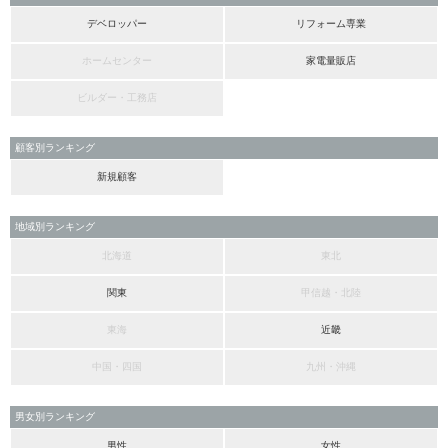
デベロッパー
リフォーム専業
ホームセンター
家電量販店
ビルダー・工務店
顧客別ランキング
新規顧客
地域別ランキング
北海道
東北
関東
甲信越・北陸
東海
近畿
中国・四国
九州・沖縄
男女別ランキング
男性
女性