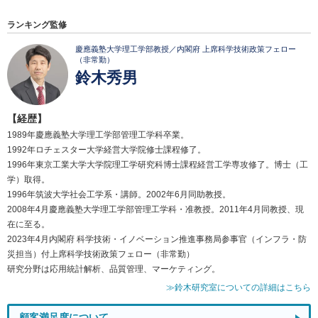
ランキング監修
慶應義塾大学理工学部教授／内閣府 上席科学技術政策フェロー
（非常勤）
鈴木秀男
【経歴】
1989年慶應義塾大学理工学部管理工学科卒業。
1992年ロチェスター大学経営大学院修士課程修了。
1996年東京工業大学大学院理工学研究科博士課程経営工学専攻修了。博士（工
学）取得。
1996年筑波大学社会工学系・講師。2002年6月同助教授。
2008年4月慶應義塾大学理工学部管理工学科・准教授。2011年4月同教授、現
在に至る。
2023年4月内閣府 科学技術・イノベーション推進事務局参事官（インフラ・防
災担当）付上席科学技術政策フェロー（非常勤）
研究分野は応用統計解析、品質管理、マーケティング。
≫鈴木研究室についての詳細はこちら
顧客満足度について