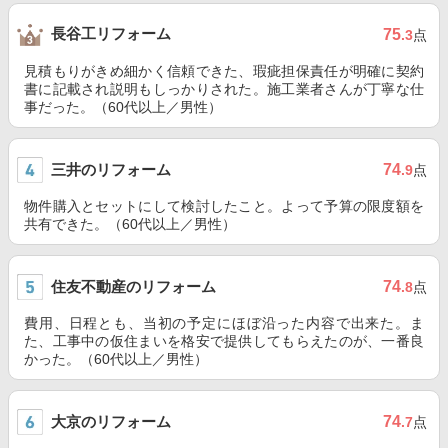
長谷工リフォーム
75
.3
点
見積もりがきめ細かく信頼できた、瑕疵担保責任が明確に契約
書に記載され説明もしっかりされた。施工業者さんが丁寧な仕
事だった。（60代以上／男性）
三井のリフォーム
74
.9
点
物件購入とセットにして検討したこと。よって予算の限度額を
共有できた。（60代以上／男性）
住友不動産のリフォーム
74
.8
点
費用、日程とも、当初の予定にほぼ沿った内容で出来た。ま
た、工事中の仮住まいを格安で提供してもらえたのが、一番良
かった。（60代以上／男性）
大京のリフォーム
74
.7
点