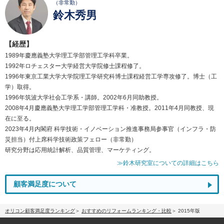
（非常勤）
鈴木秀男
【経歴】
1989年慶應義塾大学理工学部管理工学科卒業。
1992年ロチェスター大学経営大学院修士課程修了。
1996年東京工業大学大学院理工学研究科博士課程経営工学専攻修了。博士（工
学）取得。
1996年筑波大学社会工学系・講師。2002年6月同助教授。
2008年4月慶應義塾大学理工学部管理工学科・准教授。2011年4月同教授、現
在に至る。
2023年4月内閣府 科学技術・イノベーション推進事務局参事官（インフラ・防
災担当）付上席科学技術政策フェロー（非常勤）
研究分野は応用統計解析、品質管理、マーケティング。
≫鈴木研究室についての詳細はこちら
顧客満足度について
オリコン顧客満足度ランキング
おすすめのリフォームランキング・比較
2015年版