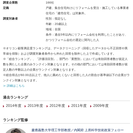
調査企業数
166社
定義
戸建、集合住宅向けにリフォームを受注・施工している事業者
住宅の「建売住宅」は対象外。
調査対象者
性別：指定なし
年齢：20歳以上
地域：全国
条件：過去5年以内にリフォーム会社を利用したことがあり、
かつリフォーム会社の選定に関与した人
※オリコン顧客満足度ランキングは、データクリーニング（回収したデータから不正回答や異
常値を排除）および調査対象者条件から外れた回答を除外した上で作成しています。
※「総合ランキング」、「評価項目別」、部門の「業態別」においては有効回答者数が規定人
数を満たした企業のみランクイン対象となります。その他の部門においては有効回答者数が規
定人数の半数以上の企業がランクイン対象となります。
※総合得点が60.00点以上で、他人に薦めたくないと回答した人の割合が基準値以下の企業がラ
ンクイン対象となります。
≫ 詳細はこちら
過去ランキング
2014年度
2013年度
2012年度
2011年度
2009年度
ランキング監修
慶應義塾大学理工学部教授／内閣府 上席科学技術政策フェロー