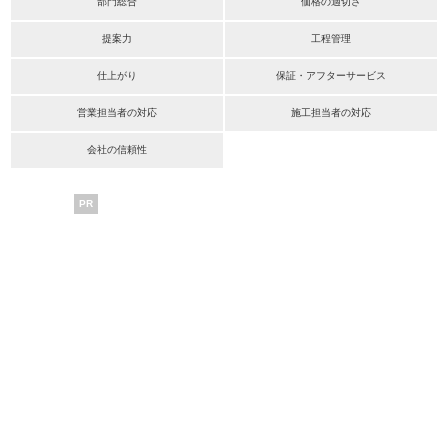
部門総合
価格の適切さ
提案力
工程管理
仕上がり
保証・アフターサービス
営業担当者の対応
施工担当者の対応
会社の信頼性
PR