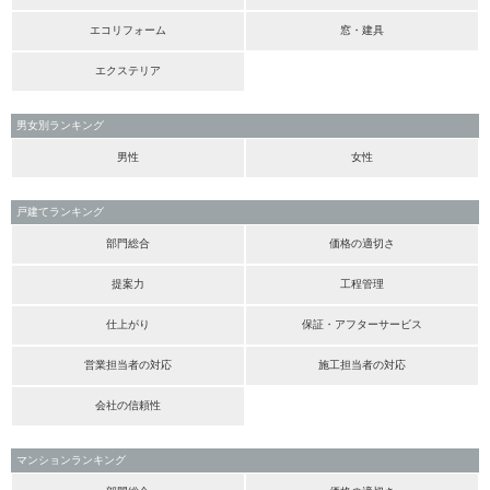
エコリフォーム
窓・建具
エクステリア
男女別ランキング
男性
女性
戸建てランキング
部門総合
価格の適切さ
提案力
工程管理
仕上がり
保証・アフターサービス
営業担当者の対応
施工担当者の対応
会社の信頼性
マンションランキング