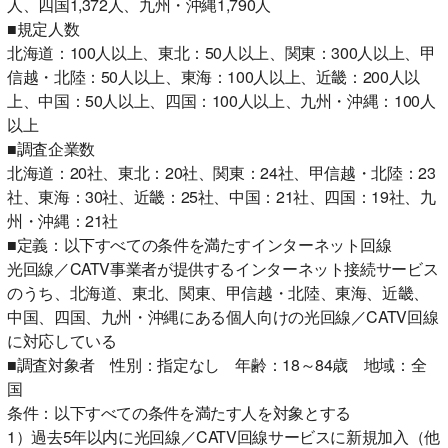
人、四国1,372人、九州・沖縄1,790人
■規定人数
北海道：100人以上、東北：50人以上、関東：300人以上、甲
信越・北陸：50人以上、東海：100人以上、近畿：200人以
上、中国：50人以上、四国：100人以上、九州・沖縄：100人
以上
■調査企業数
北海道：20社、東北：20社、関東：24社、甲信越・北陸：23
社、東海：30社、近畿：25社、中国：21社、四国：19社、九
州・沖縄：21社
■定義：以下すべての条件を満たすインターネット回線
光回線／CATV事業者が提供するインターネット接続サービス
のうち、北海道、東北、関東、甲信越・北陸、東海、近畿、
中国、四国、九州・沖縄にある個人向けの光回線／CATV回線
に対応している
■調査対象者 性別：指定なし 年齢：18～84歳 地域：全
国
条件：以下すべての条件を満たす人を対象とする
1）過去5年以内に光回線／CATV回線サービスに新規加入（他