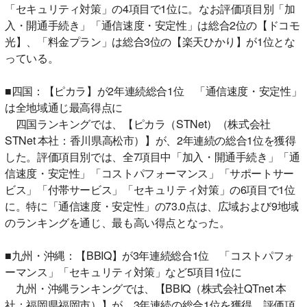
「セキュリティ対策」の4項目で1位に。なお評価項目別「加
入・開通手続き」「通信速度・安定性」は総合2位の【ドコモ
光】、「料金プラン」は総合3位の【楽天ひかり】が1位とな
っている。
■四国：【ピカラ】が2年連続総合1位 「通信速度・安定性」
は全地域通じ最高得点に
四国ランキングでは、【ピカラ（STNet）（株式会社
STNet 本社：香川県高松市）】が、2年連続の総合1位を獲得
した。評価項目別では、全7項目中「加入・開通手続き」「通
信速度・安定性」「コストパフォーマンス」「サポートサー
ビス」「付帯サービス」「セキュリティ対策」の6項目で1位
に。特に「通信速度・安定性」の73.0点は、広域および9地域
のランキングを通じ、最も高い得点となった。
■九州・沖縄：【BBIQ】が3年連続総合1位 「コストパフォ
ーマンス」「セキュリティ対策」など5項目1位に
九州・沖縄ランキングでは、【BBIQ（株式会社QTnet 本
社：福岡県福岡市）】が、3年連続の総合1位を獲得。評価項