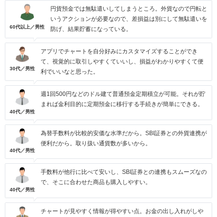
円貨預金では無駄遣いしてしまうところ。外貨なので円転と
いうアクションが必要なので、差損益は別にして無駄遣いを
60代以上／男性
防げ、結果貯蓄になっている。
アプリでチャートを自分好みにカスタマイズすることができ
て、視覚的に取引しやすくていいし、損益がわかりやすくて便
30代／男性
利でいいなと思った。
週1回500円などのドル建て普通預金定期積立が可能。それが貯
まれば金利目的に定期預金に移行する手続きが簡単にできる。
40代／男性
為替手数料が比較的安価な水準だから。SBI証券との外貨連携が
便利だから。取り扱い通貨数が多いから。
40代／男性
手数料が他行に比べて安いし、SBI証券との連携もスムーズなの
で、そこに合わせた商品も購入しやすい。
40代／男性
チャートが見やすく情報が得やすい点。お金の出し入れがしや