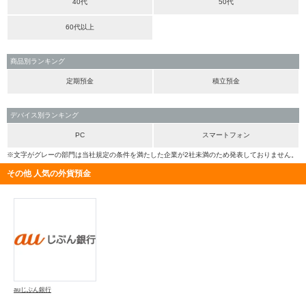
40代
50代
60代以上
商品別ランキング
定期預金
積立預金
デバイス別ランキング
PC
スマートフォン
※文字がグレーの部門は当社規定の条件を満たした企業が2社未満のため発表しておりません。
その他 人気の外貨預金
auじぶん銀行