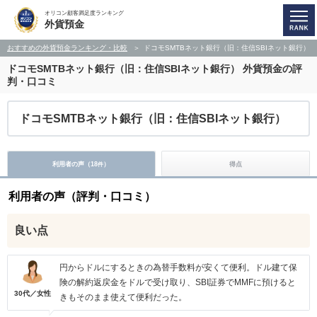
オリコン顧客満足度ランキング
外貨預金
おすすめの外貨預金ランキング・比較
ドコモSMTBネット銀行（旧：住信SBIネット銀行）
ドコモSMTBネット銀行（旧：住信SBIネット銀行）
外貨預金の評
判・口コミ
ドコモSMTBネット銀行（旧：住信SBIネット銀行）
利用者の声（
18
）
得点
件
利用者の声（評判・口コミ）
良い点
円からドルにするときの為替手数料が安くて便利。ドル建て保
険の解約返戻金をドルで受け取り、SBI証券でMMFに預けると
30代／女性
きもそのまま使えて便利だった。