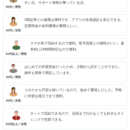
すい点。サポート体制が整っている点。
50代／男性
SBI証券との連携は便利です。アプリの生体認証も安心できる。
定期預金の金利優遇が素晴らしい。
30代／女性
スマホ等で完結するので便利。暗号資産との相性がいい。基
本的に24時間対応なので便利。
60代以上／男性
はじめての外貨預金だったため、少額から試すことができた。
操作も簡単で満足しています。
30代／男性
コロナから円安が続いているので、改めて重視しだした。手軽
に外貨を積立できて便利。
30代／女性
ネットで完結できるので、店頭まで行かなくても好きなタイ
ミングで売買できる。
60代以上／女性