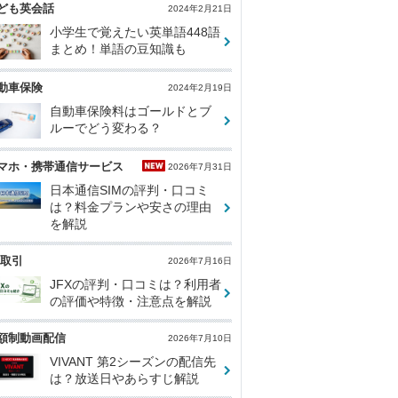
ども英会話
2024年2月21日
小学生で覚えたい英単語448語
まとめ！単語の豆知識も
動車保険
2024年2月19日
自動車保険料はゴールドとブ
ルーでどう変わる？
マホ・携帯通信サービス
2026年7月31日
日本通信SIMの評判・口コミ
は？料金プランや安さの理由
を解説
X取引
2026年7月16日
JFXの評判・口コミは？利用者
の評価や特徴・注意点を解説
額制動画配信
2026年7月10日
VIVANT 第2シーズンの配信先
は？放送日やあらすじ解説