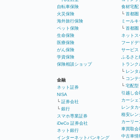
自転車保険
食材宅配
火災保険
└
首都圏
海外旅行保険
ミールキ
ペット保険
└
首都圏
生命保険
ネットス
医療保険
フードデ
がん保険
サービス
学資保険
ふるさと
保険相談ショップ
トランク
└
レンタ
└
コンテ
金融
└
宅配型
ネット証券
引越し会
NISA
カーシェ
└
証券会社
レンタカ
└
銀行
格安レン
スマホ専業証券
カーリー
iDeCo 証券会社
車買取会
ネット銀行
中古車情
インターネットバンキング