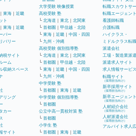
大学受験 映像授業
転職スカウトサ
｜
東海
｜
近畿
高校受験 塾
転職エージェン
ット
└
北海道
｜
東北
｜
北関東
看護師転職
｜
東海
｜
近畿
└
首都圏
｜
甲信越・北陸
介護転職
ーパー
└
東海
｜
近畿
｜
中国・四国
ハイクラス・
リバリー
└
九州・沖縄
ミドルクラス転
高校受験 個別指導塾
派遣会社
納税サイト
└
北海道
｜
東北
｜
北関東
工場・製造業派
ルーム
└
首都圏
｜
甲信越・北陸
派遣求人サイト
ル収納スペース
└
東海
｜
近畿
｜
中国・四国
求人情報サービ
ナ
└
九州・沖縄
転職サイト
（採用担当向け）
中学受験 塾
新卒採用サイト
社
└
首都圏
｜
東海
｜
近畿
（採用担当向け）
新卒エージェン
アリング
中学受験 個別指導塾
（採用担当向け）
ー
└
首都圏
人材紹介会社
タカー
公立中高一貫校対策 塾
（採用担当向け）
人材派遣会社
ス
└
首都圏
（採用担当向け）
社
小学生 塾
アルバイト求人
報サイト
└
首都圏
｜
東海
｜
近畿