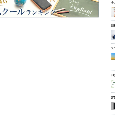
子
自
ス
F
定