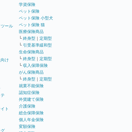
学資保険
ペット保険
ペット保険 小型犬
ペット保険 猫
トツール
医療保険商品
└
終身型
｜
定期型
└
引受基準緩和型
生命保険商品
└
終身型
｜
定期型
員向け
└
収入保障保険
がん保険商品
└
終身型
｜
定期型
就業不能保険
テ
認知症保険
ステ
外貨建て保険
介護保険
サイト
総合保障保険
個人年金保険
変額保険
ング