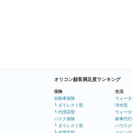
オリコン顧客満足度ランキング
保険
生活
自動車保険
ウォータ
└
ダイレクト型
浄水型
└
代理店型
ウォータ
バイク保険
家事代行
└
ダイレクト型
ハウスク
└
代理店型
コインラ