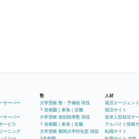
塾
人材
ーサーバー
大学受験 塾・予備校 現役
就活エージェン
└
首都圏
｜
東海
｜
近畿
就活サイト
ーサーバー
大学受験 個別指導塾 現役
逆求人型就活サ
サービス
└
首都圏
｜
東海
｜
近畿
アルバイト情報
リーニング
大学受験 難関大学特化型 現役
転職サイト
ンドリー
└
首都圏
転職サイト 女性