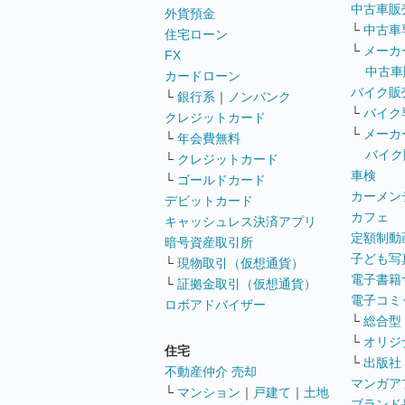
中古車販
外貨預金
└
中古車
住宅ローン
└
メーカ
FX
中古車
カードローン
バイク販
└
銀行系
｜
ノンバンク
└
バイク
クレジットカード
└
メーカ
└
年会費無料
バイク
└
クレジットカード
車検
└
ゴールドカード
カーメン
デビットカード
カフェ
キャッシュレス決済アプリ
定額制動
暗号資産取引所
子ども写
└
現物取引（仮想通貨）
電子書籍
└
証拠金取引（仮想通貨）
電子コミ
ロボアドバイザー
└
総合型
└
オリジ
住宅
└
出版社
不動産仲介 売却
マンガア
└
マンション
｜
戸建て
｜
土地
ブランド