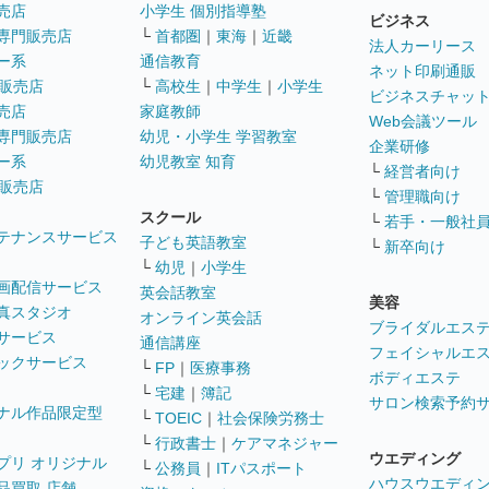
売店
小学生 個別指導塾
ビジネス
専門販売店
└
首都圏
｜
東海
｜
近畿
法人カーリース
ー系
通信教育
ネット印刷通販
販売店
└
高校生
｜
中学生
｜
小学生
ビジネスチャッ
売店
家庭教師
Web会議ツール
専門販売店
幼児・小学生 学習教室
企業研修
ー系
幼児教室 知育
└
経営者向け
販売店
└
管理職向け
スクール
└
若手・一般社
テナンスサービス
子ども英語教室
└
新卒向け
└
幼児
｜
小学生
画配信サービス
英会話教室
美容
真スタジオ
オンライン英会話
ブライダルエス
サービス
通信講座
フェイシャルエ
ックサービス
└
FP
｜
医療事務
ボディエステ
└
宅建
｜
簿記
サロン検索予約
ナル作品限定型
└
TOEIC
｜
社会保険労務士
└
行政書士
｜
ケアマネジャー
ウエディング
プリ オリジナル
└
公務員
｜
ITパスポート
ハウスウエディ
品買取 店舗