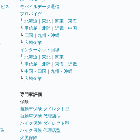
ービス
モバイルデータ通信
ト
プロバイダ
└
北海道
｜
東北
｜
関東
｜
東海
└
甲信越・北陸
｜
近畿
｜
中国
└
四国
｜
九州・沖縄
職
└
広域企業
インターネット回線
遣
└
北海道
｜
東北
｜
関東
└
甲信越・北陸
｜
東海
｜
近畿
ス
└
中国・四国
｜
九州・沖縄
└
広域企業
専門家評価
ト
保険
自動車保険 ダイレクト型
自動車保険 代理店型
バイク保険 ダイレクト型
広告
バイク保険 代理店型
火災保険