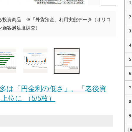
1
2
る投資商品 ※「外貨預金」利用実態データ（オリコ
ン顧客満足度調査）
3
4
5
6
多は「円金利の低さ」、「老後資
7
上位に （5/5枚）
8
9
10