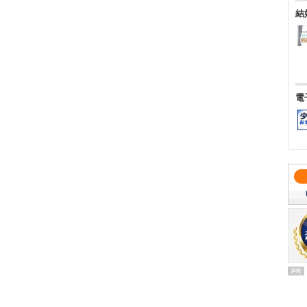
結
電
PR