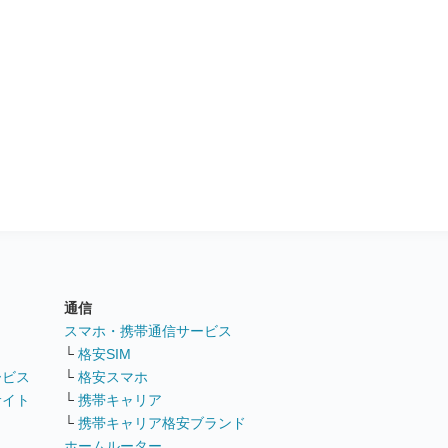
通信
ト
スマホ・携帯通信サービス
└
格安SIM
ービス
└
格安スマホ
サイト
└
携帯キャリア
└
携帯キャリア格安ブランド
ホームルーター