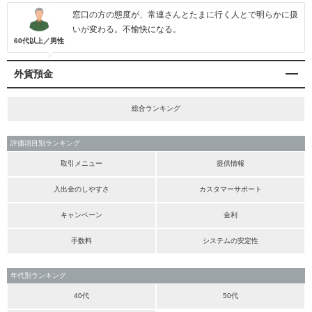
窓口の方の態度が、常連さんとたまに行く人とで明らかに扱
いが変わる。不愉快になる。
60代以上／男性
外貨預金
総合ランキング
評価項目別ランキング
取引メニュー
提供情報
入出金のしやすさ
カスタマーサポート
キャンペーン
金利
手数料
システムの安定性
年代別ランキング
40代
50代