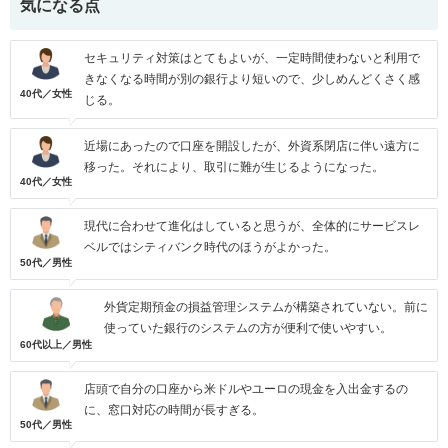
気になる点
セキュリティ対策はとてもよいが、一定時間使わないと利用で
きなくなる時間が別の銀行より短いので、少しめんどくさく感
40代／女性
じる。
近場にあったので口座を開設したが、外資系閉店に伴い遠方に
移った。それにより、取引に難が生じるようになった。
40代／女性
現代に合わせて進化はしていると思うが、全体的にサービスレ
ベルではシティバンク時代のほうがよかった。
50代／男性
外貨定期預金の損益管理システムが構築されていない。前に
使っていた銀行のシステムの方が便利で使いやすい。
60代以上／男性
店頭で自分の口座から米ドルやユーロの現金を入出金するの
に、窓口対応の時間が長すぎる。
50代／男性