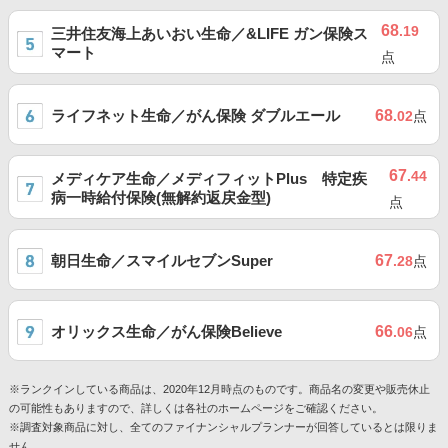
68
.19
三井住友海上あいおい生命／&LIFE ガン保険ス
マート
点
ライフネット生命／がん保険 ダブルエール
68
.02
点
67
.44
メディケア生命／メディフィットPlus 特定疾
病一時給付保険(無解約返戻金型)
点
朝日生命／スマイルセブンSuper
67
.28
点
オリックス生命／がん保険Believe
66
.06
点
※ランクインしている商品は、2020年12月時点のものです。商品名の変更や販売休止
の可能性もありますので、詳しくは各社のホームページをご確認ください。
※調査対象商品に対し、全てのファイナンシャルプランナーが回答しているとは限りま
せん。