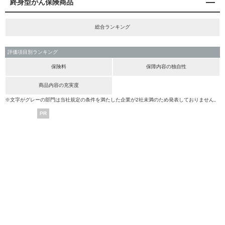
終身型がん保険商品
総合ランキング
評価項目別ランキング
保険料
保障内容の独自性
商品内容の充実度
※文字がグレーの部門は当社規定の条件を満たした企業が2社未満のため発表しておりません。
PR