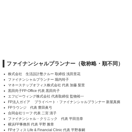
ファイナンシャルプランナー（敬称略・順不同）
株式会社 生活設計塾クルー 取締役 浅田里花
ファイナンシャルプランナー 堀内玲子
マネーステップオフィス株式会社 代表 加藤 梨里
黒田尚子FP-Office 代表 黒田尚子
エフピーウィング株式会社 代表取締役 監物裕一
FP法人ガイア プライベート・ファイナンシャルプランナー 新屋真摘
FPラウンジ 代表 豊田眞弓
合同会社リーフ 代表 二宮 清子
ファイナンシャル・クリニック 代表 平田浩章
横浜FP事務所 代表 平野 雅章
FPオフィス Life & Financial Clinic 代表 平野泰嗣