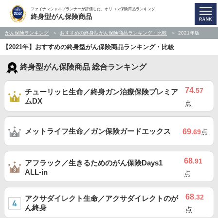
ファイナンシャルプランナーが評価した、オリコン保険商品ランキング
終身型がん保険商品
がん保険ランキング
おすすめの終身型がん保険商品ランキング・比較
2021年版
【2021年】おすすめの終身型がん保険商品ランキング・比較
終身型がん保険商品 総合ランキング
74
.57
チューリッヒ生命／終身ガン治療保険プレミア
ムDX
点
メットライフ生命／ガン保険ガードエックス
69
.69
点
68
.91
アフラック／生きるためのがん保険Days1
ALL-in
点
68
.32
アクサダイレクト生命／アクサダイレクトのが
ん終身
点