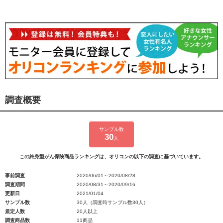
調査概要
サンプル数
30
人
この終身型がん保険商品ランキングは、オリコンの以下の調査に基づいています。
事前調査
2020/06/01～2020/08/28
調査期間
2020/08/31～2020/09/16
更新日
2021/01/04
サンプル数
30人（調査時サンプル数30人）
規定人数
20人以上
調査商品数
11商品