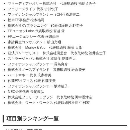
マネーディアセオリー株式会社 代表取締役 福島えみ子
フェリースライフ 代表 古川悦子
ファイナンシャルプランナー（CFP) 松浦健二
松木FP事務所 松木祐司
株式会社K'sプランニング 代表取締役 水野圭子
FPユニオンLabo 代表取締役 宮越 肇
FPエージェンシー 代表 横川由理
家計再生コンサルタント 横山光昭
株式会社 Money＆You 代表取締役 頼藤 太希
経済ジャーナリスト 株式会社回遊舎 代表取締役 酒井富士子
スキラージャパン株式会社 取締役 伊藤亮太
ファイナンシャルプランナー 長島良介
株式会社ノースアイランド 常務取締役 岩永慶子
ハートマネー 代表 氏家祥美
佐藤FPオフィス 代表 佐藤友美
ファイナンシャルプランナー 坂本綾子
NEO企画代表 長尾義弘
株式会社フェリーチェプラン 代表取締役 田中香津奈
株式会社 ワーク・ワークス 代表取締役社長 中村宏
項目別ランキング一覧