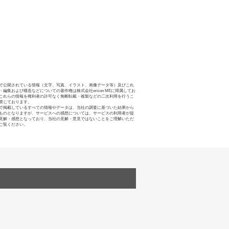
で公開されている情報（文字、写真、イラスト、画像データ等）及びこれ
・編集および構造などについての著作権は株式会社oricon MEに帰属してお
これらの情報を権利者の許可なく無断転載・複製などの二次利用を行うこ
禁じております。
で掲載しているすべての情報やデータは、当社の調査に基づいた結果から
ものとなりますが、サービスへの感想については、サービスの利用者が提
見解・感想となっており、当社の見解・意見ではないことをご理解いただ
ご覧ください。