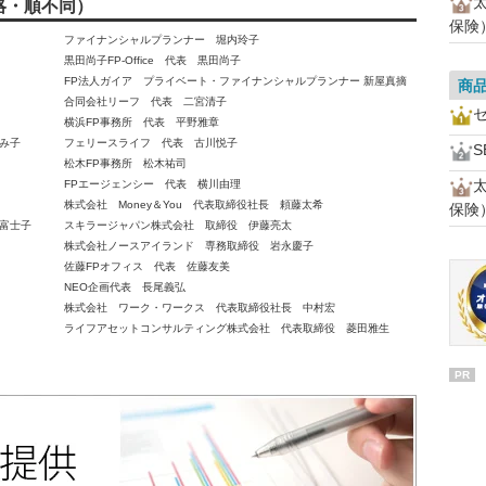
略・順不同）
保険
ファイナンシャルプランナー 堀内玲子
黒田尚子FP-Office 代表 黒田尚子
FP法人ガイア プライベート・ファイナンシャルプランナー 新屋真摘
商
合同会社リーフ 代表 二宮清子
横浜FP事務所 代表 平野雅章
み子
フェリースライフ 代表 古川悦子
S
松木FP事務所 松木祐司
FPエージェンシー 代表 横川由理
株式会社 Money＆You 代表取締役社長 頼藤太希
保険
富士子
スキラージャパン株式会社 取締役 伊藤亮太
株式会社ノースアイランド 専務取締役 岩永慶子
佐藤FPオフィス 代表 佐藤友美
NEO企画代表 長尾義弘
株式会社 ワーク・ワークス 代表取締役社長 中村宏
ライフアセットコンサルティング株式会社 代表取締役 菱田雅生
PR