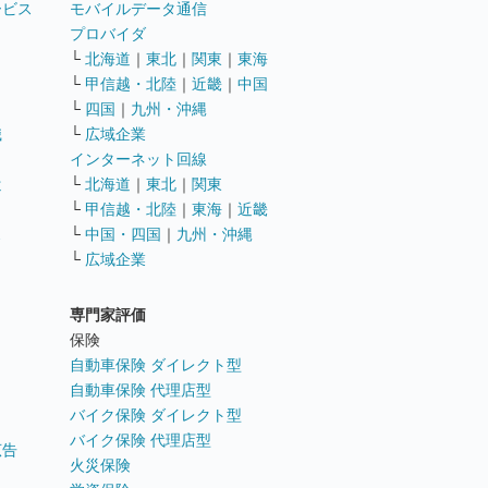
ービス
モバイルデータ通信
ト
プロバイダ
└
北海道
｜
東北
｜
関東
｜
東海
└
甲信越・北陸
｜
近畿
｜
中国
└
四国
｜
九州・沖縄
職
└
広域企業
インターネット回線
遣
└
北海道
｜
東北
｜
関東
└
甲信越・北陸
｜
東海
｜
近畿
ス
└
中国・四国
｜
九州・沖縄
└
広域企業
専門家評価
ト
保険
自動車保険 ダイレクト型
自動車保険 代理店型
バイク保険 ダイレクト型
バイク保険 代理店型
広告
火災保険