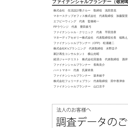
ファイナンシャルプランナー（敬称
株式会社 生活設計塾クルー 取締役 浅田里花
マネーステップオフィス株式会社 代表取締役 加藤梨里
エフピーウィング 代表 監物裕一
FPラウンジ 代表 豊田眞弓
ファイナンシャル・クリニック 代表 平田浩章
マネーディアセオリー株式会社 代表取締役社長 福島え
ファイナンシャルプランナー（CFP) 松浦建二
株式会社K'sプランニング 代表取締役 水野圭子
家計再生コンサルタント 横山光昭
経済ジャーナリスト 株式会社回遊舎 代表取締役 酒井
ファイナンシャルプランナー 長島良介
ハートマネー 代表 氏家祥美
ファイナンシャルプランナー 坂本綾子
株式会社フェリーチェプラン 代表取締役 田中香津奈
ファイナンシャルプランナー 山口京子