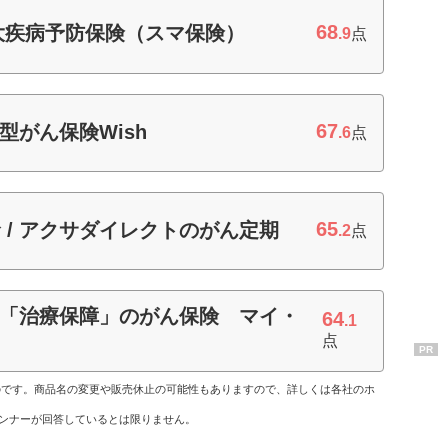
68
重大疾病予防保険（スマ保険）
.9
点
67
型がん保険Wish
.6
点
65
 / アクサダイレクトのがん定期
.2
点
サの「治療保障」のがん保険 マイ・
64
.1
点
PR
ものです。商品名の変更や販売休止の可能性もありますので、詳しくは各社のホ
ンナーが回答しているとは限りません。