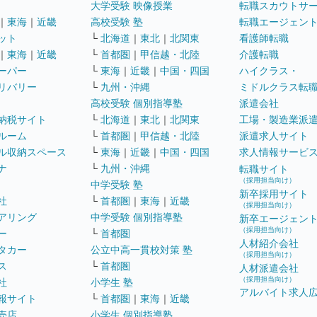
大学受験 映像授業
転職スカウトサ
｜
東海
｜
近畿
高校受験 塾
転職エージェン
ット
└
北海道
｜
東北
｜
北関東
看護師転職
｜
東海
｜
近畿
└
首都圏
｜
甲信越・北陸
介護転職
ーパー
└
東海
｜
近畿
｜
中国・四国
ハイクラス・
リバリー
└
九州・沖縄
ミドルクラス転
高校受験 個別指導塾
派遣会社
納税サイト
└
北海道
｜
東北
｜
北関東
工場・製造業派
ルーム
└
首都圏
｜
甲信越・北陸
派遣求人サイト
ル収納スペース
└
東海
｜
近畿
｜
中国・四国
求人情報サービ
ナ
└
九州・沖縄
転職サイト
（採用担当向け）
中学受験 塾
新卒採用サイト
社
└
首都圏
｜
東海
｜
近畿
（採用担当向け）
アリング
中学受験 個別指導塾
新卒エージェン
（採用担当向け）
ー
└
首都圏
人材紹介会社
タカー
公立中高一貫校対策 塾
（採用担当向け）
ス
└
首都圏
人材派遣会社
（採用担当向け）
社
小学生 塾
アルバイト求人
報サイト
└
首都圏
｜
東海
｜
近畿
売店
小学生 個別指導塾