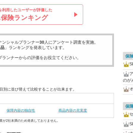
を利用したユーザーが評価した
ん保険ランキング
ナンシャルプランナー
30
人にアンケート調査を実施。
商品
」ランキングを発表しています。
保
プランナーからの評価をお役立てください。
S
のが
オ
項目別に並び替えて比較することが出来ます。
保
保障内容の独自性
商品内容の充実度
業が2社未満のため発表しておりません。
S