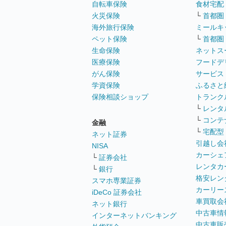
自転車保険
食材宅配
火災保険
└
首都圏
海外旅行保険
ミールキ
ペット保険
└
首都圏
生命保険
ネットス
医療保険
フードデ
がん保険
サービス
学資保険
ふるさと
保険相談ショップ
トランク
└
レンタ
└
コンテ
金融
└
宅配型
ネット証券
引越し会
NISA
カーシェ
└
証券会社
レンタカ
└
銀行
格安レン
スマホ専業証券
カーリー
iDeCo 証券会社
車買取会
ネット銀行
中古車情
インターネットバンキング
中古車販