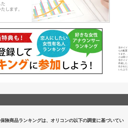
当サイト
らの配置
ります。
とは固く
当サイト
作成した
出された
いた上で
ん保険商品ランキングは、オリコンの以下の調査に基づいてい