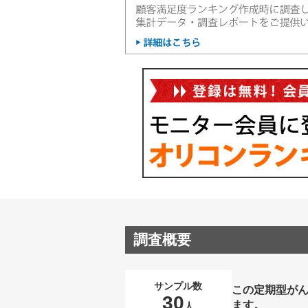
調査概要
サンプル数
この定期型が
30
ます。
人