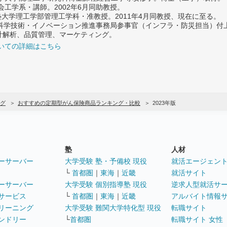
社会工学系・講師。2002年6月同助教授。
義塾大学理工学部管理工学科・准教授。2011年4月同教授、現在に至る。
府 科学技術・イノベーション推進事務局参事官（インフラ・防災担当）
計解析、品質管理、マーケティング。
いての詳細はこちら
グ
おすすめの定期型がん保険商品ランキング・比較
2023年版
塾
人材
ーサーバー
大学受験 塾・予備校 現役
就活エージェン
└
首都圏
｜
東海
｜
近畿
就活サイト
ーサーバー
大学受験 個別指導塾 現役
逆求人型就活サ
サービス
└
首都圏
｜
東海
｜
近畿
アルバイト情報
リーニング
大学受験 難関大学特化型 現役
転職サイト
ンドリー
└
首都圏
転職サイト 女性