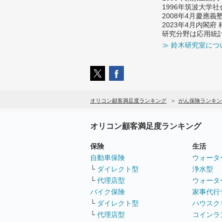
1996年筑波大学
2008年4月慶應
2023年4月内閣
研究分野は応用統
≫ 鈴木研究室につ
オリコン顧客満足度ランキング
がん保険ランキン
オリコン顧客満足度ランキング
保険
生活
自動車保険
ウォータ
└
ダイレクト型
浄水型
└
代理店型
ウォータ
バイク保険
家事代行
└
ダイレクト型
ハウスク
└
代理店型
コインラ