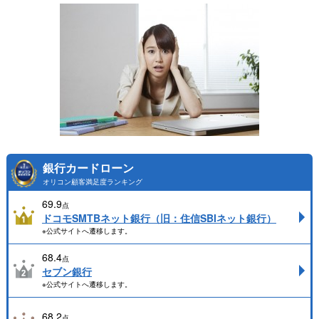
銀行カードローン
オリコン顧客満足度ランキング
69.9
点
ドコモSMTBネット銀行（旧：住信SBIネット銀行）
※公式サイトへ遷移します。
68.4
点
セブン銀行
※公式サイトへ遷移します。
68.2
点