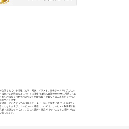
で公開されている情報（文字、写真、イラスト、画像データ等）及びこれ
・編集および構造などについての著作権は株式会社oricon MEに帰属してお
これらの情報を権利者の許可なく無断転載・複製などの二次利用を行うこ
禁じております。
で掲載しているすべての情報やデータは、当社の調査に基づいた結果から
ものとなりますが、サービスへの感想については、サービスの利用者が提
見解・感想となっており、当社の見解・意見ではないことをご理解いただ
ご覧ください。