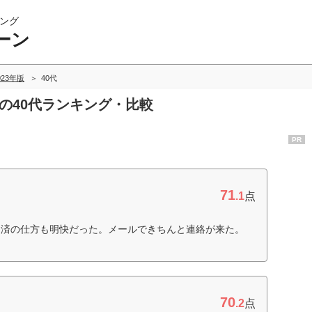
ング
ーン
023年版
40代
ンの40代ランキング・比較
PR
71
.1
点
返済の仕方も明快だった。メールできちんと連絡が来た。
70
.2
点