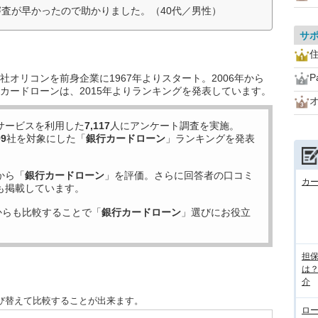
審査が早かったので助かりました。（40代／男性）
サ
住
P
オリコンを前身企業に1967年よりスタート。2006年から
カードローンは、2015年よりランキングを発表しています。
サービスを利用した
7,117
人にアンケート調査を実施。
99
社を対象にした「
銀行カードローン
」ランキングを発表
から「
銀行カードローン
」を評価。さらに回答者の口コミ
カ
も掲載しています。
からも比較することで「
銀行カードローン
」選びにお役立
担
は
介
び替えて比較することが出来ます。
ロ