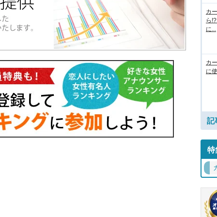
カ
ら!
に...
カ
に使
記
特