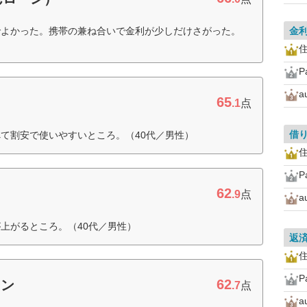
でよかった。携帯の兼ね合いで金利が少しだけさがった。
金
住
P
65
.1
点
借
て割安で使いやすいところ。（40代／男性）
住
P
62
.9
点
上がるところ。（40代／男性）
返
住
P
62
ーン
.7
点