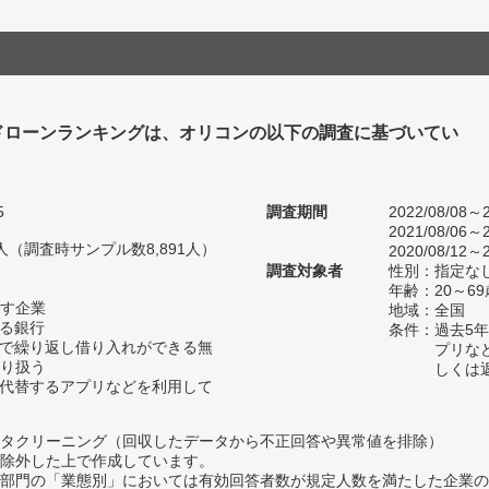
ドローンランキングは、オリコンの以下の調査に基づいてい
5
調査期間
2022/08/08～2
2021/08/06～2
17人（調査時サンプル数8,891人）
2020/08/12～2
調査対象者
性別：指定な
年齢：20～69
す企業
地域：全国
いる銀行
条件：過去5
囲で繰り返し借り入れができる無
プリな
り扱う
しくは
は代替するアプリなどを利用して
タクリーニング（回収したデータから不正回答や異常値を排除）
除外した上で作成しています。
部門の「業態別」においては有効回答者数が規定人数を満たした企業の