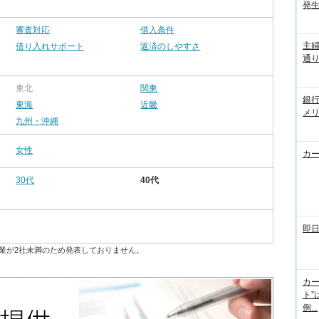
発
審査対応
借入条件
主
借り入れサポート
返済のしやすさ
通
東北
関東
銀
東海
近畿
メ
九州・沖縄
女性
カ
30代
40代
即
業が2社未満のため発表しておりません。
カー
ト”
例...