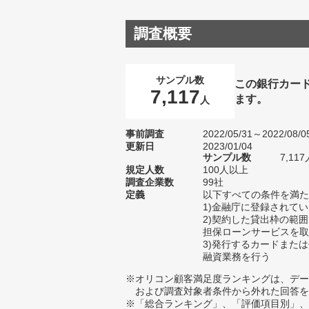
調査概要
サンプル数
この銀行カー
7,117
ます。
人
事前調査
2022/05/31～2022/08/0
更新日
2023/01/04
サンプル数
7,1
規定人数
100人以上
調査企業数
99社
定義
以下すべての条件を満た
1)金融庁に登録されて
2)契約した貸出枠の範
担保ローンサービスを取
3)発行するカードまた
融資業務を行う
※オリコン顧客満足度ランキングは、デー
および調査対象者条件から外れた回答を
※「総合ランキング」、「評価項目別」、