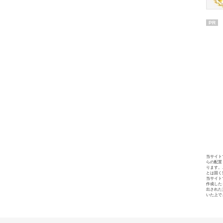
PR
当サイト
らの配置
ります。
とは固く
当サイト
作成した
出された
いた上で