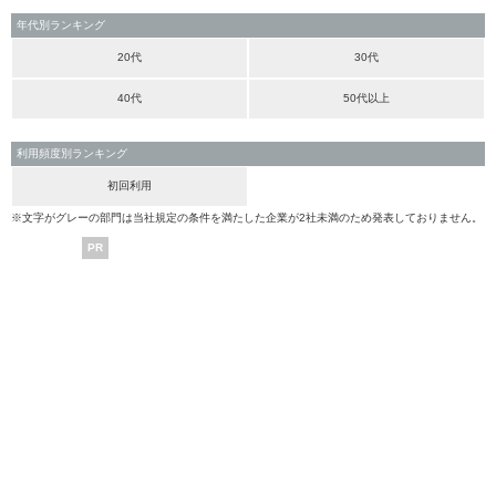
年代別ランキング
20代
30代
40代
50代以上
利用頻度別ランキング
初回利用
※文字がグレーの部門は当社規定の条件を満たした企業が2社未満のため発表しておりません。
PR