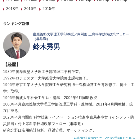
2025年
2024年
2023年
2022年
2021年
2020年
2019年
2018年
2016年
2015年
ランキング監修
慶應義塾大学理工学部教授／内閣府 上席科学技術政策フェロー
（非常勤）
鈴木秀男
【経歴】
1989年慶應義塾大学理工学部管理工学科卒業。
1992年ロチェスター大学経営大学院修士課程修了。
1996年東京工業大学大学院理工学研究科博士課程経営工学専攻修了。博士（工
学）取得。
1996年筑波大学社会工学系・講師。2002年6月同助教授。
2008年4月慶應義塾大学理工学部管理工学科・准教授。2011年4月同教授、現
在に至る。
2023年4月内閣府 科学技術・イノベーション推進事務局参事官（インフラ・防
災担当）付上席科学技術政策フェロー（非常勤）
研究分野は応用統計解析、品質管理、マーケティング。
≫鈴木研究室についての詳細はこちら