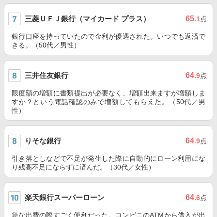
三菱ＵＦＪ銀行（マイカード プラス）
65
.1
点
銀行口座を持っていたので金利が優遇された。いつでも返済で
きる。（50代／男性）
三井住友銀行
64
.9
点
限度額の増額に書類提出が必要なく、増額出来ますが増額しま
すか？という電話確認のみで増額してもらえた。（50代／男
性）
りそな銀行
64
.9
点
引き落としなどで不足が発生した際に自動的にローン利用にな
り残高不足にならずに済んだ。（30代／女性）
楽天銀行スーパーローン
64
.6
点
急な出費の際すごく便利だった。コンビニのATMから借入が出