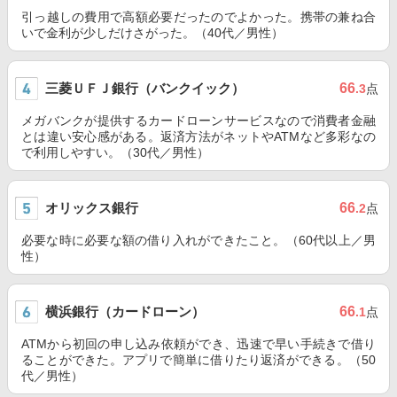
引っ越しの費用で高額必要だったのでよかった。携帯の兼ね合
いで金利が少しだけさがった。（40代／男性）
三菱ＵＦＪ銀行（バンクイック）
66
.3
点
メガバンクが提供するカードローンサービスなので消費者金融
とは違い安心感がある。返済方法がネットやATMなど多彩なの
で利用しやすい。（30代／男性）
オリックス銀行
66
.2
点
必要な時に必要な額の借り入れができたこと。（60代以上／男
性）
横浜銀行（カードローン）
66
.1
点
ATMから初回の申し込み依頼ができ、迅速で早い手続きで借り
ることができた。アプリで簡単に借りたり返済ができる。（50
代／男性）