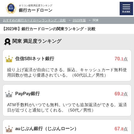
オリコン顧客満足度ランキング
銀行カードローン
おすすめの銀行カードローンランキング・比較
2023年版
関東
【2023年】銀行カードローンの関東ランキング・比較
関東 満足度ランキング
住信SBIネット銀行
70
.1
点
繰り上げ返済が自由にできる。振込、キャッシュカード無料使
用回数が他より優遇されている。（60代以上／男性）
PayPay銀行
69
.2
点
ATM手数料がいつでも無料。いつでも追加返済ができる。返済
日が近づくと通知してくれる。（50代／男性）
auじぶん銀行（じぶんローン）
67
.8
点