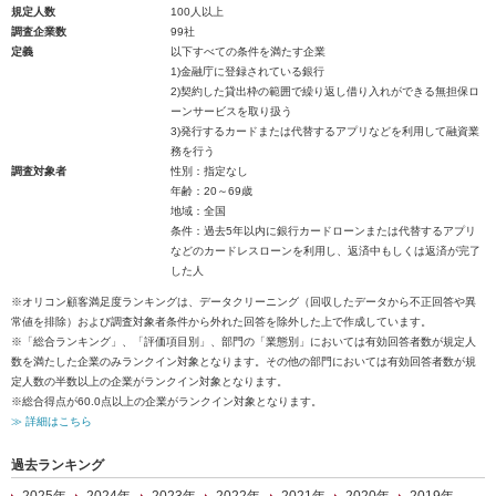
規定人数
100人以上
調査企業数
99社
定義
以下すべての条件を満たす企業
1)金融庁に登録されている銀行
2)契約した貸出枠の範囲で繰り返し借り入れができる無担保ロ
ーンサービスを取り扱う
3)発行するカードまたは代替するアプリなどを利用して融資業
務を行う
調査対象者
性別：指定なし
年齢：20～69歳
地域：全国
条件：過去5年以内に銀行カードローンまたは代替するアプリ
などのカードレスローンを利用し、返済中もしくは返済が完了
した人
※オリコン顧客満足度ランキングは、データクリーニング（回収したデータから不正回答や異
常値を排除）および調査対象者条件から外れた回答を除外した上で作成しています。
※「総合ランキング」、「評価項目別」、部門の「業態別」においては有効回答者数が規定人
数を満たした企業のみランクイン対象となります。その他の部門においては有効回答者数が規
定人数の半数以上の企業がランクイン対象となります。
※総合得点が60.0点以上の企業がランクイン対象となります。
≫ 詳細はこちら
過去ランキング