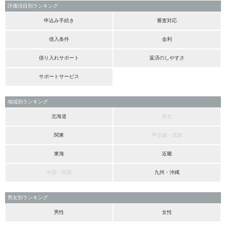
評価項目別ランキング
申込み手続き
審査対応
借入条件
金利
借り入れサポート
返済のしやすさ
サポートサービス
地域別ランキング
北海道
東北
関東
甲信越・北陸
東海
近畿
中国・四国
九州・沖縄
男女別ランキング
男性
女性