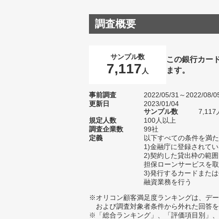
調査概要
サンプル数
この銀行カー
7,117
ます。
人
事前調査
2022/05/31～2022/08/0
更新日
2023/01/04
サンプル数
7,1
規定人数
100人以上
調査企業数
99社
定義
以下すべての条件を満た
1)金融庁に登録されて
2)契約した貸出枠の範
担保ローンサービスを取
3)発行するカードまた
融資業務を行う
※オリコン顧客満足度ランキングは、デー
および調査対象者条件から外れた回答を
※「総合ランキング」、「評価項目別」、