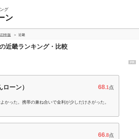
ング
ーン
023年版
近畿
ンの近畿ランキング・比較
PR
68
んローン）
.1
点
でよかった。携帯の兼ね合いで金利が少しだけさがった。
66
.8
点