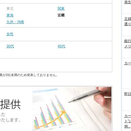
発
東北
関東
東海
近畿
主
九州・沖縄
通
女性
銀
メ
30代
40代
カ
業が2社未満のため発表しておりません。
即
カー
ト”
例...