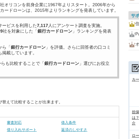
オリコンを前身企業に1967年よりスタート。2006年から
カードローンは、2015年よりランキングを発表しています。
サ
住
サービスを利用した
7,117
人にアンケート調査を実施。
99
社を対象にした「
銀行カードローン
」ランキングを発表
P
から「
銀行カードローン
」を評価。さらに回答者の口コミ
も掲載しています。
からも比較することで「
銀行カードローン
」選びにお役立
カ
び替えて比較することが出来ます。
担
は
審査対応
借入条件
介
借り入れサポート
返済のしやすさ
ロ