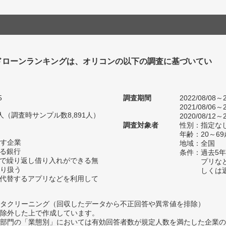
ドローンランキングは、オリコンの以下の調査に基づいてい
5
調査期間
2022/08/08～2
2021/08/06～2
17人（調査時サンプル数8,891人）
2020/08/12～2
調査対象者
性別：指定な
年齢：20～69
す企業
地域：全国
いる銀行
条件：過去5
囲で繰り返し借り入れができる無
プリな
り扱う
しくは
は代替するアプリなどを利用して
タクリーニング（回収したデータから不正回答や異常値を排除）
除外した上で作成しています。
部門の「業態別」においては有効回答者数が規定人数を満たした企業の