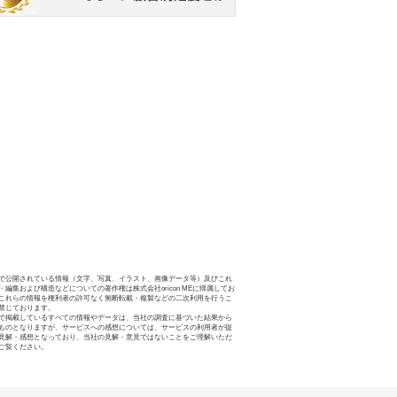
で公開されている情報（文字、写真、イラスト、画像データ等）及びこれ
・編集および構造などについての著作権は株式会社oricon MEに帰属してお
これらの情報を権利者の許可なく無断転載・複製などの二次利用を行うこ
禁じております。
で掲載しているすべての情報やデータは、当社の調査に基づいた結果から
ものとなりますが、サービスへの感想については、サービスの利用者が提
見解・感想となっており、当社の見解・意見ではないことをご理解いただ
ご覧ください。