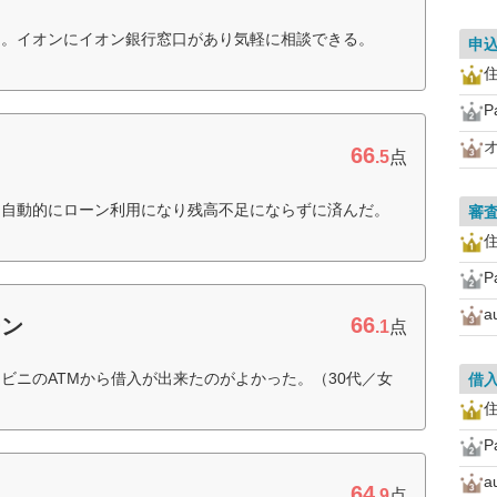
る。イオンにイオン銀行窓口があり気軽に相談できる。
申
住
P
66
.5
点
に自動的にローン利用になり残高不足にならずに済んだ。
審
住
P
66
ーン
.1
点
ビニのATMから借入が出来たのがよかった。（30代／女
借
住
P
64
.9
点