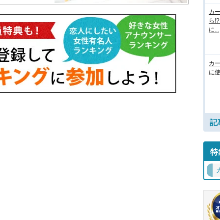
カ
ら!
に...
カ
に使
記
特