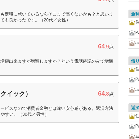
準も定職に就いているならそこまで高くないかも？と思いま
金
ても良かったです。（20代／女性）
住
P
64
.9
点
借
、増額出来ますが増額しますか？という電話確認のみで増額
住
P
64
ンクイック）
.8
点
返
サービスなので消費者金融とは違い安心感がある。返済方法
やすい。（30代／男性）
住
P