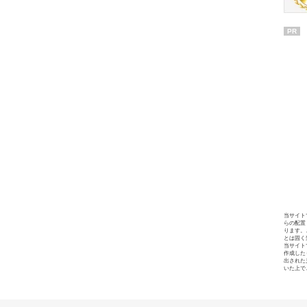
PR
当サイト
らの配置
ります。
とは固く
当サイト
作成した
出された
いた上で