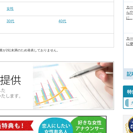
カ
女性
ら!
に...
30代
40代
カ
に使
業が2社未満のため発表しておりません。
記
特