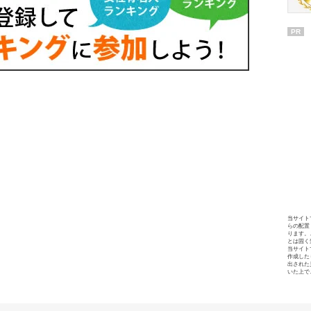
PR
当サイト
らの配置
ります。
とは固く
当サイト
作成した
出された
いた上で