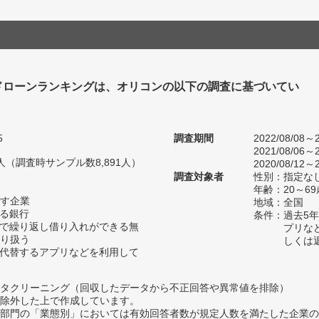
ドローンランキングは、オリコンの以下の調査に基づいてい
5
調査期間
2022/08/08～2
2021/08/06～2
17人（調査時サンプル数8,891人）
2020/08/12～2
調査対象者
性別：指定な
年齢：20～69
す企業
地域：全国
いる銀行
条件：過去5
囲で繰り返し借り入れができる無
プリな
り扱う
しくは
は代替するアプリなどを利用して
タクリーニング（回収したデータから不正回答や異常値を排除）
除外した上で作成しています。
部門の「業態別」においては有効回答者数が規定人数を満たした企業の