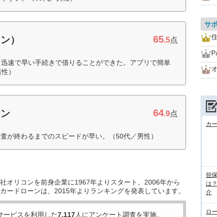
サ
住
65
ーン）
.5
点
P
、迅速で早い手続きで借りることができた。アプリで簡単
男性）
64
ーン
.9
点
カ
査が終わるまでのスピードが早い。（50代／男性）
担
オリコンを前身企業に1967年よりスタート。2006年から
は
カードローンは、2015年よりランキングを発表しています。
介
ロ
サービスを利用した
7,117
人にアンケート調査を実施。