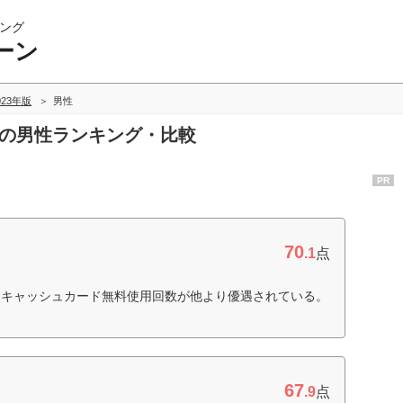
ング
ーン
023年版
男性
ンの男性ランキング・比較
PR
70
.1
点
、キャッシュカード無料使用回数が他より優遇されている。
67
.9
点