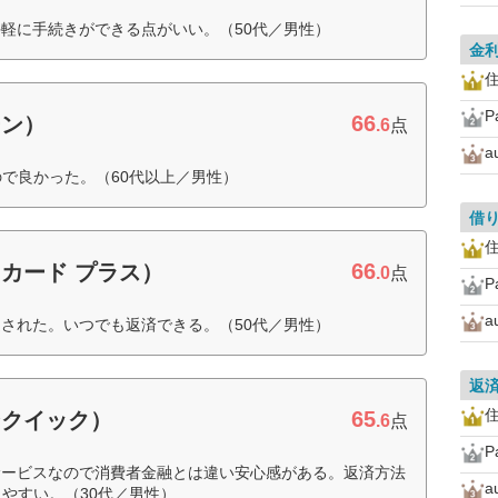
軽に手続きができる点がいい。（50代／男性）
金
住
P
66
ーン）
.6
点
ので良かった。（60代以上／男性）
借
住
66
カード プラス）
.0
点
P
された。いつでも返済できる。（50代／男性）
返
住
65
ンクイック）
.6
点
P
サービスなので消費者金融とは違い安心感がある。返済方法
やすい。（30代／男性）