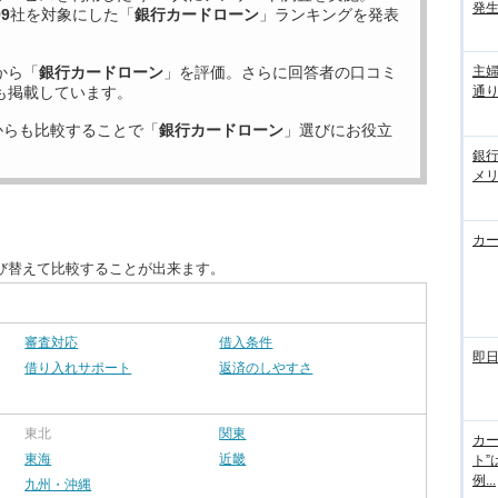
発
99
社を対象にした「
銀行カードローン
」ランキングを発表
から「
銀行カードローン
」を評価。さらに回答者の口コミ
主
も掲載しています。
通
からも比較することで「
銀行カードローン
」選びにお役立
銀
メ
カ
び替えて比較することが出来ます。
審査対応
借入条件
即
借り入れサポート
返済のしやすさ
東北
関東
カー
東海
近畿
ト”
例...
九州・沖縄