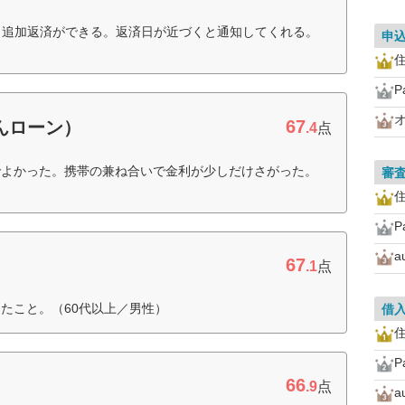
も追加返済ができる。返済日が近づくと通知してくれる。
申
住
P
67
んローン）
.4
点
でよかった。携帯の兼ね合いで金利が少しだけさがった。
審
住
P
67
.1
点
たこと。（60代以上／男性）
借
住
P
66
.9
点