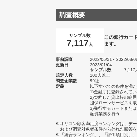
調査概要
サンプル数
この銀行カー
7,117
ます。
人
事前調査
2022/05/31～2022/08/0
更新日
2023/01/04
サンプル数
7,1
規定人数
100人以上
調査企業数
99社
定義
以下すべての条件を満た
1)金融庁に登録されて
2)契約した貸出枠の範
担保ローンサービスを取
3)発行するカードまた
融資業務を行う
※オリコン顧客満足度ランキングは、デー
および調査対象者条件から外れた回答を
※「総合ランキング」、「評価項目別」、