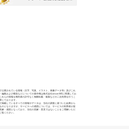
で公開されている情報（文字、写真、イラスト、画像データ等）及びこれ
・編集および構造などについての著作権は株式会社oricon MEに帰属してお
これらの情報を権利者の許可なく無断転載・複製などの二次利用を行うこ
禁じております。
で掲載しているすべての情報やデータは、当社の調査に基づいた結果から
ものとなりますが、サービスへの感想については、サービスの利用者が提
見解・感想となっており、当社の見解・意見ではないことをご理解いただ
ご覧ください。