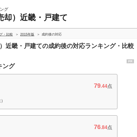
ング
売却）近畿・戸建て
グ・比較
2015年版
成約後の対応
売却）近畿・戸建ての成約後の対応ランキング・比較
PR
キング
79
.44
点
性）
76
.84
点