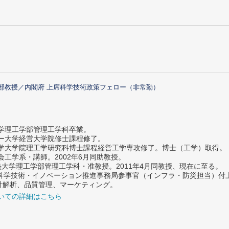
部教授／内閣府 上席科学技術政策フェロー（非常勤）
大学理工学部管理工学科卒業。
ター大学経営大学院修士課程修了。
大学大学院理工学研究科博士課程経営工学専攻修了。博士（工学）取得。
社会工学系・講師。2002年6月同助教授。
義塾大学理工学部管理工学科・准教授。2011年4月同教授、現在に至る。
府 科学技術・イノベーション推進事務局参事官（インフラ・防災担当）
計解析、品質管理、マーケティング。
いての詳細はこちら