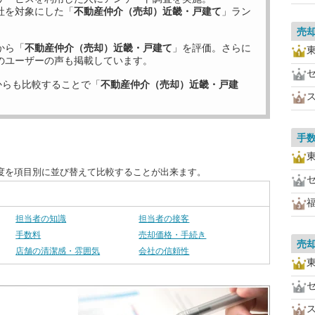
社を対象にした「
不動産仲介（売却）近畿・戸建て
」ラン
売
から「
不動産仲介（売却）近畿・戸建て
」を評価。さらに
のユーザーの声も掲載しています。
からも比較することで「
不動産仲介（売却）近畿・戸建
手
度を項目別に並び替えて比較することが出来ます。
担当者の知識
担当者の接客
手数料
売却価格・手続き
売
店舗の清潔感・雰囲気
会社の信頼性