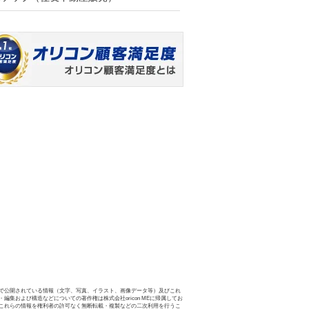
で公開されている情報（文字、写真、イラスト、画像データ等）及びこれ
・編集および構造などについての著作権は株式会社oricon MEに帰属してお
これらの情報を権利者の許可なく無断転載・複製などの二次利用を行うこ