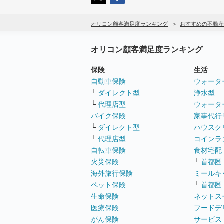
オリコン顧客満足度ランキング
おすすめの不動産
オリコン顧客満足度ランキング
保険
生活
自動車保険
ウォータ
└
ダイレクト型
浄水型
└
代理店型
ウォータ
バイク保険
家事代行
└
ダイレクト型
ハウスク
└
代理店型
コインラ
自転車保険
食材宅配
火災保険
└
首都圏
海外旅行保険
ミールキ
ペット保険
└
首都圏
生命保険
ネットス
医療保険
フードデ
がん保険
サービス