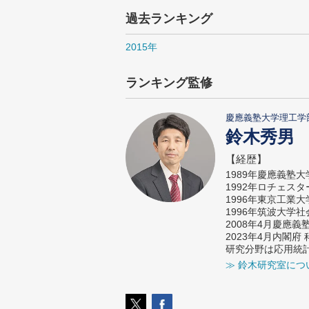
過去ランキング
2015年
ランキング監修
慶應義塾大学理工学
鈴木秀男
【経歴】
1989年慶應義塾
1992年ロチェス
1996年東京工業
1996年筑波大学
2008年4月慶應
2023年4月内閣
研究分野は応用統
≫ 鈴木研究室につ