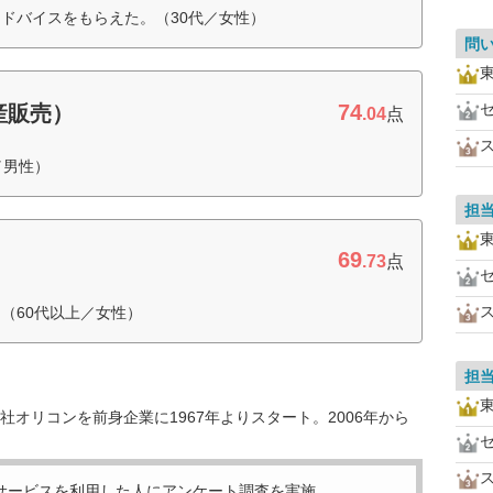
ドバイスをもらえた。（30代／女性）
問
74
産販売）
.04
点
／男性）
担
69
.73
点
（60代以上／女性）
担
オリコンを前身企業に1967年よりスタート。2006年から
サービスを利用した
人にアンケート調査を実施。