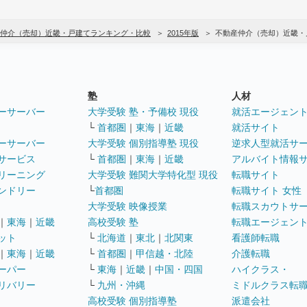
仲介（売却）近畿・戸建てランキング・比較
2015年版
不動産仲介（売却）近畿・
塾
人材
ーサーバー
大学受験 塾・予備校 現役
就活エージェン
└
首都圏
｜
東海
｜
近畿
就活サイト
ーサーバー
大学受験 個別指導塾 現役
逆求人型就活サ
サービス
└
首都圏
｜
東海
｜
近畿
アルバイト情報
リーニング
大学受験 難関大学特化型 現役
転職サイト
ンドリー
└
首都圏
転職サイト 女性
大学受験 映像授業
転職スカウトサ
｜
東海
｜
近畿
高校受験 塾
転職エージェン
ット
└
北海道
｜
東北
｜
北関東
看護師転職
｜
東海
｜
近畿
└
首都圏
｜
甲信越・北陸
介護転職
ーパー
└
東海
｜
近畿
｜
中国・四国
ハイクラス・
リバリー
└
九州・沖縄
ミドルクラス転
高校受験 個別指導塾
派遣会社