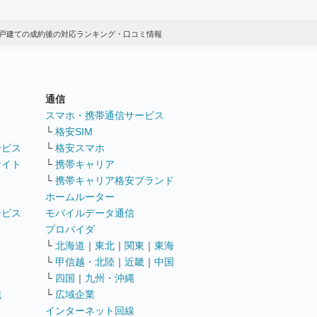
戸建ての成約後の対応ランキング・口コミ情報
通信
ト
スマホ・携帯通信サービス
└
格安SIM
ービス
└
格安スマホ
サイト
└
携帯キャリア
└
携帯キャリア格安ブランド
ホームルーター
ービス
モバイルデータ通信
ト
プロバイダ
└
北海道
｜
東北
｜
関東
｜
東海
└
甲信越・北陸
｜
近畿
｜
中国
└
四国
｜
九州・沖縄
職
└
広域企業
インターネット回線