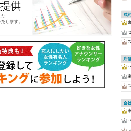
成
店
会