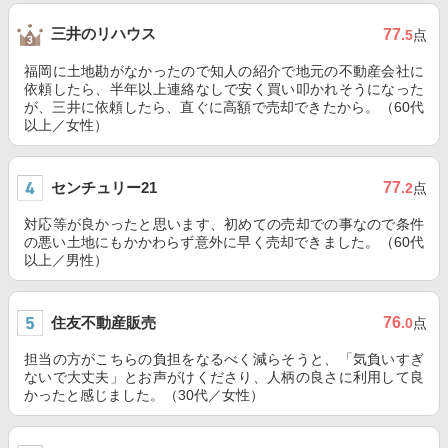
三井のリハウス
77
.5
点
福岡に土地勘がなかったので知人の紹介で地元の不動産会社に
依頼したら、半年以上連絡なしで安く買い叩かれそうになった
が、三井に依頼したら、直ぐに高額で売却できたから。（60代
以上／女性）
センチュリー21
77
.2
点
対応等が良かったと思います、初めての売却での事なので条件
の悪い土地にもかかわらず意外に早く売却できました。（60代
以上／男性）
住友不動産販売
76
.0
点
担当の方がこちらの負担をなるべく減らそうと、「気負いすぎ
ないで大丈夫」とお声がけくださり、人柄の良さに利用して良
かったと感じました。（30代／女性）