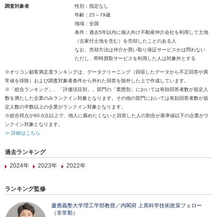
調査対象者
性別：指定なし
年齢：25～79歳
地域：全国
条件：過去5年以内に個人向け不動産仲介会社を利用して土地
（古家付土地を含む）を売却したことのある人
なお、売却方法は仲介か買い取り保証サービスかは問わない
ただし、即時買取サービスを利用した人は対象外とする
※オリコン顧客満足度ランキングは、データクリーニング（回収したデータから不正回答や異
常値を排除）および調査対象者条件から外れた回答を除外した上で作成しています。
※「総合ランキング」、「評価項目別」、部門の「業態別」においては有効回答者数が規定人
数を満たした企業のみランクイン対象となります。その他の部門においては有効回答者数が規
定人数の半数以上の企業がランクイン対象となります。
※総合得点が60.0点以上で、他人に薦めたくないと回答した人の割合が基準値以下の企業がラ
ンクイン対象となります。
≫ 詳細はこちら
過去ランキング
2024年
2023年
2022年
ランキング監修
慶應義塾大学理工学部教授／内閣府 上席科学技術政策フェロー
（非常勤）