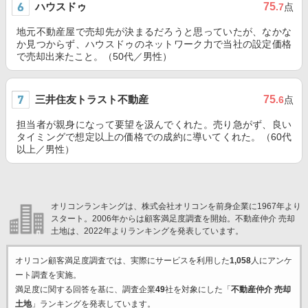
ハウスドゥ
75
.7
点
地元不動産屋で売却先が決まるだろうと思っていたが、なかな
か見つからず、ハウスドゥのネットワーク力で当社の設定価格
で売却出来たこと。（50代／男性）
三井住友トラスト不動産
75
.6
点
担当者が親身になって要望を汲んでくれた。売り急がず、良い
タイミングで想定以上の価格での成約に導いてくれた。（60代
以上／男性）
オリコンランキングは、株式会社オリコンを前身企業に1967年より
スタート。2006年からは顧客満足度調査を開始。不動産仲介 売却
土地は、2022年よりランキングを発表しています。
オリコン顧客満足度調査では、実際にサービスを利用した
1,058
人にアンケ
ート調査を実施。
満足度に関する回答を基に、調査企業
49
社を対象にした「
不動産仲介 売却
土地
」ランキングを発表しています。