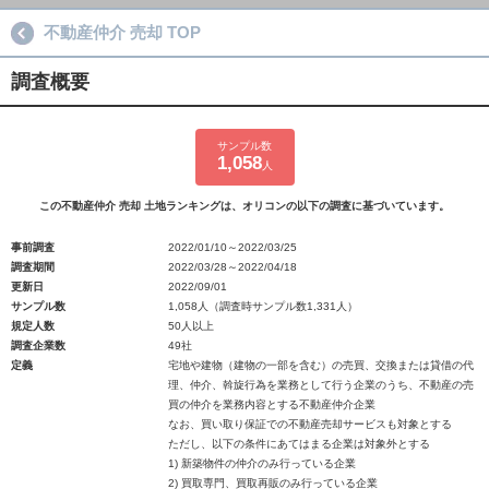
不動産仲介 売却 TOP
調査概要
サンプル数
1,058
人
この不動産仲介 売却 土地ランキングは、オリコンの以下の調査に基づいています。
事前調査
2022/01/10～2022/03/25
調査期間
2022/03/28～2022/04/18
更新日
2022/09/01
サンプル数
1,058人（調査時サンプル数1,331人）
規定人数
50人以上
調査企業数
49社
定義
宅地や建物（建物の一部を含む）の売買、交換または貸借の代
理、仲介、斡旋行為を業務として行う企業のうち、不動産の売
買の仲介を業務内容とする不動産仲介企業
なお、買い取り保証での不動産売却サービスも対象とする
ただし、以下の条件にあてはまる企業は対象外とする
1) 新築物件の仲介のみ行っている企業
2) 買取専門、買取再販のみ行っている企業