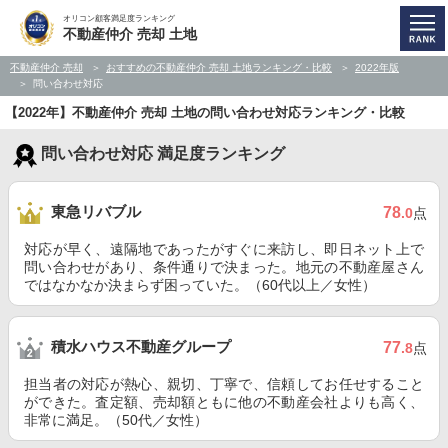
オリコン顧客満足度ランキング
不動産仲介 売却 土地
不動産仲介 売却
おすすめの不動産仲介 売却 土地ランキング・比較
2022年版
問い合わせ対応
【2022年】不動産仲介 売却 土地の問い合わせ対応ランキング・比較
問い合わせ対応 満足度ランキング
東急リバブル
78
.0
点
対応が早く、遠隔地であったがすぐに来訪し、即日ネット上で
問い合わせがあり、条件通りで決まった。地元の不動産屋さん
ではなかなか決まらず困っていた。（60代以上／女性）
積水ハウス不動産グループ
77
.8
点
担当者の対応が熱心、親切、丁寧で、信頼してお任せすること
ができた。査定額、売却額ともに他の不動産会社よりも高く、
非常に満足。（50代／女性）