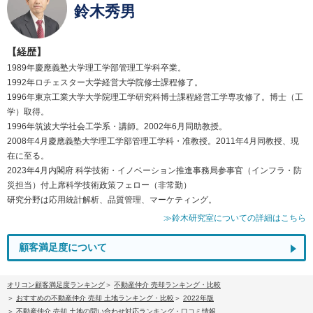
鈴木秀男
【経歴】
1989年慶應義塾大学理工学部管理工学科卒業。
1992年ロチェスター大学経営大学院修士課程修了。
1996年東京工業大学大学院理工学研究科博士課程経営工学専攻修了。博士（工
学）取得。
1996年筑波大学社会工学系・講師。2002年6月同助教授。
2008年4月慶應義塾大学理工学部管理工学科・准教授。2011年4月同教授、現
在に至る。
2023年4月内閣府 科学技術・イノベーション推進事務局参事官（インフラ・防
災担当）付上席科学技術政策フェロー（非常勤）
研究分野は応用統計解析、品質管理、マーケティング。
≫鈴木研究室についての詳細はこちら
顧客満足度について
オリコン顧客満足度ランキング
不動産仲介 売却ランキング・比較
おすすめの不動産仲介 売却 土地ランキング・比較
2022年版
不動産仲介 売却 土地の問い合わせ対応ランキング・口コミ情報