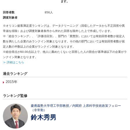
ます。
回答者数
856人
調査対象者
※オリコン顧客満足度ランキングは、データクリーニング（回収したデータから不正回答や異
常値を排除）および調査対象者条件から外れた回答を除外した上で作成しています。
※「総合ランキング」、「評価項目別」、部門の「業態別」においては有効回答者数が規定人
数を満たした企業のみランクイン対象となります。その他の部門においては有効回答者数が規
定人数の半数以上の企業がランクイン対象となります。
※総合得点が60.00点以上で、他人に薦めたくないと回答した人の割合が基準値以下の企業がラ
ンクイン対象となります。
≫ 詳細はこちら
過去ランキング
2015年
ランキング監修
慶應義塾大学理工学部教授／内閣府 上席科学技術政策フェロー
（非常勤）
鈴木秀男