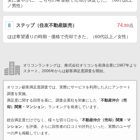
実に速やかに、こちらの希望額で売却が決定した。（60代以上
／男性）
ステップ（住友不動産販売）
74
.90
点
ほぼ希望通りの時期・価格で売却できた。（60代以上／女性）
オリコンランキングは、株式会社オリコンを前身企業に1967年より
スタート。2006年からは顧客満足度調査を開始。
オリコン顧客満足度調査では、実際にサービスを利用した
人にアンケート
調査を実施。
満足度に関する回答を基に、調査企業
社を対象にした「
不動産仲介（売
却）関東・マンション
」ランキングを発表しています。
総合満足度だけでなく、様々な切り口から「
不動産仲介（売却）関東・マ
ンション
」を評価。さらに回答者の口コミや評判といった、実際のユーザ
ーの声も掲載しています。