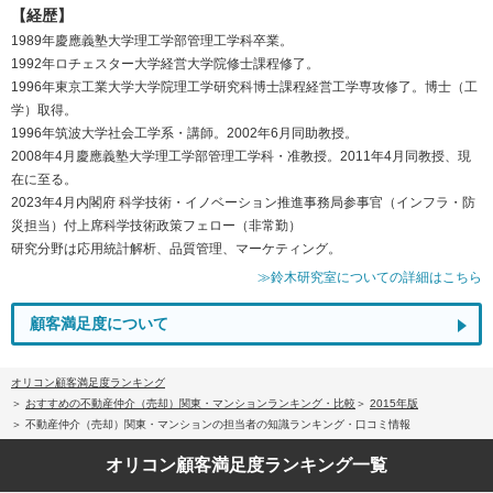
【経歴】
1989年慶應義塾大学理工学部管理工学科卒業。
1992年ロチェスター大学経営大学院修士課程修了。
1996年東京工業大学大学院理工学研究科博士課程経営工学専攻修了。博士（工
学）取得。
1996年筑波大学社会工学系・講師。2002年6月同助教授。
2008年4月慶應義塾大学理工学部管理工学科・准教授。2011年4月同教授、現
在に至る。
2023年4月内閣府 科学技術・イノベーション推進事務局参事官（インフラ・防
災担当）付上席科学技術政策フェロー（非常勤）
研究分野は応用統計解析、品質管理、マーケティング。
≫鈴木研究室についての詳細はこちら
顧客満足度について
オリコン顧客満足度ランキング
おすすめの不動産仲介（売却）関東・マンションランキング・比較
2015年版
不動産仲介（売却）関東・マンションの担当者の知識ランキング・口コミ情報
オリコン顧客満足度
ランキング一覧