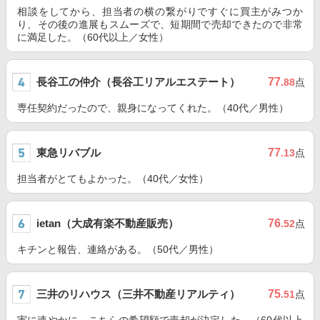
相談をしてから、担当者の横の繋がりですぐに買主がみつか
り、その後の進展もスムーズで、短期間で売却できたので非常
に満足した。（60代以上／女性）
長谷工の仲介（長谷工リアルエステート）
77
.88
点
専任契約だったので、親身になってくれた。（40代／男性）
東急リバブル
77
.13
点
担当者がとてもよかった。（40代／女性）
ietan（大成有楽不動産販売）
76
.52
点
キチンと報告、連絡がある。（50代／男性）
三井のリハウス（三井不動産リアルティ）
75
.51
点