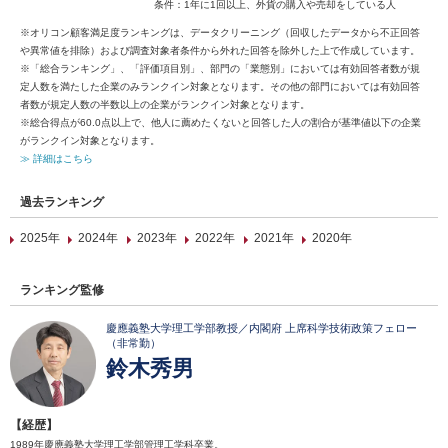
条件：1年に1回以上、外貨の購入や売却をしている人
※オリコン顧客満足度ランキングは、データクリーニング（回収したデータから不正回答
や異常値を排除）および調査対象者条件から外れた回答を除外した上で作成しています。
※「総合ランキング」、「評価項目別」、部門の「業態別」においては有効回答者数が規
定人数を満たした企業のみランクイン対象となります。その他の部門においては有効回答
者数が規定人数の半数以上の企業がランクイン対象となります。
※総合得点が60.0点以上で、他人に薦めたくないと回答した人の割合が基準値以下の企業
がランクイン対象となります。
≫ 詳細はこちら
過去ランキング
2025年
2024年
2023年
2022年
2021年
2020年
ランキング監修
慶應義塾大学理工学部教授／内閣府 上席科学技術政策フェロー
（非常勤）
鈴木秀男
【経歴】
1989年慶應義塾大学理工学部管理工学科卒業。