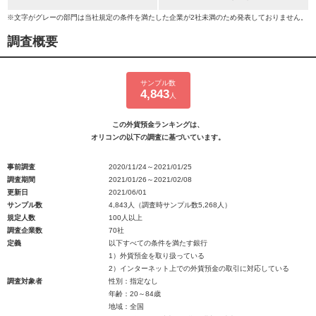
※文字がグレーの部門は当社規定の条件を満たした企業が2社未満のため発表しておりません。
調査概要
サンプル数
4,843
人
この外貨預金ランキングは、
オリコンの以下の調査に基づいています。
事前調査
2020/11/24～2021/01/25
調査期間
2021/01/26～2021/02/08
更新日
2021/06/01
サンプル数
4,843人（調査時サンプル数5,268人）
規定人数
100人以上
調査企業数
70社
定義
以下すべての条件を満たす銀行
1）外貨預金を取り扱っている
2）インターネット上での外貨預金の取引に対応している
調査対象者
性別：指定なし
年齢：20～84歳
地域：全国