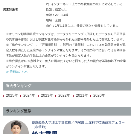
2）インターネット上での外貨預金の取引に対応している
調査対象者
性別：指定なし
年齢：20～84歳
地域：全国
条件：1年に1回以上、外貨の購入や売却をしている人
※オリコン顧客満足度ランキングは、データクリーニング（回収したデータから不正回答
や異常値を排除）および調査対象者条件から外れた回答を除外した上で作成しています。
※「総合ランキング」、「評価項目別」、部門の「業態別」においては有効回答者数が規
定人数を満たした企業のみランクイン対象となります。その他の部門においては有効回答
者数が規定人数の半数以上の企業がランクイン対象となります。
※総合得点が60.0点以上で、他人に薦めたくないと回答した人の割合が基準値以下の企業
がランクイン対象となります。
≫ 詳細はこちら
過去ランキング
2025年
2024年
2023年
2022年
2021年
2020年
ランキング監修
慶應義塾大学理工学部教授／内閣府 上席科学技術政策フェロー
（非常勤）