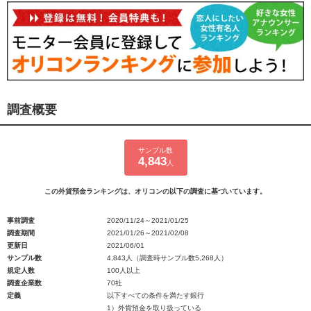
調査概要
サンプル数
4,843
人
この外貨預金ランキングは、オリコンの以下の調査に基づいています。
事前調査
2020/11/24～2021/01/25
調査期間
2021/01/26～2021/02/08
更新日
2021/06/01
サンプル数
4,843人（調査時サンプル数5,268人）
規定人数
100人以上
調査企業数
70社
定義
以下すべての条件を満たす銀行
1）外貨預金を取り扱っている