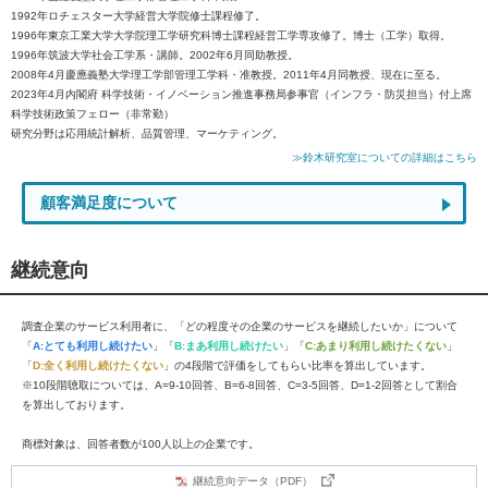
1992年ロチェスター大学経営大学院修士課程修了。
1996年東京工業大学大学院理工学研究科博士課程経営工学専攻修了。博士（工学）取得。
1996年筑波大学社会工学系・講師。2002年6月同助教授。
2008年4月慶應義塾大学理工学部管理工学科・准教授。2011年4月同教授、現在に至る。
2023年4月内閣府 科学技術・イノベーション推進事務局参事官（インフラ・防災担当）付上席
科学技術政策フェロー（非常勤）
研究分野は応用統計解析、品質管理、マーケティング。
≫鈴木研究室についての詳細はこちら
顧客満足度について
継続意向
調査企業のサービス利用者に、「どの程度その企業のサービスを継続したいか」について
「
A:とても利用し続けたい
」「
B:まあ利用し続けたい
」「
C:あまり利用し続けたくない
」
「
D:全く利用し続けたくない
」の4段階で評価をしてもらい比率を算出しています。
※10段階聴取については、A=9-10回答、B=6-8回答、C=3-5回答、D=1-2回答として割合
を算出しております。
商標対象は、回答者数が100人以上の企業です。
継続意向データ（PDF）