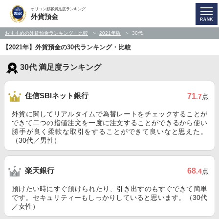
オリコン顧客満足度ランキング
外貨預金
おすすめの外貨預金ランキング・比較
2021年版
30代
【2021年】外貨預金の30代ランキング・比較
30代 満足度ランキング
住信SBIネット銀行
71
.7
点
外貨に関してリアルタイムで為替レートをチェックすることが
できて二つの指値注文を一度に注文することができるから使い
勝手が良く柔軟な取引をすることができて良いなと思えた。
（30代／男性）
楽天銀行
68
.4
点
預けたい時にすぐ預けられたり、引き出すのもすぐできて簡単
です。セキュリティーもしっかりしていると思います。（30代
／女性）