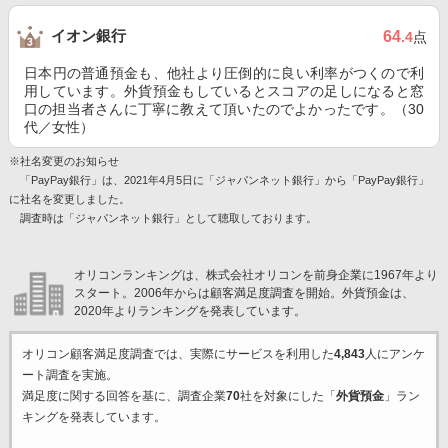
イオン銀行
64
.4
点
日本円の普通預金も、他社より圧倒的に良い利率がつくので利
用しています。外貨預金もしているとスコアの足しになると窓
口の担当者さんに丁寧に教えて頂いたのでよかったです。（30
代／女性）
※社名変更のお知らせ
「PayPay銀行」は、2021年4月5日に「ジャパンネット銀行」から「PayPay銀行」
に社名を変更しました。
調査時は「ジャパンネット銀行」として聴取しております。
オリコンランキングは、株式会社オリコンを前身企業に1967年より
スタート。2006年からは顧客満足度調査を開始。外貨預金は、
2020年よりランキングを発表しています。
オリコン顧客満足度調査では、実際にサービスを利用した
4,843
人にアンケ
ート調査を実施。
満足度に関する回答を基に、調査企業
70
社を対象にした「
外貨預金
」ラン
キングを発表しています。