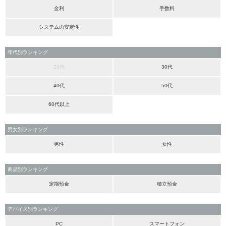
金利
手数料
システムの安定性
年代別ランキング
20代
30代
40代
50代
60代以上
男女別ランキング
男性
女性
商品別ランキング
定期預金
積立預金
デバイス別ランキング
PC
スマートフォン