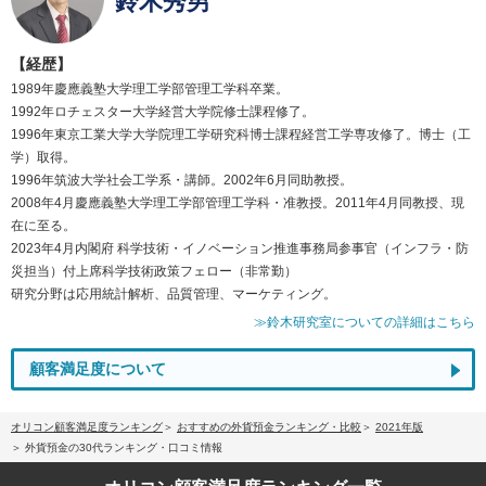
鈴木秀男
【経歴】
1989年慶應義塾大学理工学部管理工学科卒業。
1992年ロチェスター大学経営大学院修士課程修了。
1996年東京工業大学大学院理工学研究科博士課程経営工学専攻修了。博士（工
学）取得。
1996年筑波大学社会工学系・講師。2002年6月同助教授。
2008年4月慶應義塾大学理工学部管理工学科・准教授。2011年4月同教授、現
在に至る。
2023年4月内閣府 科学技術・イノベーション推進事務局参事官（インフラ・防
災担当）付上席科学技術政策フェロー（非常勤）
研究分野は応用統計解析、品質管理、マーケティング。
≫鈴木研究室についての詳細はこちら
顧客満足度について
オリコン顧客満足度ランキング
おすすめの外貨預金ランキング・比較
2021年版
外貨預金の30代ランキング・口コミ情報