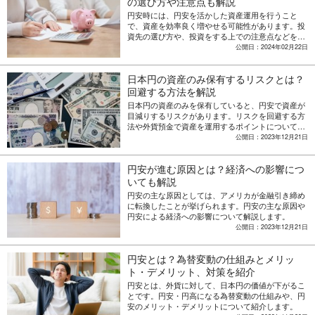
の選び方や注意点も解説
円安時には、円安を活かした資産運用を行うこと
で、資産を効率良く増やせる可能性があります。投
資先の選び方や、投資をする上での注意点などを解
説します。
公開日：2024年02月22日
日本円の資産のみ保有するリスクとは？
回避する方法を解説
日本円の資産のみを保有していると、円安で資産が
目減りするリスクがあります。リスクを回避する方
法や外貨預金で資産を運用するポイントについて解
説します。
公開日：2023年12月21日
円安が進む原因とは？経済への影響につ
いても解説
円安の主な原因としては、アメリカが金融引き締め
に転換したことが挙げられます。円安の主な原因や
円安による経済への影響について解説します。
公開日：2023年12月21日
円安とは？為替変動の仕組みとメリッ
ト・デメリット、対策を紹介
円安とは、外貨に対して、日本円の価値が下がるこ
とです。円安・円高になる為替変動の仕組みや、円
安のメリット・デメリットについて紹介します。