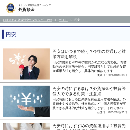
オリコン顧客満足度ランキング
外貨預金
おすすめの外貨預金ランキング・比較
ガイド
円安
円安
円安はいつまで続く？今後の見通しと対
策方法を解説
円安の要因と2026年の動向が気になる方必見。為替
動向の予測方法を紹介。円安対策として効果的な資
産運用方法も紹介し、具体的に解説します。
更新日：2026年08月03日
円安の時にする事は？外貨預金や投資等
個人でできる対策・注意点
円安時期における効果的な資産運用方法を解説。外
貨預金や投資信託、外国株式など、個人投資家が実
践できる具体的な対策を紹介します。それぞれの特
徴やリスク、おすすめの金融機関の選び方まで、円
公開日：2025年01月31日
安対策に必要な情報をわかりやすく説明します。
円安時におすすめの資産運用は？投資先