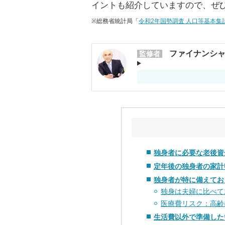
イントも紹介していますので、ぜ
※総務省統計局「
令和2年国勢調査 人口等基本集
ファイナンシャ
監修者
独身者に必要な老後資
定年後の独身者の家計
独身者が特に備えてお
独身は夫婦に比べて
医療費リスク：高齢
生活費以外で準備した