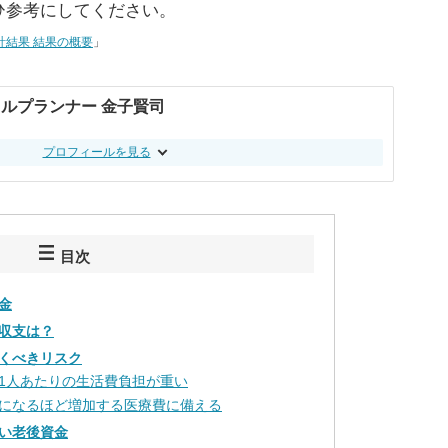
ひ参考にしてください。
計結果 結果の概要
」
ルプランナー 金子賢司
プロフィールを見る
目次
金
収支は？
くべきリスク
1人あたりの生活費負担が重い
になるほど増加する医療費に備える
い老後資金