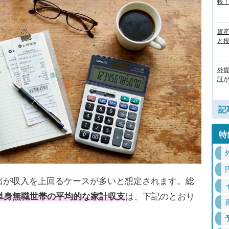
較
資
と
外
証
記
特
出が収入を上回るケースが多いと想定されます。総
の単身無職世帯の平均的な家計収支
は、下記のとおり