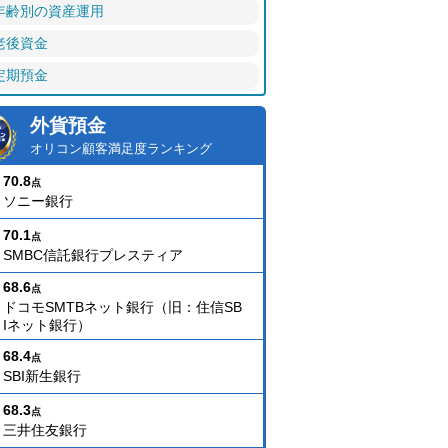
年齢別の資産運用
老後資金
定期預金
外貨預金
オリコン顧客満足度ランキング
70.8
点
ソニー銀行
70.1
点
SMBC信託銀行プレスティア
68.6
点
ドコモSMTBネット銀行（旧：住信SB
Iネット銀行）
68.4
点
SBI新生銀行
68.3
点
三井住友銀行