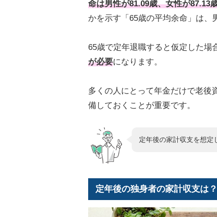
命は男性が81.09歳、女性が87.13
かを示す「65歳の平均余命」は、男性
65歳で定年退職すると仮定した場
が必要
になります。
多くの人にとって年金だけで老後
備しておくことが重要です。
定年後の家計収支を想定
定年後の独身者の家計収支は