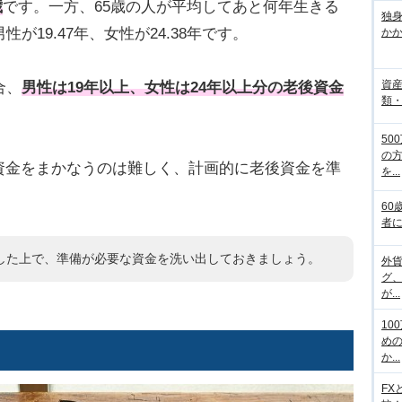
歳
です。一方、65歳の人が平均してあと何年生きる
独
が19.47年、女性が24.38年です。
か
資
合、
男性は19年以上、女性は24年以上分の老後資金
類
50
の
資金をまかなうのは難しく、計画的に老後資金を準
を...
60
者
した上で、準備が必要な資金を洗い出しておきましょう。
外
グ
が...
10
め
？
か...
FX