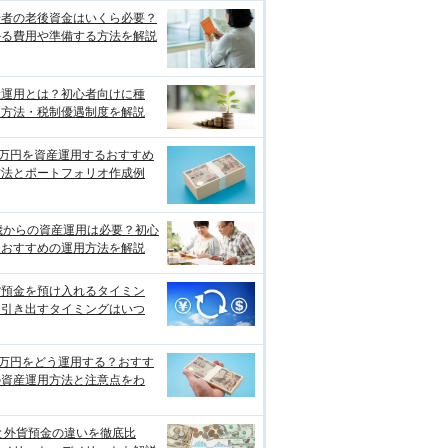
身者の老後資金はいくら必要？
かる費用や準備する方法を解説
産運用とは？初心者向けに種
・方法・税制優遇制度を解説
0万円を資産運用するおすすめ
方法とポートフォリオ作成例
歳からの資産運用は必要？初心
におすすめの運用方法を解説
貨預金を預け入れるタイミン
、引き出すタイミングはいつ
0万円をどう運用する？おすす
の資産運用方法と注意点をわ
と外貨預金の違いを徹底比