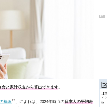
PR
余命と家計収支から算出できます
。
【2
く
の概況
」によれば、2024年時点の
日本人の平均寿
説