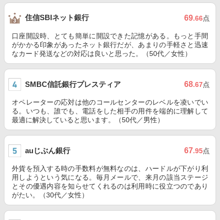
住信SBIネット銀行
69
.66
点
口座開設時、とても簡単に開設できた記憶がある。もっと手間
がかかる印象があったネット銀行だが、あまりの手軽さと迅速
なカード発送などの対応は良いと思った。（50代／女性）
SMBC信託銀行プレスティア
68
.67
点
オペレーターの応対は他のコールセンターのレベルを凌いでい
る。いつも、誰でも、電話をした相手の用件を端的に理解して
最適に解決していると思います。（50代／男性）
auじぶん銀行
67
.95
点
外貨を預入する時の手数料が無料なのは、ハードルが下がり利
用しようという気になる。毎月メールで、来月の該当ステージ
とその優遇内容を知らせてくれるのは利用時に役立つのであり
がたい。（30代／女性）