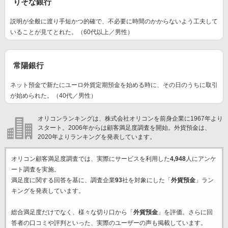
りそな銀行
説明が全般に渡り手短かつ的確で、不必要に時間のかからないよう工夫して
いることが見てとれた。（60代以上／男性）
常陽銀行
ネット預金で新たにユーロ外貨定期預金を始める時に、その日のうちに取引
が始められた。（40代／男性）
オリコンランキングは、株式会社オリコンを前身企業に1967年より
スタート。2006年からは顧客満足度調査を開始。外貨預金は、
2020年よりランキングを発表しています。
オリコン顧客満足度調査では、実際にサービスを利用した
4,948
人にアンケ
ート調査を実施。
満足度に関する回答を基に、調査企業
93
社を対象にした「
外貨預金
」ラン
キングを発表しています。
総合満足度だけでなく、様々な切り口から「
外貨預金
」を評価。さらに回
答者の口コミや評判といった、実際のユーザーの声も掲載しています。