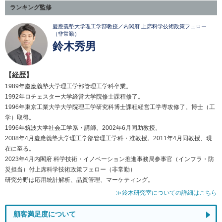
ランキング監修
慶應義塾大学理工学部教授／内閣府 上席科学技術政策フェロー
（非常勤）
鈴木秀男
【経歴】
1989年慶應義塾大学理工学部管理工学科卒業。
1992年ロチェスター大学経営大学院修士課程修了。
1996年東京工業大学大学院理工学研究科博士課程経営工学専攻修了。博士（工
学）取得。
1996年筑波大学社会工学系・講師。2002年6月同助教授。
2008年4月慶應義塾大学理工学部管理工学科・准教授。2011年4月同教授、現
在に至る。
2023年4月内閣府 科学技術・イノベーション推進事務局参事官（インフラ・防
災担当）付上席科学技術政策フェロー（非常勤）
研究分野は応用統計解析、品質管理、マーケティング。
≫鈴木研究室についての詳細はこちら
顧客満足度について