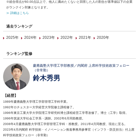
※総合得点が60.00点以上で、他人に薦めたくないと回答した人の割合が基準値以下の企業
がランクイン対象となります。
≫ 詳細はこちら
過去ランキング
2025年
2024年
2023年
2022年
2021年
2020年
ランキング監修
慶應義塾大学理工学部教授／内閣府 上席科学技術政策フェロー
（非常勤）
鈴木秀男
【経歴】
1989年慶應義塾大学理工学部管理工学科卒業。
1992年ロチェスター大学経営大学院修士課程修了。
1996年東京工業大学大学院理工学研究科博士課程経営工学専攻修了。博士（工学）取得。
1996年筑波大学社会工学系・講師。2002年6月同助教授。
2008年4月慶應義塾大学理工学部管理工学科・准教授。2011年4月同教授、現在に至る。
2023年4月内閣府 科学技術・イノベーション推進事務局参事官（インフラ・防災担当）付上席
科学技術政策フェロー（非常勤）