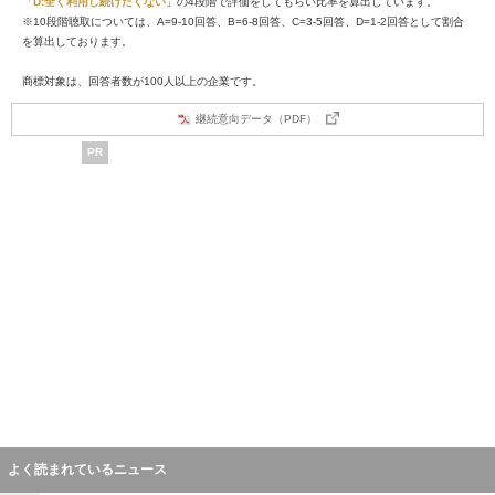
「
D:全く利用し続けたくない
」の4段階で評価をしてもらい比率を算出しています。
※10段階聴取については、A=9-10回答、B=6-8回答、C=3-5回答、D=1-2回答として割合
を算出しております。
商標対象は、回答者数が100人以上の企業です。
継続意向データ（PDF）
PR
よく読まれているニュース