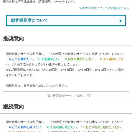
研究分野は応用統計解析、品質管理、マーケティング。
≫鈴木研究室についての詳細はこちら
顧客満足度について
推奨意向
調査企業のサービス利用者に、「どの程度その企業のサービスを推奨したいか」について
「
A:とても薦めたい
」「
B:まあ薦めたい
」「
C:あまり薦めたくない
」「
D:全く薦めたくな
い
」の4段階で評価をしてもらい比率を算出しています。
※10段階聴取については、A=9-10回答、B=6-8回答、C=3-5回答、D=1-2回答として割合
を算出しております。
商標対象は、回答者数が100人以上の企業です。
推奨意向データ（PDF）
継続意向
調査企業のサービス利用者に、「どの程度その企業のサービスを継続したいか」について
「
A:とても利用し続けたい
」「
B:まあ利用し続けたい
」「
C:あまり利用し続けたくない
」