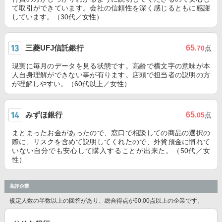
て取引ができています。会社の信頼性を深く感じるともに感謝
しています。（30代／女性）
三菱UFJ信託銀行
65
.70
点
現実に毎月のデータを見る状態です。高齢で横文字の意味が本
人自身理解ができない事が有ります。店頭で担当者の説明の方
が理解しやすい。（60代以上／女性）
みずほ銀行
65
.05
点
まとまったお金があったので、窓口で相談しての商品の選択の
際に、リスクを含めて説明してくれたので、外貨預金に慣れて
いない自分でも安心して購入することが出来た。（50代／女
性）
高評企業
規定人数の半数以上の回答があり、総合得点が60.00点以上の企業です。