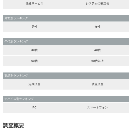
優遇サービス
システムの安定性
男女別ランキング
男性
女性
年代別ランキング
30代
40代
50代
60代以上
商品別ランキング
定期預金
積立預金
デバイス別ランキング
PC
スマートフォン
調査概要