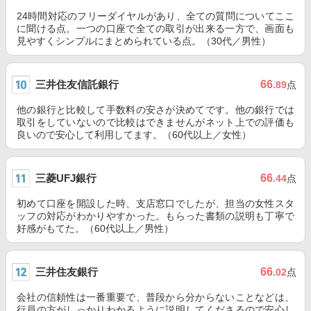
24時間対応のフリーダイヤルがあり、全ての質問についてここ
に聞ける点。一つの口座で全ての取引が出来る一方で、画面も
見やすくシンプルにまとめられている点。（30代／男性）
三井住友信託銀行
66
.89
点
他の銀行と比較して手数料の安さが決めてです。他の銀行では
取引をしていないので比較はできませんがネット上での評価も
良いので安心して利用してます。（60代以上／女性）
三菱UFJ銀行
66
.44
点
初めて口座を開設した時、支店窓口でしたが、担当の女性スタ
ッフの対応がわかりやすかった。もらった書類の説明も丁寧で
好感がもてた。（60代以上／男性）
三井住友銀行
66
.02
点
会社の信頼性は一番重要で、普段から分からないことなどは、
行員の方がしっかりわかるように説明してくださるので安心し