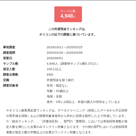
サンプル数
4,948
人
この外貨預金ランキングは、
オリコンの以下の調査に基づいています。
事前調査
2019/10/11～2020/02/25
調査期間
2020/02/26～2020/03/09
更新日
2020/06/01
サンプル数
4,948人（調査時サンプル数5,372人）
規定人数
100人以上
調査企業数
93社
定義
外貨預金を扱う銀行
調査対象者
性別：指定なし
年齢：20歳以上
地域：全国
条件：1年に1回以上、外貨の購入や売却をしている人
※オリコン顧客満足度ランキングは、データクリーニング（回収したデータから不正回答
や異常値を排除）および調査対象者条件から外れた回答を除外した上で作成しています。
※「総合ランキング」、「評価項目別」、部門の「業態別」においては有効回答者数が規
定人数を満たした企業のみランクイン対象となります。その他の部門においては有効回答
者数が規定人数の半数以上の企業がランクイン対象となります。