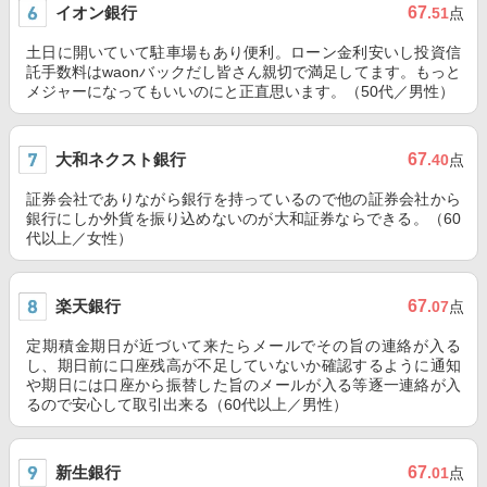
イオン銀行
67
.51
点
土日に開いていて駐車場もあり便利。ローン金利安いし投資信
託手数料はwaonバックだし皆さん親切で満足してます。もっと
メジャーになってもいいのにと正直思います。（50代／男性）
大和ネクスト銀行
67
.40
点
証券会社でありながら銀行を持っているので他の証券会社から
銀行にしか外貨を振り込めないのが大和証券ならできる。（60
代以上／女性）
楽天銀行
67
.07
点
定期積金期日が近づいて来たらメールでその旨の連絡が入る
し、期日前に口座残高が不足していないか確認するように通知
や期日には口座から振替した旨のメールが入る等逐一連絡が入
るので安心して取引出来る（60代以上／男性）
新生銀行
67
.01
点