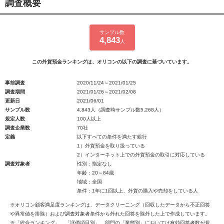
調査概要
サンプル数
4,843
人
この外貨預金ランキングは、オリコンの以下の調査に基づいています。
事前調査
2020/11/24～2021/01/25
調査期間
2021/01/26～2021/02/08
更新日
2021/06/01
サンプル数
4,843人（調査時サンプル数5,268人）
規定人数
100人以上
調査企業数
70社
定義
以下すべての条件を満たす銀行
1）外貨預金を取り扱っている
2）インターネット上での外貨預金の取引に対応している
調査対象者
性別：指定なし
年齢：20～84歳
地域：全国
条件：1年に1回以上、外貨の購入や売却をしている人
※オリコン顧客満足度ランキングは、データクリーニング（回収したデータから不正回答
や異常値を排除）および調査対象者条件から外れた回答を除外した上で作成しています。
※「総合ランキング」、「評価項目別」、部門の「業態別」においては有効回答者数が規