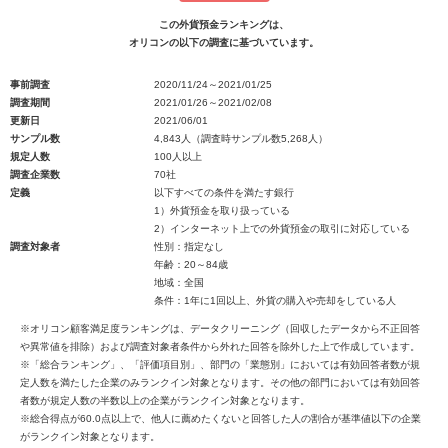
この外貨預金ランキングは、
オリコンの以下の調査に基づいています。
事前調査
2020/11/24～2021/01/25
調査期間
2021/01/26～2021/02/08
更新日
2021/06/01
サンプル数
4,843人（調査時サンプル数5,268人）
規定人数
100人以上
調査企業数
70社
定義
以下すべての条件を満たす銀行
1）外貨預金を取り扱っている
2）インターネット上での外貨預金の取引に対応している
調査対象者
性別：指定なし
年齢：20～84歳
地域：全国
条件：1年に1回以上、外貨の購入や売却をしている人
※オリコン顧客満足度ランキングは、データクリーニング（回収したデータから不正回答
や異常値を排除）および調査対象者条件から外れた回答を除外した上で作成しています。
※「総合ランキング」、「評価項目別」、部門の「業態別」においては有効回答者数が規
定人数を満たした企業のみランクイン対象となります。その他の部門においては有効回答
者数が規定人数の半数以上の企業がランクイン対象となります。
※総合得点が60.0点以上で、他人に薦めたくないと回答した人の割合が基準値以下の企業
がランクイン対象となります。