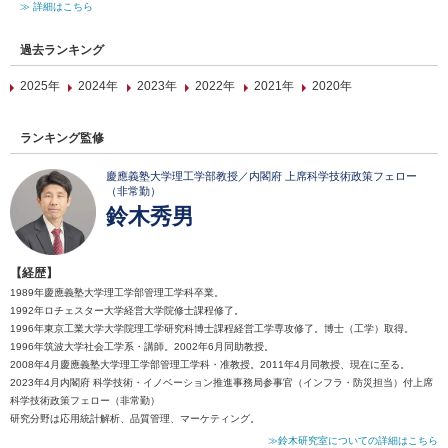
≫ 詳細はこちら
過去ランキング
2025年
2024年
2023年
2022年
2021年
2020年
ランキング監修
慶應義塾大学理工学部教授／内閣府 上席科学技術政策フェロー
（非常勤）
鈴木秀男
【経歴】
1989年慶應義塾大学理工学部管理工学科卒業。
1992年ロチェスター大学経営大学院修士課程修了。
1996年東京工業大学大学院理工学研究科博士課程経営工学専攻修了。博士（工学）取得。
1996年筑波大学社会工学系・講師。2002年6月同助教授。
2008年4月慶應義塾大学理工学部管理工学科・准教授。2011年4月同教授、現在に至る。
2023年4月内閣府 科学技術・イノベーション推進事務局参事官（インフラ・防災担当）付上席
科学技術政策フェロー（非常勤）
研究分野は応用統計解析、品質管理、マーケティング。
≫鈴木研究室についての詳細はこちら