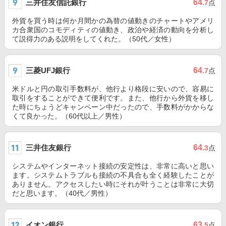
三井住友信託銀行
64
.7
点
外貨を買う時は何か月間かの為替の値動きのチャートやアメリ
カ合衆国のコモディティの値動き、政治や経済の動向を分析し
て説得力のある説明をしてくれた。（50代／女性）
三菱UFJ銀行
64
.7
点
米ドルと円の取引手数料が、他行より格段に安いので、容易に
取引をすることができて便利です。また、他行から外貨を移し
た時にちょうどキャンペーン中だったので、手数料がかからな
くて良かった。（60代以上／男性）
三井住友銀行
64
.3
点
システムやインターネット接続の安定性は、非常に高いと思い
ます。システムトラブルも接続の不具合も全く経験したことが
ありません。アクセスしたい時にそれが叶うことは非常に大切
だと思います。（40代／男性）
イオン銀行
63
.5
点