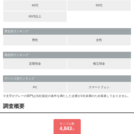
40代
50代
60代以上
男女別ランキング
男性
女性
商品別ランキング
定期預金
積立預金
デバイス別ランキング
PC
スマートフォン
※文字がグレーの部門は当社規定の条件を満たした企業が2社未満のため発表しておりません。
調査概要
サンプル数
4,843
人