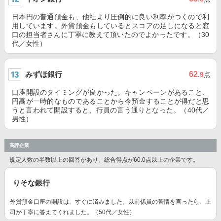
日本円の普通預金も、他社より圧倒的に良い利率がつくので利
用しています。外貨預金もしているとスコアの足しになると窓
口の担当者さんに丁寧に教えて頂いたのでよかったです。（30
代／女性）
みずほ銀行
62
.9
点
口座開設のタイミングが良かった。キャンペーンがあること、
円高が一時的なものであることから今預金することが得だと思
うと言われて開設すると、行員の言う通りとなった。（40代／
男性）
高評企業
規定人数の半数以上の回答があり、総合得点が60.0点以上の企業です。
りそな銀行
外貨預金口座の開設は、すぐに済みました。以前係員の苦情を言ったら、上
司が丁寧に答えてくれました。（50代／女性）