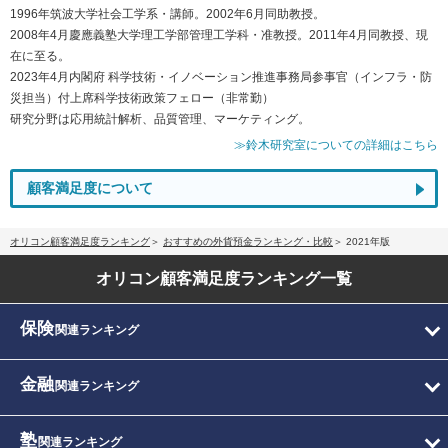
1996年筑波大学社会工学系・講師。2002年6月同助教授。
2008年4月慶應義塾大学理工学部管理工学科・准教授。2011年4月同教授、現
在に至る。
2023年4月内閣府 科学技術・イノベーション推進事務局参事官（インフラ・防
災担当）付上席科学技術政策フェロー（非常勤）
研究分野は応用統計解析、品質管理、マーケティング。
≫鈴木研究室についての詳細はこちら
顧客満足度について
オリコン顧客満足度ランキング
おすすめの外貨預金ランキング・比較
2021年版
オリコン顧客満足度
ランキング一覧
保険
関連ランキング
金融
関連ランキング
塾
関連ランキング