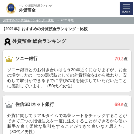
オリコン顧客満足度ランキング
外貨預金
おすすめの外貨預金ランキング・比較
2021年版
【2021年】おすすめの外貨預金ランキング・比較
外貨預金 総合ランキング
ソニー銀行
70
.3
点
ソニー銀行とのお付き合いはもう20年近くになりますが、お金
の増やし方の一つの選択肢としての外貨預金を1から教わり、安
心して取引ができるまでに学びの場を提供していただいたこと
に感謝しています。（50代／女性）
住信SBIネット銀行
69
.9
点
外貨に関してリアルタイムで為替レートをチェックすることが
できて二つの指値注文を一度に注文することができるから使い
勝手が良く柔軟な取引をすることができて良いなと思えた。
（30代／男性）