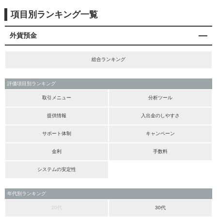
項目別ランキング一覧
外貨預金
総合ランキング
評価項目別ランキング
取引メニュー
分析ツール
提供情報
入出金のしやすさ
サポート体制
キャンペーン
金利
手数料
システムの安定性
年代別ランキング
20代
30代