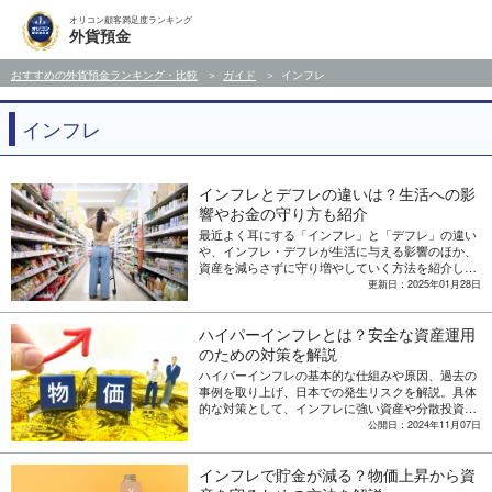
オリコン顧客満足度ランキング
外貨預金
おすすめの外貨預金ランキング・比較
ガイド
インフレ
インフレ
インフレとデフレの違いは？生活への影
響やお金の守り方も紹介
最近よく耳にする「インフレ」と「デフレ」の違い
や、インフレ・デフレが生活に与える影響のほか、
資産を減らさずに守り増やしていく方法を紹介しま
す。
更新日：2025年01月28日
ハイパーインフレとは？安全な資産運用
のための対策を解説
ハイパーインフレの基本的な仕組みや原因、過去の
事例を取り上げ、日本での発生リスクを解説。具体
的な対策として、インフレに強い資産や分散投資の
重要性も紹介します。
公開日：2024年11月07日
インフレで貯金が減る？物価上昇から資