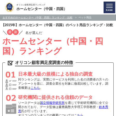
オリコン顧客満足度ランキング
ホームセンター（中国・四国）
おすすめのホームセンター（中国・四国）ランキング・比較
ペット用品
【2015年】ホームセンター（中国・四国）のペット用品ランキング・比較
／
／
最
新
名が選んだ
ホームセンター（中国・四
国）ランキング
オリコン顧客満足度調査の特徴
日本最大級の規模による独自の調査
同ランキングは、実際にサービスを利用した名の消費者の方々の
アンケートを基に、調査企業社を対象に徹底比較しています。調
査概要は
こちら
。
研究機関に提供される信頼のデータ
ソースデータは
国立情報学研究所
を通じて学術研究機関に全て公
開されており、データ監修は慶應義塾大学理工学部教授・
鈴木秀
男
氏が行っています。
オリコンのランキングの概要については
こちら
。