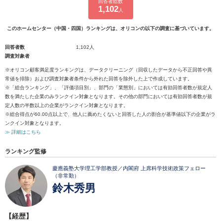
回答者総数
1,102
人
このホームセンター（中国・四国）ランキングは、オリコンの以下の調査に基づいています。
回答者数
1,102人
調査対象者
※オリコン顧客満足度ランキングは、データクリーニング（回収したデータから不正回答や異
常値を排除）および調査対象者条件から外れた回答を除外した上で作成しています。
※「総合ランキング」、「評価項目別」、部門の「業態別」においては有効回答者数が規定人
数を満たした企業のみランクイン対象となります。その他の部門においては有効回答者数が規
定人数の半数以上の企業がランクイン対象となります。
※総合得点が60.00点以上で、他人に薦めたくないと回答した人の割合が基準値以下の企業がラ
ンクイン対象となります。
≫ 詳細はこちら
ランキング監修
慶應義塾大学理工学部教授／内閣府 上席科学技術政策フェロー
（非常勤）
鈴木秀男
【経歴】