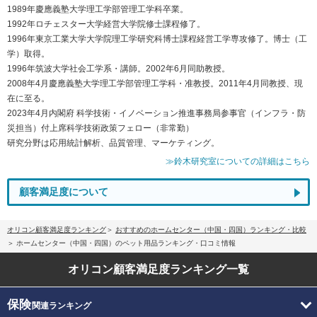
1989年慶應義塾大学理工学部管理工学科卒業。
1992年ロチェスター大学経営大学院修士課程修了。
1996年東京工業大学大学院理工学研究科博士課程経営工学専攻修了。博士（工
学）取得。
1996年筑波大学社会工学系・講師。2002年6月同助教授。
2008年4月慶應義塾大学理工学部管理工学科・准教授。2011年4月同教授、現
在に至る。
2023年4月内閣府 科学技術・イノベーション推進事務局参事官（インフラ・防
災担当）付上席科学技術政策フェロー（非常勤）
研究分野は応用統計解析、品質管理、マーケティング。
≫鈴木研究室についての詳細はこちら
顧客満足度について
オリコン顧客満足度ランキング
おすすめのホームセンター（中国・四国）ランキング・比較
ホームセンター（中国・四国）のペット用品ランキング・口コミ情報
オリコン顧客満足度
ランキング一覧
保険
関連ランキング